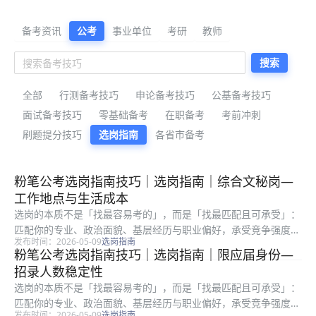
公考备考资料与公告解读
备考资讯
公考
事业单位
考研
教师
搜索
全部
行测备考技巧
申论备考技巧
公基备考技巧
面试备考技巧
零基础备考
在职备考
考前冲刺
刷题提分技巧
选岗指南
各省市备考
最新公考备考资料
粉笔公考选岗指南技巧｜选岗指南｜综合文秘岗—
工作地点与生活成本
选岗的本质不是「找最容易考的」，而是「找最匹配且可承受」：
匹配你的专业、政治面貌、基层经历与职业偏好，承受竞争强度、
发布时间：2026-05-09
选岗指南
地域成本与岗位强度。很多考生只看招录人数或粗看竞争比，却忽
粉笔公考选岗指南技巧｜选岗指南｜限应届身份—
略备注栏、服务期、最低服务年限、是否需要加试专业科目等硬条
招录人数稳定性
件。把进...
选岗的本质不是「找最容易考的」，而是「找最匹配且可承受」：
匹配你的专业、政治面貌、基层经历与职业偏好，承受竞争强度、
发布时间：2026-05-09
选岗指南