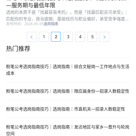
略备注栏、服务期、最低服务年限、是否需要加试专业科目等硬条
—服务期与最低年限
件。套卷...
选岗的本质不是「找最容易考的」，而是「找最匹配且可承受」：
匹配你的专业、政治面貌、基层经历与职业偏好，承受竞争强度、
发布时间：2026-05-05
选岗指南
地域成本与岗位强度。很多考生只看招录人数或粗看竞争比，却忽
略备注栏、服务期、最低服务年限、是否需要加试专业科目等硬条
1
2
3
4
5
件。弱项...
热门推荐
热门推荐资料
粉笔公考选岗指南技巧｜选岗指南｜综合文秘岗—工作地点与生活
成本
粉笔公考选岗指南技巧｜选岗指南｜限应届身份—招录人数稳定性
粉笔公考选岗指南技巧｜选岗指南｜市直机关—招录人数稳定性
粉笔公考选岗指南技巧｜选岗指南｜发达地区与家乡—晋升与轮岗
空间