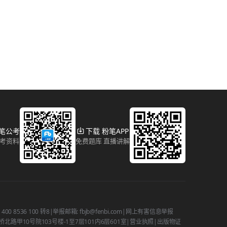
粉笔公考
下载 粉笔APP
报考资料
免费题库 直播讲解
 8536 100 转8
|
举报邮箱: fbjb@fenbi.com
|
网上有害信息举报
路甲10号院103号楼-1至7层101内6层601室
|
营业执照
|
出版物证