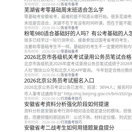
发布时间：2026-06-02
各省市备考
力测验满60...
芜湖省考零基础周末班适合怎么学
零基础考安徽省考，最难的是不知道从哪开始。很多芜湖考
末班是否适合，关键不在于有没有时间听课，而在于能不能
发布时间：2026-06-02
各省市备考
识行测和申论 行测不是简单的智力测...
粉笔980适合基础好的人吗？有公考基础的人
很多已经学过一轮行测申论、或者参加过国考省考的考生，会
法要和零基础考生不一样。基础好的考生不一定要把所有内
发布时间：2026-06-02
零基础备考
缺和稳定节奏的工具。 如果你...
2026北京市各级机关考试录用公务员笔试合
北京市各级机关2026年度考试录用公务员笔试成绩于202
人社”微信公众号和北京人社APP查询。 今年划定合格分
发布时间：2026-06-02
各省市备考
了不同层级机关招考职...
2026北京公务员考试报名入口
2026北京公务员考试公告已发布；招录：3694人；报名时间：20
市人事考试通用平台” http://rsj.beijing.gov.cn/bm/ztzl/
发布时间：2026-06-02
行测备考技巧
安徽省考资料分析强化阶段如何提速
资料分析是安徽省考行测中相对适合稳定提分的模块，但很
题，而要把慢的原因拆开：公式不熟、材料定位慢、列式犹
发布时间：2026-06-02
行测备考技巧
用想 资料分析常见考点包括增长率、增...
安徽省考二战考生如何用错题复盘提分