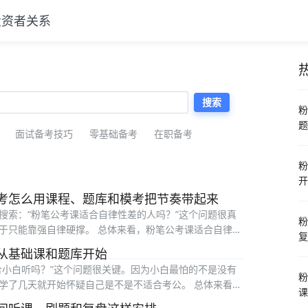
投资者关系
热
搜索
粉
题
面试备考技巧
零基础备考
在职备考
粉
开
考怎么用课程、题库和模考把节奏带起来
搜索：“粉笔公考课适合自律性差的人吗？”这个问题很真
粉
于只能靠强自律硬撑。 总体来看，粉笔公考课适合自律性
复
从基础课和题库开始
合小白听吗？”这个问题很关键。因为小白最怕的不是没有
粉
学了几天就开始怀疑自己是不是不适合考公。 总体来看，
课