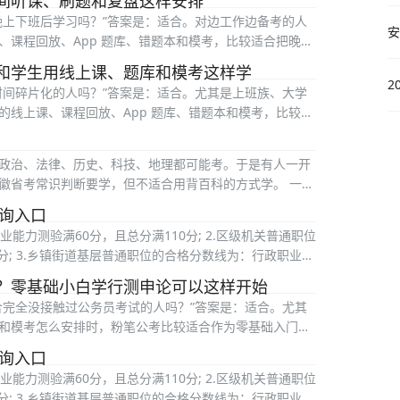
间听课、刷题和复盘这样安排
晚上下班后学习吗？”答案是：适合。对边工作边备考的人
安
课程回放、App 题库、错题本和模考，比较适合把晚间
和学生用线上课、题库和模考这样学
2
时间碎片化的人吗？”答案是：适合。尤其是上班族、大学
线上课、课程回放、App 题库、错题本和模考，比较适
政治、法律、历史、科技、地理都可能考。于是有人一开
徽省考常识判断要学，但不适合用背百科的方式学。 一、
查询入口
能力测验满60分，且总分满110分; 2.区级机关普通职位
分; 3.乡镇街道基层普通职位的合格分数线为：行政职业能
？零基础小白学行测申论可以这样开始
合完全没接触过公务员考试的人吗？”答案是：适合。尤其
和模考怎么安排时，粉笔公考比较适合作为零基础入门工
查询入口
能力测验满60分，且总分满110分; 2.区级机关普通职位
分; 3.乡镇街道基层普通职位的合格分数线为：行政职业能