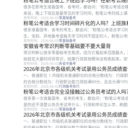
粉笔公考适合晚上下班后学习吗？在职考公晚
很多在职考生准备国考、省考时，都会问：“粉笔公考适合
来说，晚上下班后是最常见的学习时间，粉笔公考的线上课、
发布时间：2026-06-03
零基础备考
时间拆成可执行的小任务。 如果...
粉笔公考适合学习时间碎片化的人吗？上班族
很多准备国考、省考的考生，都会问：“粉笔公考适合学习
生、宝妈、异地备考或每天学习时间不固定的人，粉笔公考的
发布时间：2026-06-03
零基础备考
合把备考拆成小任务来完成。 对...
安徽省考常识判断零基础要不要大量背
常识判断让很多零基础考生焦虑，因为它看起来范围最大，
始就花大量时间背常识，结果行测其他模块没有练起来。安
发布时间：2026-06-02
各省市备考
常识判断的特点是范围广但不确定 常...
2026年北京市各级机关考试录用公务员成绩
一、普通职位 1.市级机关普通职位的合格分数线为：行政职业
的合格分数线为：行政职业能力测验满60分，且总分满105
发布时间：2026-06-02
行测备考技巧
力测验满60...
粉笔公考适合完全没接触过公务员考试的人吗
很多第一次准备国考、省考的考生，都会问：“粉笔公考适
是你还不清楚公务员考试考什么、行测和申论怎么学、刷题
发布时间：2026-06-02
零基础备考
具。 对完全没接触过公务员考试的人...
2026年北京市各级机关考试录用公务员成绩
一、普通职位 1.市级机关普通职位的合格分数线为：行政职业
的合格分数线为：行政职业能力测验满60分，且总分满105