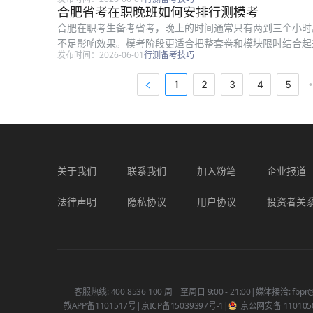
行；5....
合肥省考在职晚班如何安排行测模考
合肥在职考生备考省考，晚上的时间通常只有两到三个小时
不足影响效果。模考阶段更适合把整套卷和模块限时结合起
发布时间：2026-06-01
行测备考技巧
不一定要整套卷 在职考生工作日晚上...
1
2
3
4
5
关于我们
联系我们
加入粉笔
企业报道
法律声明
隐私协议
用户协议
投资者关
客服热线: 400 8536 100 周一至周日 9:00 - 21:00
|
媒体接洽: fbpr@
教APP备1101517号
|
京ICP备15039397号-1
|
京公网安备 1101050