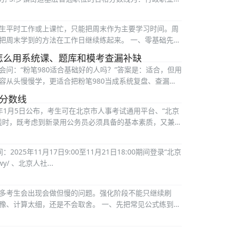
生平时工作或上课忙，只能把周末作为主要学习时间。周
把周末学到的方法在工作日继续练起来。 一、零基础先认
怎么用系统课、题库和模考查漏补缺
问：“粉笔980适合基础好的人吗？”答案是：适合，但用
容从头慢慢学，更适合把粉笔980当成系统复盘、查漏补
格分数线
6年1月5日公布，考生可在北京市人事考试通用平台、“北京
数线时，既考虑到新录用公务员必须具备的基本素质，又兼顾
25年11月17日9:00至11月21日18:00期间登录“北京
gwy/ 、北京人社...
多考生会出现会做但慢的问题。强化阶段不能只继续刷
豫、计算太细，还是不会取舍。 一、先把常见公式练到不