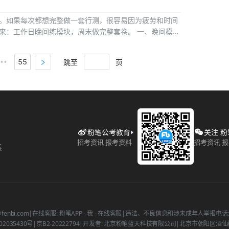
。如果每次都想完整做一套行测，很容易因为疲劳和时间
来：工作日晚间练模块，周末做完整套卷。 一、晚间模考
跳至
页
55
•••
粉笔公考教育
关注 
招考资讯 报考资料
招考资讯 
系
fenbi.com
|
在线客服: 粉笔APP - 我 - 在线客服
|
违法、不良信息和涉未成年人举报电话: 400
2035430号
|
京B2-20222794
|
开发者: 北京粉笔蓝天科技有限公司
|
北京市朝阳区酒仙桥北