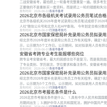
二战安徽省考，最怕把上一轮备考完整重复一遍。很多考生
正要做的不是重新买一套资料，而是把上一轮的错题和失分
发布时间：2026-06-02
各省市备考
问题还是申论问题 二战复盘第一步是...
2026北京市各级机关考试录用公务员笔试合
北京市各级机关2026年度考试录用公务员笔试成绩于202
人社”微信公众号和北京人社APP查询。 今年划定合格分
发布时间：2026-06-01
行测备考技巧
了不同层级机关招考职...
2026北京市国家保密局补充录用公务员拟录
经北京市2026年度补充录用公务员工作有关程序，确定1
示，公示期为5个工作日。公示期间，如对拟录用人员有异议，
发布时间：2026-06-01
各省市备考
日至6月9日 监督电话：...
安徽省考跨专业考生能报哪些岗位
跨专业考安徽省考，最大的困惑往往不是复习，而是我到底
了专业类别、学历层次、学位要求和备注条件。安徽省考岗
发布时间：2026-06-01
各省市备考
业名称还是专业类别 职位表中有的岗...
2026北京市国家保密局补充录用公务员拟录
经北京市2026年度补充录用公务员工作有关程序，确定1
示，公示期为5个工作日。公示期间，如对拟录用人员有异议，
发布时间：2026-06-01
行测备考技巧
日至6月9日 监督电话：...
2026北京市考报名条件是什么
2026北京市考报名条件是什么： 1.具有中华人民共和国国籍；2
月期间出生 ；3.拥护中华人民共和国宪法，拥护中国共产
发布时间：2026-06-01
行测备考技巧