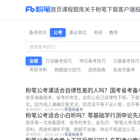
首页
课程
题库
关于粉笔
下载客户端
公考备考资料与公告解读
备考资讯
公考
事业单位
考研
教师
全部
行测备考技巧
申论备考技巧
公基备考技巧
考前冲刺
刷题提分技巧
选岗指南
各省市备考
最新公考备考资料
粉笔公考课适合自律性差的人吗？国考省考备
很多准备国考、省考的考生，会担心自己自律性不够，于是
实。因为线上课确实更灵活，但灵活不等于没人管，也不等
发布时间：2026-06-03
零基础备考
一般、容易拖延、但愿意从小任务开...
粉笔公考适合小白听吗？零基础学行测申论先
很多第一次准备国考、省考的考生，会先问：“粉笔公考适
资料，而是听课听不懂、刷题不会做、申论不知道怎么写，
发布时间：2026-06-03
零基础备考
粉笔公考比较适合小白先入门。尤其...