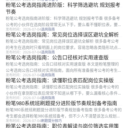
报考条件，甚至上岸后才发现岗位不符合个人预期。本文是粉笔整
粉笔公考选岗指南进阶版：科学筛选避坑 规划报考
理的公考选岗避坑指南，适合所有正在备考准备筛选岗位的考生参
节奏
考，文中...
粉笔公考选岗指南进阶版：科学筛选避坑 规划报考节奏 很多备考
公考的小伙伴在选岗阶段常常无从下手，要么看不懂职位表，要么
发布时间：2026-07-04
选岗指南
盲目跟风报考踩坑。本文是粉笔整理的公考选岗指南进阶内容，适
粉笔公考选岗指南：常见岗位选择误区避坑全解析
用于所有首次参加公考、不知道怎么梳理选岗逻辑的备考者，全文
粉笔公考选岗指南：常见岗位选择误区避坑全解析 很多备考公考
从自身...
的考生在选岗时只看明面上的岗位要求，容易忽略各类隐形坑点，
发布时间：2026-07-04
选岗指南
最终白白浪费几个月的备考时间与宝贵的报考机会。本文是粉笔整
粉笔公考选岗指南：公告口径核对实用速查版
理的公考选岗避坑指南，针对选岗中五大高频误区进行系统梳理，
粉笔公考选岗指南：公告口径核对实用速查版 本文是粉笔整理的
适合所有...
公考选岗公告口径核对实用指南，面向所有准备报考公考的考生，
发布时间：2026-07-04
选岗指南
针对选岗过程中大家常遇到的岗位条件核对不清、模糊表述看不
粉笔公考选岗指南：读懂职位表匹配岗位实操版
懂、特殊要求拿不准等问题，从官方公告核对第一步开始，拆解了
粉笔公考选岗指南：读懂职位表匹配岗位实操版 很多备考公考的
模糊表述的...
小伙伴在拿到职位表后常常不知道从哪下手，要么漏看核心条件要
发布时间：2026-07-04
选岗指南
求报错岗位，要么盲目选岗踩中隐形陷阱。本文是粉笔整理的实操
粉笔980系统班刷题提分进阶版节奏规划备考指南
性选岗指导，适合所有准备报考公考的考生参考，全文从职位表阅
粉笔980系统班刷题提分进阶版节奏规划备考指南 很多备考公考的
读基础步...
考生都会选择粉笔980系统班备考，但不少人不清楚该怎么规划不
发布时间：2026-07-04
刷题提分技巧
同阶段的刷题节奏，要么盲目赶进度刷量，要么效率低下提分缓
粉笔公考选岗指南：职位表解读与岗位筛选实用策