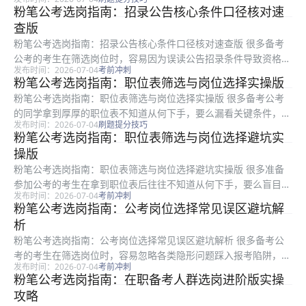
则、购买渠道是否正规、自己是否适合选用这套课程备考。本文针
粉笔公考选岗指南：招录公告核心条件口径核对速
对考生高频关心的粉笔980相关问题做官方口径核对整理，适合
查版
所...
粉笔公考选岗指南：招录公告核心条件口径核对速查版 很多备考
公考的考生在筛选岗位时，容易因为误读公告招录条件导致资格审
发布时间：2026-07-04
考前冲刺
核不通过，白白浪费报考机会。本文是粉笔整理的公告口径核对速
粉笔公考选岗指南：职位表筛选与岗位选择实操版
查版选岗指南，面向所有备考公考的考生，围绕职位表条件解读、
粉笔公考选岗指南：职位表筛选与岗位选择实操版 很多备考公考
易混淆要...
的同学拿到厚厚的职位表不知道从何下手，要么漏看关键条件，要
发布时间：2026-07-04
刷题提分技巧
么盲目跟风选岗踩坑。本文是粉笔整理的可直接落地的选岗实操方
粉笔公考选岗指南：职位表筛选与岗位选择避坑实
法，适合所有准备报考公考的备考人群，全文从职位表核心字段拆
操版
解、分层...
粉笔公考选岗指南：职位表筛选与岗位选择避坑实操版 很多准备
参加公考的考生在拿到职位表后往往不知道从何下手，要么盲目乱
发布时间：2026-07-04
考前冲刺
选错过匹配度最高的机会，要么踩了选岗隐形坑影响后续发展。本
粉笔公考选岗指南：公考岗位选择常见误区避坑解
文是粉笔推出的实操性选岗指南，适用于所有备考公考、准备填报
析
岗位的考...
粉笔公考选岗指南：公考岗位选择常见误区避坑解析 很多备考公
考的考生在筛选岗位时，容易忽略各类隐形问题踩入报考陷阱，不
发布时间：2026-07-04
考前冲刺
仅浪费备考时间，还有可能在后续环节影响录取结果。本文是粉笔
粉笔公考选岗指南：在职备考人群选岗进阶版实操
整理的面向所有备考公考考生的选岗误区避坑指南，围绕考生报考
攻略
时最容易...