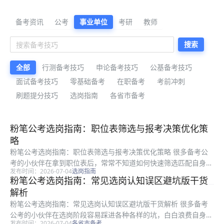
公考备考资料与公告解读
备考资讯
公考
事业单位
考研
教师
搜索
全部
行测备考技巧
申论备考技巧
公基备考技巧
面试备考技巧
零基础备考
在职备考
考前冲刺
刷题提分技巧
选岗指南
各省市备考
最新公考备考资料
粉笔公考选岗指南：职位表筛选与报考决策优化策
略
粉笔公考选岗指南：职位表筛选与报考决策优化策略 很多备考公
考的小伙伴在拿到职位表后，常常不知道如何快速筛选匹配自身条
发布时间：2026-07-04
选岗指南
件的岗位，容易踩错专业匹配、要求校验的各类选岗陷阱。本文是
粉笔公考选岗指南：常见选岗认知误区避坑版干货
粉笔整理的实用公考选岗策略，适用于所有准备参加公考报考的考
解析
生，全文...
粉笔公考选岗指南：常见选岗认知误区避坑版干货解析 很多备考
公考的小伙伴在选岗阶段容易踩进各种各样的坑，白白浪费自身的
发布时间：2026-07-04
各省市备考