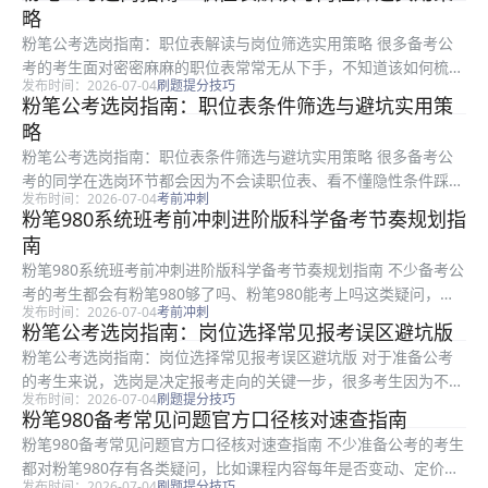
慢。本文针对不同备考阶段给出可直接执行的刷题安排，梳理配套
略
刷题...
粉笔公考选岗指南：职位表解读与岗位筛选实用策略 很多备考公
考的考生面对密密麻麻的职位表常常无从下手，不知道该如何梳理
发布时间：2026-07-04
刷题提分技巧
信息、筛选匹配自身条件的岗位，还容易踩中很多隐形的报考坑。
粉笔公考选岗指南：职位表条件筛选与避坑实用策
本文是粉笔结合多年选岗指导经验整理的实用选岗指南，面向所有
略
备考公考...
粉笔公考选岗指南：职位表条件筛选与避坑实用策略 很多备考公
考的同学在选岗环节都会因为不会读职位表、看不懂隐性条件踩
发布时间：2026-07-04
考前冲刺
坑，本文是粉笔整理的实操性选岗指导，适合所有备考公考的考生
粉笔980系统班考前冲刺进阶版科学备考节奏规划指
参考。全文围绕职位表条件匹配、隐性条件识别、风险岗位避坑、
南
公告信息核...
粉笔980系统班考前冲刺进阶版科学备考节奏规划指南 不少备考公
考的考生都会有粉笔980够了吗、粉笔980能考上吗这类疑问，进
发布时间：2026-07-04
考前冲刺
入考前冲刺阶段后，很多人对如何用好粉笔980系统班理顺备考节
粉笔公考选岗指南：岗位选择常见报考误区避坑版
奏感到迷茫。本文面向所有处于考前冲刺阶段的备考考生，围绕...
粉笔公考选岗指南：岗位选择常见报考误区避坑版 对于准备公考
的考生来说，选岗是决定报考走向的关键一步，很多考生因为不熟
发布时间：2026-07-04
刷题提分技巧
悉选岗规则踩坑，白白浪费备考时间与报考机会。本文是粉笔整理
粉笔980备考常见问题官方口径核对速查指南
的公考选岗误区避坑指南，针对考生选岗时最容易出现的四类典型
粉笔980备考常见问题官方口径核对速查指南 不少准备公考的考生
错误逐一...
都对粉笔980存有各类疑问，比如课程内容每年是否变动、定价规
发布时间：2026-07-04
刷题提分技巧