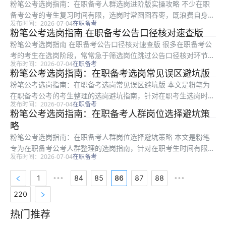
粉笔公考选岗指南：在职备考人群选岗进阶版实操攻略 不少在职
备考公考的考生复习时间有限，选岗时常囫囵吞枣，既浪费自身条
发布时间：2026-07-04
在职备考
件优势，还容易踩坑选错岗。本文是粉笔整理的在职备考选岗进阶
粉笔公考选岗指南 在职备考公告口径核对速查版
版指南，针对在职考生时间紧张、信息梳理效率低的特点，从条件
粉笔公考选岗指南 在职备考公告口径核对速查版 很多在职备考公
梳理、误...
考的考生在选岗阶段，常常急于筛选岗位跳过公告口径核对环节，
发布时间：2026-07-04
在职备考
看错要求导致初审不通过，甚至白白错失报考机会。本文是粉笔推
粉笔公考选岗指南：在职备考选岗常见误区避坑版
出的针对性选岗指南，面向在职备考人群整理了公告核对的核心必
粉笔公考选岗指南：在职备考选岗常见误区避坑版 本文是粉笔为
查项，...
在职备考公考的考生整理的选岗避坑指南，针对在职考生选岗时容
发布时间：2026-07-04
在职备考
易遇到的各类误区进行梳理，涵盖职位表阅读、条件核对、规划匹
粉笔公考选岗指南：在职备考人群岗位选择避坑策
配等多个维度的常见错误，帮助在职考生避开报考无效、选错岗位
略
耽误时间...
粉笔公考选岗指南：在职备考人群岗位选择避坑策略 本文是粉笔
专为在职备考公考人群整理的选岗指南，针对在职考生时间有限、
发布时间：2026-07-04
在职备考
备考精力不足的特点，梳理了从职位表解读、条件筛选到误区避
坑、信息核对的全流程可执行方法。读完本文你可以掌握快速整理
1
84
85
86
87
88
•••
•••
职位表核心...
220
热门推荐
热门推荐资料