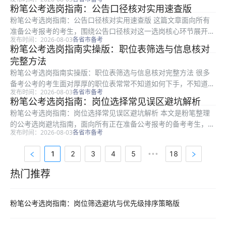
错要求白白浪费备考时间。本文是粉笔推出的选岗指南进阶版，面
粉笔公考选岗指南：公告口径核对实用速查版
向所有备考公考的考生，从选岗启动前准备、条件初筛、误区避坑
粉笔公考选岗指南：公告口径核对实用速查版 这篇文章面向所有
到备考衔...
准备公考报考的考生，围绕公告口径核对这一选岗核心环节展开，
发布时间：2026-08-03
各省市备考
由粉笔整理出可直接照做的操作方法，帮大家避开选岗中因误解公
粉笔公考选岗指南实操版：职位表筛选与信息核对
告条件踩的各类陷阱。本文包含岗位条件匹配自查步骤、常见认知
完整方法
误区梳理...
粉笔公考选岗指南实操版：职位表筛选与信息核对完整方法 很多
备考公考的考生面对厚厚的职位表常常不知道如何下手，不知道该
发布时间：2026-08-03
各省市备考
怎么筛选条件、匹配自身背景，也容易踩进选岗误区。本文是粉笔
粉笔公考选岗指南：岗位选择常见误区避坑解析
整理的公考选岗实操指南，适合所有准备报考公考的考生阅读，内
粉笔公考选岗指南：岗位选择常见误区避坑解析 本文是粉笔整理
容从梳理...
的公考选岗避坑指南，面向所有正在准备公考报考的备考考生，针
发布时间：2026-08-03
各省市备考
对选岗过程中考生常踩的隐性条件忽略、专业分类混淆、异地岗位
盲目选择、服务期要求忽视等高频误区进行逐一梳理，帮你避开选
1
2
3
4
5
18
•••
岗中的隐...
热门推荐
热门推荐资料
粉笔公考选岗指南：岗位筛选避坑与优先级排序策略版