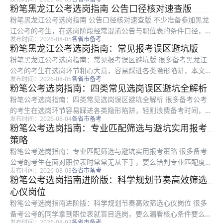
件的岗位，也不清楚选岗后如何调整备考方向。本文是粉笔整理的
粉笔黑龙江公考选岗指南 公告口径核对速查版
实用选岗指导，适合所有准备黑龙江公考的考生阅读，内容涵盖职
粉笔黑龙江公考选岗指南 公告口径核对速查版 不少准备参加黑龙
位表条件...
江公考的考生，在选岗阶段经常混淆公告与职位表的条件口径，一
发布时间：2026-08-05
各省市备考
不小心就踩中报考误区，导致报考失败。本文是粉笔整理的黑龙江
粉笔黑龙江公考选岗指南：常见报考误区避坑版
公考选岗公告口径核对速查指南，适合所有准备报考黑龙江公考的
粉笔黑龙江公考选岗指南：常见报考误区避坑版 很多备考黑龙江
考生参...
公考的考生在选岗环节粗心大意，容易踩进各类隐形陷阱，本文是
发布时间：2026-08-05
各省市备考
粉笔整理的公考选岗误区避坑指南，适合所有准备报考黑龙江公考
粉笔公考选岗指南：四类常见选岗误区避坑全解析
的备考人群参考使用。本文将从职位表隐性条件、专业目录匹配、
粉笔公考选岗指南：四类常见选岗误区避坑全解析 很多备考公考
异地岗位...
的考生在选岗环节容易踩进各类隐形陷阱，轻则浪费备考时间，重
发布时间：2026-08-04
各省市备考
则上岸后才发现不符合要求追悔莫及。本文是粉笔整理的公考选岗
粉笔公考选岗指南：专业匹配筛选与避坑实用报考
误区避坑指南，适合所有准备报考公考的考生参考使用，梳理了选
策略
岗全流程...
粉笔公考选岗指南：专业匹配筛选与避坑实用报考策略 很多备考
公考的考生在面对职位表时常常无从下手，要么错判专业匹配度，
发布时间：2026-08-03
各省市备考
要么漏看核心条件踩坑，最终错失适合自己的报考机会。本文结合
粉笔公考选岗指南进阶版：科学规划节奏高效筛选
粉笔多年选岗指导经验，从专业目录匹配、核心条件筛选、高频误
心仪岗位
区避坑、...
粉笔公考选岗指南进阶版：科学规划节奏高效筛选心仪岗位 很多
备考公考的同学拿到职位表就盲目选岗，要么漏看核心条件要么选
发布时间：2026-08-03
各省市备考