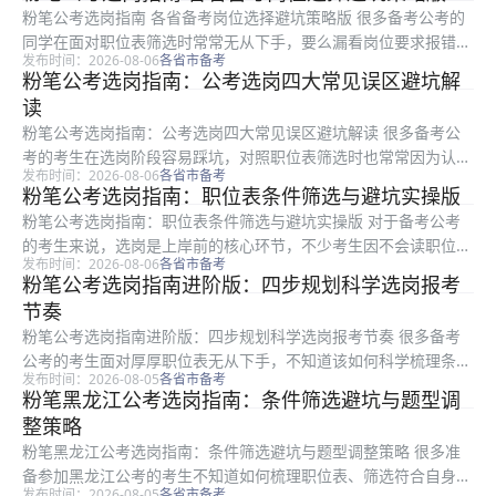
笔整理的选岗指南进阶版内容，面向所有备考公考的考生，围绕选
粉笔公考选岗指南 各省备考岗位选择避坑策略版 很多备考公考的
岗全流程...
同学在面对职位表筛选时常常无从下手，要么漏看岗位要求报错
发布时间：2026-08-06
各省市备考
名，要么误踩选岗大坑影响后续发展，十分可惜。本文是粉笔整理
粉笔公考选岗指南：公考选岗四大常见误区避坑解
的适用于全国各省市备考考生的选岗指导内容，从核心条件筛选步
读
骤、隐性...
粉笔公考选岗指南：公考选岗四大常见误区避坑解读 很多备考公
考的考生在选岗阶段容易踩坑，对照职位表筛选时也常常因为认知
发布时间：2026-08-06
各省市备考
偏差错过合适岗位，甚至浪费报考机会。本文是粉笔整理的公考选
粉笔公考选岗指南：职位表条件筛选与避坑实操版
岗误区避坑指南，适合所有备考公考的考生参考使用，全文围绕职
粉笔公考选岗指南：职位表条件筛选与避坑实操版 对于备考公考
位表条件...
的考生来说，选岗是上岸前的核心环节，不少考生因不会读职位
发布时间：2026-08-06
各省市备考
表、漏看条件踩坑。本文是粉笔结合多年选岗指导经验整理的实操
粉笔公考选岗指南进阶版：四步规划科学选岗报考
性选岗指南，面向所有备考公考的考生，从资质梳理、岗位筛选、
节奏
误区排查、...
粉笔公考选岗指南进阶版：四步规划科学选岗报考节奏 很多备考
公考的考生面对厚厚职位表无从下手，不知道该如何科学梳理条
发布时间：2026-08-05
各省市备考
件、筛选岗位，很容易踩中报考陷阱错过合适机会。本文是粉笔结
粉笔黑龙江公考选岗指南：条件筛选避坑与题型调
合多年选岗指导经验整理的进阶版选岗节奏规划指南，适合所有备
整策略
考公考的考...
粉笔黑龙江公考选岗指南：条件筛选避坑与题型调整策略 很多准
备参加黑龙江公考的考生不知道如何梳理职位表、筛选符合自身条
发布时间：2026-08-05
各省市备考