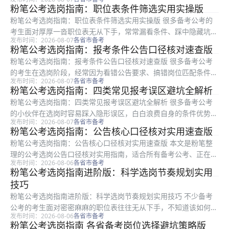
容易踩中隐形坑影响报考结果。本文是粉笔整理的实用选岗进阶指
粉笔公考选岗指南：职位表条件筛选实用实操版
南，适合所有备考公考的考生参考，内容涵盖初筛岗位的前置准
粉笔公考选岗指南：职位表条件筛选实用实操版 很多备考公考的
备、异地岗...
考生面对厚厚一沓职位表无从下手，常常漏看条件、踩中隐藏坑
发布时间：2026-08-07
各省市备考
点，最终白白浪费报考机会。本文是粉笔推出的公考选岗实操指
粉笔公考选岗指南：报考条件公告口径核对速查版
南，适用所有准备报考公考的考生，从梳理自身条件、逐层筛选岗
粉笔公考选岗指南：报考条件公告口径核对速查版 很多备考公考
位、识别隐藏...
的考生在选岗阶段，经常因为看错公告要求、搞错岗位匹配条件，
发布时间：2026-08-07
各省市备考
最终导致资格审核不通过，白白浪费备考时间和机会。本文是粉笔
粉笔公考选岗指南：四类常见报考误区避坑全解析
推出的公考选岗公告口径核对速查指南，面向所有准备报考公考的
粉笔公考选岗指南：四类常见报考误区避坑全解析 很多备考公考
考生，从...
的小伙伴在选岗时容易踩入隐形误区，白白浪费自身的条件优势，
发布时间：2026-08-07
各省市备考
甚至上岸后才发现岗位不符合预期。本文是粉笔整理的公考选岗避
粉笔公考选岗指南：公告核心口径核对实用速查版
坑指南，适合所有准备报考公考的考生参考，围绕选岗时最容易碰
粉笔公考选岗指南：公告核心口径核对实用速查版 本文是粉笔整
到的四类...
理的公考选岗公告口径核对实用指南，适合所有备考公考、正在筛
发布时间：2026-08-06
各省市备考
选岗位的考生阅读。很多考生选岗时只关注岗位地点、发展前景，
粉笔公考选岗指南进阶版：科学选岗节奏规划实用
忽略了公告中条件口径的核对，很容易出现资格复审不通过、报名
技巧
无效的问...
粉笔公考选岗指南进阶版：科学选岗节奏规划实用技巧 不少备考
公考的考生面对密密麻麻的职位表往往无从下手，不知道该如何梳
发布时间：2026-08-06
各省市备考
理条件、规划选岗节奏，很容易踩进各类隐性条件的坑。本文是粉
粉笔公考选岗指南 各省备考岗位选择避坑策略版