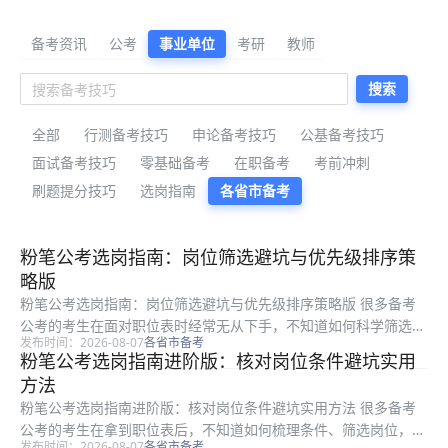
公考备考资料与公告解读
备考资讯
公考
事业单位
考研
教师
搜索
全部
行测备考技巧
申论备考技巧
公基备考技巧
面试备考技巧
零基础备考
在职备考
考前冲刺
刷题提分技巧
选岗指南
各省市备考
最新公考备考资料
粉笔公考选岗指南：岗位筛选避坑与优先级排序策
略版
粉笔公考选岗指南：岗位筛选避坑与优先级排序策略版 很多备考
公考的考生在面对职位表时经常无从下手，不知道如何科学筛选符
发布时间：2026-08-07
各省市备考
合自身条件的岗位，也容易踩中选岗误区影响后续招考进程。本文
粉笔公考选岗指南进阶版：核对岗位条件避坑实用
是粉笔整理的实用选岗指南，面向所有备考公考的考生，从条件筛
方法
选方法、...
粉笔公考选岗指南进阶版：核对岗位条件避坑实用方法 很多备考
公考的考生在拿到职位表后，不知道如何梳理条件、筛选岗位，很
发布时间：2026-08-07
各省市备考