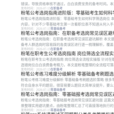
错误，导致资格审核不通过，白白浪费宝贵的备考时间。本
发布时间：2026-07-15
在职备考
可直接照做的核对清单、在职考生专属...
粉笔公考选岗指南进阶版：零基础考生如何科
粉笔公考选岗指南进阶版：零基础考生如何科学筛选岗位 
内容，针对不少零基础考生第一次看职位表不知道从何入手
发布时间：2026-07-15
零基础备考
位的全流程可执行方法，讲解了条件筛...
粉笔公考选岗指南：在职备考选岗常见误区避
粉笔公考选岗指南：在职备考选岗常见误区避坑解析 本文
备考人群选岗时容易踩的各类误区进行逐一梳理解析，覆盖
发布时间：2026-07-15
在职备考
多个核心环节。适合所有正在备考公考...
粉笔在职考生公考选岗指南 岗位筛选全流程
粉笔在职考生公考选岗指南 岗位筛选全流程实操版 针对
选错岗位白白浪费备考精力，本文是粉笔整理的全流程可落
发布时间：2026-07-15
在职备考
区排查到官方信息核对，每一步都可以...
粉笔公考练习难度分级解析 零基础备考刷题
粉笔公考练习难度分级解析 零基础备考刷题选阶策略 很
符合自身水平的题目，很容易要么题目太简单没提升，要么
发布时间：2026-07-15
零基础备考
刷题选阶的重要参考。本文梳理了粉笔...
粉笔公考选岗指南：零基础报考选岗常见误区
粉笔公考选岗指南：零基础报考选岗常见误区避坑版 这篇
景整理实用避坑要点，由粉笔整理汇总了可直接落地执行的
发布时间：2026-07-15
零基础备考
岗等常见错误。全文分为四个核心部分...