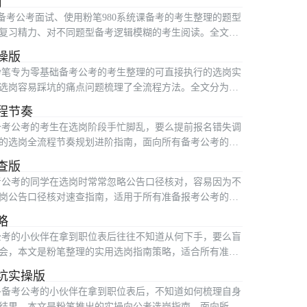
南
备考公考面试、使用粉笔980系统课备考的考生整理的题型
复习精力、对不同题型备考逻辑模糊的考生阅读。全文围
操版
粉笔专为零基础备考公考的考生整理的可直接执行的选岗实
选岗容易踩坑的痛点问题梳理了全流程方法。全文分为四
程节奏
备考公考的考生在选岗阶段手忙脚乱，要么提前报名错失调
的选岗全流程节奏规划进阶指南，面向所有备考公考的考
查版
考公考的同学在选岗时常常忽略公告口径核对，容易因为不
岗公告口径核对速查指南，适用于所有准备报考公考的应
略
公考的小伙伴在拿到职位表后往往不知道从何下手，要么盲
会，本文是粉笔整理的实用选岗指南策略，适合所有准备
坑实操版
多备考公考的小伙伴在拿到职位表后，不知道如何梳理自身
结果。本文是粉笔推出的实操向公考选岗指南，面向所有