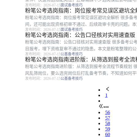
发布时间：2026-07-15
面试备考技巧
备考公考的考生，从自身条件梳理、岗...
粉笔公考选岗指南：岗位报考常见误区避坑全
粉笔公考选岗指南：岗位报考常见误区避坑全解析 很多备
间，还可能出现资格初审不通过、后续政审卡壳的问题。本
发布时间：2026-07-15
面试备考技巧
所有准备报考公考的考生参考，全文围...
粉笔公考选岗指南：公告口径核对实用速查版
粉笔公考选岗指南：公告口径核对实用速查版 很多备考公
目报考，埋下资格复审不通过的隐患。本文是粉笔整理的公
发布时间：2026-07-15
公基备考技巧
绕公告口径核对的步骤、特殊要求核对...
粉笔公考选岗指南进阶版：从筛选到报考全流
粉笔公考选岗指南进阶版：从筛选到报考全流程节奏规划 
风乱筛岗位，要么选完岗位后打乱备考节奏，不知道如何平
发布时间：2026-07-15
公基备考技巧
南，适用于所有备考公考的考生，全文...
1
•••
56
57
58
59
60