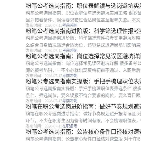
粉笔公考选岗指南：职位表解读与选岗避坑实
粉笔公考选岗指南：职位表解读与选岗避坑实用策略 很多
因为错看条件、误读要求错过合适岗位甚至报考失败。本文
发布时间：2026-07-15
考前冲刺
的考生参考，全文从选岗前置条件梳理...
粉笔公考选岗指南进阶版：科学筛选理性报考
粉笔公考选岗指南进阶版：科学筛选理性报考实用避坑攻略
么结合自身情况筛选合适岗位，还容易踩进选岗陷阱影响最
发布时间：2026-07-15
考前冲刺
所有备考公考的考生参考，全文围绕条...
粉笔公考选岗指南：岗位选择常见误区避坑详
粉笔公考选岗指南：岗位选择常见误区避坑详解 很多备考
藏的报考陷阱，一不小心就出现资格初审不通过、入职后后
发布时间：2026-07-15
考前冲刺
合所有准备报考公考的考生参考使用，...
粉笔公考选岗指南实操版：手把手梳理职位表
粉笔公考选岗指南实操版：手把手梳理职位表筛选条件 很
条件、筛选岗位，要么误报不符合要求的岗位，要么盲目跟
发布时间：2026-07-15
考前冲刺
岗指南实操版，面向所有准备报考的备...
粉笔在职公考选岗进阶指南：做好节奏规划避
粉笔在职公考选岗进阶指南：做好节奏规划避开报考误区 
环节，不少在职考生因为备考时间有限，不会梳理职位表，
发布时间：2026-07-15
在职备考
经验整理的在职公考选岗进阶指南，面...
粉笔公考选岗指南：公告核心条件口径核对速
粉笔公考选岗指南：公告核心条件口径核对速查版 对于在