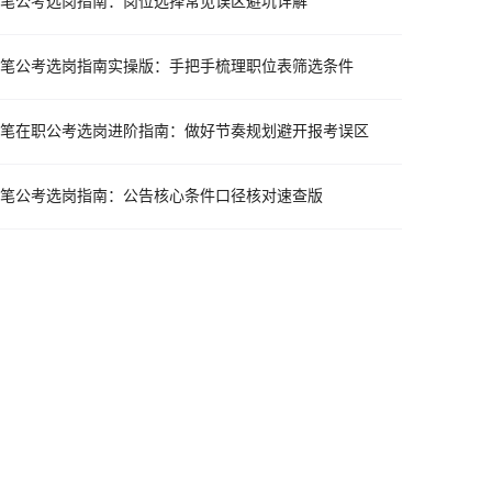
笔公考选岗指南：岗位选择常见误区避坑详解
笔公考选岗指南实操版：手把手梳理职位表筛选条件
笔在职公考选岗进阶指南：做好节奏规划避开报考误区
笔公考选岗指南：公告核心条件口径核对速查版