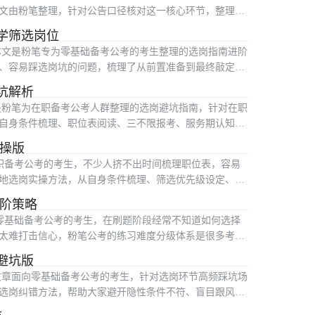
文由粉笔整理，针对公告口径核对这一核心环节，整理了
学筛选岗位
本文是粉笔专为零基础备考公考的考生整理的选岗指南进阶
、容易踩选岗坑的问题，梳理了从前置准备到最终敲定岗
坑解析
是粉笔为在职备考公考人群整理的选岗避坑指南，针对在职
自身条件梳理、职位表阅读、三不限报考、服务期认知等
实操版
在职备考公考的考生，不少人挤不出时间梳理职位表，容易
地选岗实操方法，从自身条件梳理、筛选优先级设定、误
选阶策略
多零基础备考公考的考生，在刷题阶段经常不知道如何选择
太难打击信心，粉笔公考的练习难度分级体系是很多考生
避坑版
文章面向零基础备考公考的考生，针对选岗环节高频踩坑场
选岗纠错方法，帮助大家避开隐性条件不符、盲目跟风选