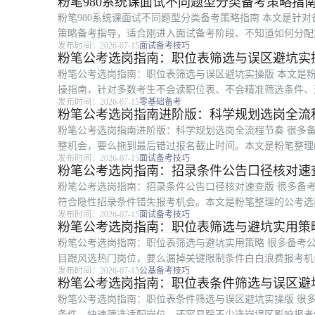
粉笔980系统课面试不同题型分类备考策略指
粉笔980系统课面试不同题型分类备考策略指南 本文是针对
策略备考指导，适合刚进入面试备考阶段、不知道如何分配
发布时间：2026-07-15
面试备考技巧
绕粉笔980的课程体系安排，...
粉笔公考选岗指南：职位表筛选与误区避坑实
粉笔公考选岗指南：职位表筛选与误区避坑实操版 本文是
操指南，针对多数考生不会读职位表、不会精准筛选条件、
发布时间：2026-07-15
零基础备考
个模块，依次讲解职位表梳理步骤、条...
粉笔公考选岗指南进阶版：科学规划选岗全流
粉笔公考选岗指南进阶版：科学规划选岗全流程节奏 很多
整机会，要么拖到最后错过报名截止时间。本文是粉笔整理
发布时间：2026-07-15
面试备考技巧
生，从选岗前信息核对、岗位条件筛选...
粉笔公考选岗指南：招录条件公告口径核对速
粉笔公考选岗指南：招录条件公告口径核对速查版 很多备
符合隐性招录条件错失报考机会。本文是粉笔整理的公考选
发布时间：2026-07-15
面试备考技巧
届、在职以及基层项目身份的备考人群...
粉笔公考选岗指南：职位表筛选与避坑实用策
粉笔公考选岗指南：职位表筛选与避坑实用策略 很多备考
目跟风选热门岗位，要么漏掉关键限制条件白白浪费报考机
发布时间：2026-07-15
公基备考技巧
报考公考的考生阅读参考。全文从职位...
粉笔公考选岗指南：职位表条件筛选与误区避
粉笔公考选岗指南：职位表条件筛选与误区避坑实操版 很
条件、快速筛选适配岗位，还容易踩不少选岗误区影响报考