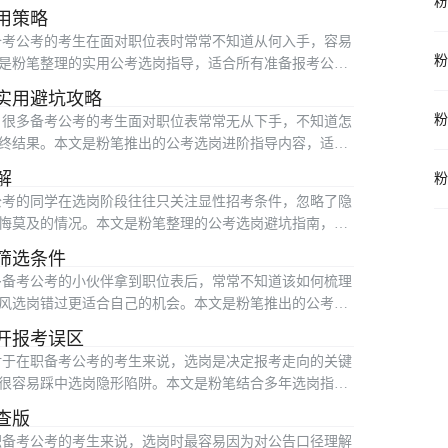
粉
用策略
备考公考的考生在面对职位表时常常不知道从何入手，容易
粉
是粉笔整理的实用公考选岗指导，适合所有准备报考公考
实用避坑攻略
粉
 很多备考公考的考生面对职位表常常无从下手，不知道怎
终结果。本文是粉笔推出的公考选岗进阶指导内容，适合
解
粉
公考的同学在选岗阶段往往只关注显性招考条件，忽略了隐
悔莫及的情况。本文是粉笔整理的公考选岗避坑指南，适
筛选条件
多备考公考的小伙伴拿到职位表后，常常不知道该如何梳理
风选岗错过更适合自己的机会。本文是粉笔推出的公考选
开报考误区
对于在职备考公考的考生来说，选岗是决定报考走向的关键
很容易踩中选岗隐形陷阱。本文是粉笔结合多年选岗指导
查版
职备考公考的考生来说，选岗时最容易因为对公告口径理解