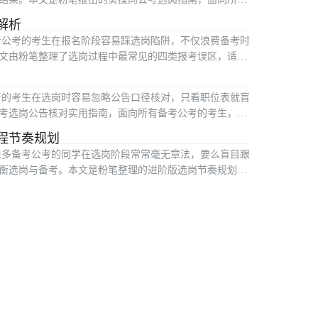
解析
考公考的考生在报名阶段容易踩选岗陷阱，不仅浪费备考时
文由粉笔整理了选岗过程中最常见的四类报考误区，适合
考的考生在选岗时容易忽略公告口径核对，只看职位表就盲
考选岗公告核对实用指南，面向所有备考公考的考生，围
程节奏规划
很多备考公考的同学在选岗阶段常常毫无章法，要么盲目跟
衡选岗与备考。本文是粉笔整理的进阶版选岗节奏规划指