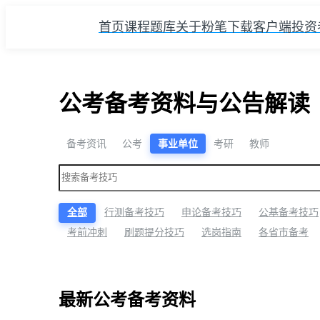
首页
课程
题库
关于粉笔
下载客户端
投资
公考备考资料与公告解读
备考资讯
公考
事业单位
考研
教师
全部
行测备考技巧
申论备考技巧
公基备考技巧
考前冲刺
刷题提分技巧
选岗指南
各省市备考
最新公考备考资料