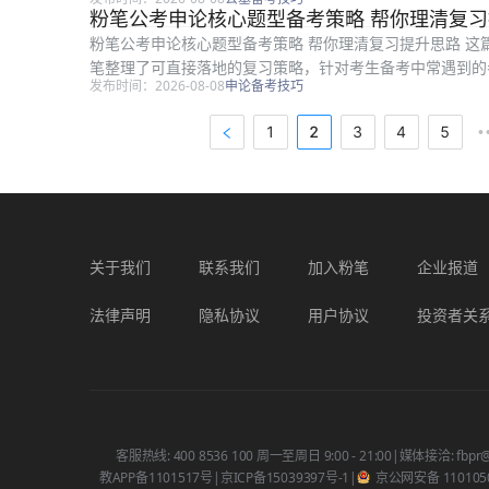
选中最容易出错的四类问题拆解分析，...
粉笔公考申论核心题型备考策略 帮你理清复
粉笔公考申论核心题型备考策略 帮你理清复习提升思路 
笔整理了可直接落地的复习策略，针对考生备考中常遇到的
发布时间：2026-08-08
申论备考技巧
等问题，逐一给出对应解决方法。文章...
1
2
3
4
5
•
关于我们
联系我们
加入粉笔
企业报道
法律声明
隐私协议
用户协议
投资者关
客服热线: 400 8536 100 周一至周日 9:00 - 21:00
|
媒体接洽: fbpr@
教APP备1101517号
|
京ICP备15039397号-1
|
京公网安备 1101050