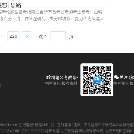
习提升思路
这篇申论题型备考指南适合所有备考公考的考生参考，由粉
考点分不清、作答逻辑乱、失分踩坑多、复习优先级混乱
跳至
页
220
••
粉笔公考教育
关注 
招考资讯 报考资料
招考资讯 
系
fenbi.com
|
在线客服: 粉笔APP - 我 - 在线客服
|
违法、不良信息和涉未成年人举报电话: 400
2035430号
|
京B2-20222794
|
开发者: 北京粉笔蓝天科技有限公司
|
北京市朝阳区酒仙桥北