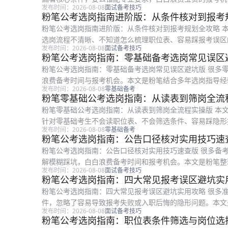
发布时间：2026-08-08
面试备考技巧
公考报考的考生，从职位表拆解、专业...
粉笔公考选岗指南进阶版：从条件核对到报考
粉笔公考选岗指南进阶版：从条件核对到报考规划全攻略 
选岗流程不清晰、不知道怎么梳理职位表、容易踩报考误区
发布时间：2026-08-08
面试备考技巧
信息拆解、风险岗位识别到最终结合备...
粉笔公考选岗指南：零基础备考选岗常见误区
粉笔公考选岗指南：零基础备考选岗常见误区避坑版 很多
浪费备考时间与报考机会。本文是粉笔结合多年选岗指导经
发布时间：2026-08-08
零基础备考
碰到的专业匹配、服务期要求、岗位选...
粉笔零基础公考选岗指南：从读表到筛岗全流
粉笔零基础公考选岗指南：从读表到筛岗全流程实操版 本
针对零基础考生不会读职位表、不会筛选条件、容易踩隐形
发布时间：2026-08-08
零基础备考
误区避坑到最终确认核对，全流程给出...
粉笔公考选岗指南：公告口径核对实用技巧速
粉笔公考选岗指南：公告口径核对实用技巧速查版 很多备
解模糊踩坑，白白浪费备考时间和报考机会。本文是粉笔整
发布时间：2026-08-08
面试备考技巧
公考的考生参考，全文从选岗第一步的...
粉笔公考选岗指南：四大常见报考误区避坑实
粉笔公考选岗指南：四大常见报考误区避坑实用攻略 很多
件，忽略了容易导致报考失败或入职后悔的隐形问题。本文
发布时间：2026-08-08
面试备考技巧
公考的考生参考，内容围绕选岗过程中...
粉笔公考选岗指南：职位表条件筛选与岗位选