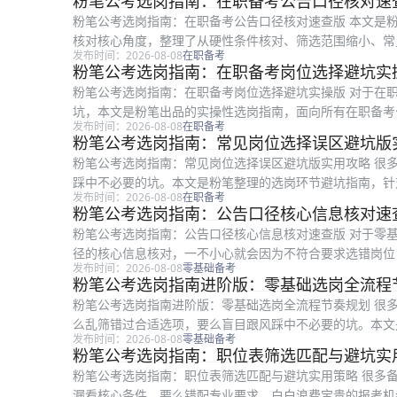
粉笔公考选岗指南：在职备考公告口径核对速
粉笔公考选岗指南：在职备考公告口径核对速查版 本文是
核对核心角度，整理了从硬性条件核对、筛选范围缩小、常
发布时间：2026-08-08
在职备考
间紧张、没有选岗经验的在职备考考生...
粉笔公考选岗指南：在职备考岗位选择避坑实
粉笔公考选岗指南：在职备考岗位选择避坑实操版 对于在
坑，本文是粉笔出品的实操性选岗指南，面向所有在职备考
发布时间：2026-08-08
在职备考
区到结合在职属性定岗，一步步给出可...
粉笔公考选岗指南：常见岗位选择误区避坑版
粉笔公考选岗指南：常见岗位选择误区避坑版实用攻略 很
踩中不必要的坑。本文是粉笔整理的选岗环节避坑指南，针
发布时间：2026-08-08
在职备考
择、服务期要求这四类常见误区拆解分...
粉笔公考选岗指南：公告口径核心信息核对速
粉笔公考选岗指南：公告口径核心信息核对速查版 对于零
径的核心信息核对，一不小心就会因为不符合要求选错岗位
发布时间：2026-08-08
零基础备考
查版，面向所有零基础备考考生，围绕...
粉笔公考选岗指南进阶版：零基础选岗全流程
粉笔公考选岗指南进阶版：零基础选岗全流程节奏规划 很
么乱筛错过合适选项，要么盲目跟风踩中不必要的坑。本文
发布时间：2026-08-08
零基础备考
一次接触公考选岗的备考者，按照初筛...
粉笔公考选岗指南：职位表筛选匹配与避坑实
粉笔公考选岗指南：职位表筛选匹配与避坑实用策略 很多
漏看核心条件，要么错配专业要求，白白浪费宝贵的报考机