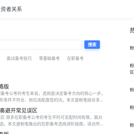
投资者关系
热
搜索
粉
面试备考技巧
零基础备考
在职备考
粉
区
略版
粉
职备考公考的考生来说，选岗是决定备考方向的核心一步，
形条件不符合、岗位适配度低的坑。本文是粉笔结合多年
粉
节奏避开常见误区
误区 很多在职备考公考的考生平时可支配时间有限，面对
选。本文是粉笔推出的在职备考选岗进阶指南，适合所有
粉