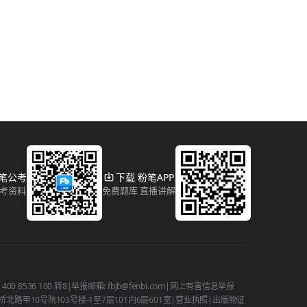
粉笔公考
下载 粉笔APP
报考资料
免费题库 直播讲解
 8536 100 转8
|
举报邮箱: fbjb@fenbi.com
|
网上有害信息举报
路甲10号院103号楼-1至7层101内6层601室
|
营业执照
|
出版物证