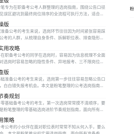
查版
粉笔专为在职备考公考人群整理的选岗指南，围绕公告口径
粉
见误区避坑到最终岗位排序的全流程可执行方法，适合时
操版
职准备公考的考生来说，选岗环节往往因为时间紧张容易踩
公考的人群，从梳理自身条件、拆解职位表、排查隐形误
实用攻略
多在职备考公考的同学在选岗时，容易因为信息梳理不全面
对选岗时容易忽略的隐性条件、异地报考、三不限岗位选
查版
基础准备公考的考生来说，选岗第一步往往容易忽略公告口
，白白错失报考机会。本文是粉笔整理的公考选岗指南速
节奏规划
多零基础备考公考的考生，第一次选岗常常摸不清顺序，要
是粉笔整理的零基础选岗进阶节奏规划指南，面向所有第
用策略
备考公考的小伙伴在面对职位表时常常不知从何入手，要么
会。本文是粉笔推出的实用选岗指南，面向所有准备参与