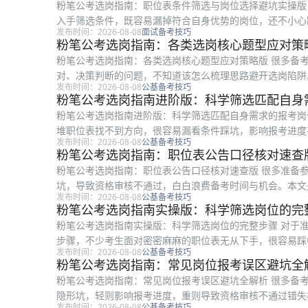
粉笔公考选岗指南：职位表条件筛选与岗位选择避坑实操版
入手筛选条件，既容易漏掉符合自身优势的岗位，还不小心
发布时间：2026-08-08
面试备考技巧
所有备考公考的考生，从核心条件筛选...
粉笔公考选岗指南：各类选岗核心题型应对策
粉笔公考选岗指南：各类选岗核心题型应对策略版 很多备
对、决策判断的问题，不知道该怎么梳理思路避开选岗陷阱
发布时间：2026-08-08
公基备考技巧
进行选岗的公考备考考生，全文从常见条...
粉笔公考选岗指南进阶版：科学筛选匹配自身
粉笔公考选岗指南进阶版：科学筛选匹配自身需求的报考岗
堆职位表找不到方向，很容易漏看条件踩坑，影响报考进度
发布时间：2026-08-08
公基备考技巧
合所有备考公考的考生阅读，从选岗前...
粉笔公考选岗指南：职位表公告口径核对速查
粉笔公考选岗指南：职位表公告口径核对速查版 很多准备
坑，导致资格审核不通过，白白浪费备考时间与机会。本文
发布时间：2026-08-08
公基备考技巧
准备报考公考的考生参考使用，内容围绕...
粉笔公考选岗指南实操版：科学筛选岗位的完
粉笔公考选岗指南实操版：科学筛选岗位的完整步骤 对于
步骤，不少考生面对密密麻麻的职位表无从下手，很容易踩
发布时间：2026-08-08
公基备考技巧
生梳理职位表、筛选岗位的全流程给出...
粉笔公考选岗指南：常见岗位报考误区避坑全
粉笔公考选岗指南：常见岗位报考误区避坑全解析 很多备
隐形坑，轻则影响报考进度，重则导致资格审核不通过错失
发布时间：2026-08-08
公基备考技巧