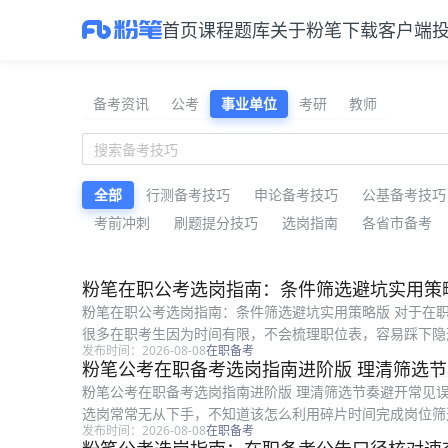
首页
课程
题库
关于粉笔
下载客户端
公考备考资料与公告解读
备考资讯
公考
事业单位
考研
教师
全部
行测备考技巧
申论备考技巧
公基备考技巧
考前冲刺
刷题提分技巧
选岗指南
各省市备考
最新公考备考资料
粉笔在职公考选岗指南：条件筛选避坑实用策
粉笔在职公考选岗指南：条件筛选避坑实用策略版 对于在
很多在职考生因为时间有限，不会梳理职位表，容易踩下隐
发布时间：2026-08-08
在职备考
在职考生选岗指导经验整理的实用选岗...
粉笔公考在职备考选岗指南进阶版 理清筛选
粉笔公考在职备考选岗指南进阶版 理清筛选节奏避开常见
选岗常常无从下手，不知道该怎么利用碎片时间完成岗位筛
发布时间：2026-08-08
在职备考
在职准备公考的考生参考，全文从选岗...