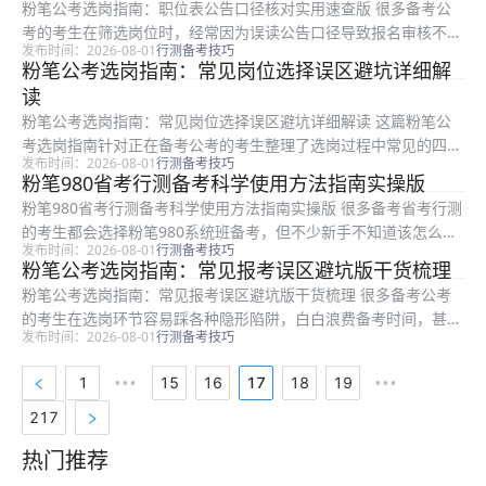
粉笔公考选岗指南：职位表公告口径核对实用速查版 很多备考公
考的考生在筛选岗位时，经常因为误读公告口径导致报名审核不通
发布时间：2026-08-01
行测备考技巧
过，白白浪费备考时间与选岗机会。本文是粉笔整理的公告口径核
粉笔公考选岗指南：常见岗位选择误区避坑详细解
对类选岗指南，适合所有正在筛选岗位、准备报名的公考考生阅
读
读。全文从...
粉笔公考选岗指南：常见岗位选择误区避坑详细解读 这篇粉笔公
考选岗指南针对正在备考公考的考生整理了选岗过程中常见的四类
发布时间：2026-08-01
行测备考技巧
典型误区，帮助考生避开选岗陷阱，少走弯路，提升选岗决策的合
粉笔980省考行测备考科学使用方法指南实操版
理性。本文围绕岗位条件筛选、职位表解读、跟风报考、服务期约
粉笔980省考行测备考科学使用方法指南实操版 很多备考省考行测
定等核心...
的考生都会选择粉笔980系统班备考，但不少新手不知道该怎么用
发布时间：2026-08-01
行测备考技巧
对课程、选对配套资料，最大化发挥课程的备考价值。本文面向所
粉笔公考选岗指南：常见报考误区避坑版干货梳理
有备考省考行测的不同基础考生，从课程核心内容梳理、分阶段备
粉笔公考选岗指南：常见报考误区避坑版干货梳理 很多备考公考
考...
的考生在选岗环节容易踩各种隐形陷阱，白白浪费备考时间，甚至
发布时间：2026-08-01
行测备考技巧
因资格审核不通过错失考试机会。本文是粉笔整理的选岗避坑干
货，适合所有准备报考公考的考生参考，围绕选岗过程中最容易遇
1
15
16
17
18
19
•••
•••
到的四类典...
217
热门推荐
热门推荐资料