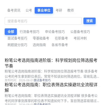
公考备考资料与公告解读
备考资讯
公考
事业单位
考研
教师
搜索
全部
行测备考技巧
申论备考技巧
公基备考技巧
面试备考技巧
零基础备考
在职备考
考前冲刺
刷题提分技巧
选岗指南
各省市备考
最新公考备考资料
粉笔公考选岗指南进阶版：科学规划岗位筛选报考
节奏
粉笔公考选岗指南进阶版：科学规划岗位筛选报考节奏 很多备考
公考的考生拿到职位表后，常常不知该如何筛选岗位，容易乱选错
发布时间：2026-08-01
面试备考技巧
过合适机会，还容易踩选岗陷阱。本文是粉笔结合多年选岗指导经
粉笔公考选岗指南：职位表筛选实操避坑全流程详
验整理的进阶选岗指南，面向所有备考公考的考生，从岗位初筛节
解
奏规划、...
粉笔公考选岗指南：职位表筛选实操避坑全流程详解 很多备考公
考的同学拿到厚厚的职位表不知道如何下手，盲目筛选容易错过合
发布时间：2026-08-01
面试备考技巧