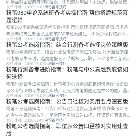
同学面对密密麻麻的职位表，不知道从哪里下手筛选，很容易错过
发布时间：2026-08-01
申论备考技巧
符合自身条件的合适岗位，甚至踩下各类隐性门槛的报考陷阱。本
粉笔980申论系统班备考实操指南 帮你搭建规范答
文是粉笔整理的可直接落地的选岗实操方法，适合所有备考公考、
题逻辑
准备填报...
粉笔980申论系统班备考实操指南 帮你搭建规范答题逻辑 很多备
考公考的考生都会关注粉笔980申论系统班，不清楚课程核心内
发布时间：2026-08-01
申论备考技巧
容，不知道怎么利用讲义搭建答题体系，也容易踩入无效备考的误
粉笔公考选岗指南：结合行测备考选择岗位策略版
区。本文面向所有备战公考的不同基础考生，从课程核心内容梳
粉笔公考选岗指南：结合行测备考选择岗位策略版 对于准备参加
理、答...
公考的考生来说，选岗是报考环节的核心步骤，不少考生会忽略自
发布时间：2026-08-01
行测备考技巧
身备考进度和岗位要求的匹配度，白白浪费备考精力。本文是粉笔
粉笔行测备考进阶指南：粉笔与中公真题到底该如
整理的实用选岗指南，面向所有正在备考公考、等待报考的考生，
何选择
从条件初...
粉笔行测备考进阶指南：粉笔与中公真题到底该如何选择 很多备
考公考行测的考生都会纠结，到底买粉笔的题还是中公的题，遇到
发布时间：2026-08-01
行测备考技巧
两家机构给出的答案不一样时更是不知道该信哪一个。本文面向所
粉笔公考选岗指南：公告口径核对实用要点速查版
有备考公考的考生，从备考节奏规划的进阶角度，解答了大家关于
粉笔公考选岗指南：公告口径核对实用要点速查版 很多备考公考
真题资料...
的考生在筛选岗位时，常常因为看错公告口径、误读职位表条件导
发布时间：2026-08-01
申论备考技巧
致资格审核不通过，白白浪费报考机会与备考时间。本文是粉笔整
粉笔公考选岗指南：职位表公告口径核对实用速查
理的公考选岗公告口径核对实用指南，适合所有准备报考公考的考
版
生阅读，...