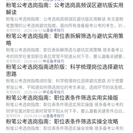
选岗，要么选完岗位后打乱整体备考节奏。本文是粉笔推出的实用
粉笔公考选岗指南：公考选岗高频误区避坑版实用
选岗进阶指南，适合所有准备报考公考的考生阅读，全文从职位表
解读
筛选实操...
粉笔公考选岗指南：公考选岗高频误区避坑版实用解读 本文是粉
笔整理的公考选岗避坑指南，面向所有准备报考公考的考生，针对
发布时间：2026-08-01
公基备考技巧
选岗过程中考生最容易踩的四类常见陷阱进行拆解说明，帮助考生
粉笔公考选岗指南：职位表拆解筛选与避坑实用策
避开不必要的报考错误，提升选岗的精准度与合理性。文中将依次
略
梳理未核...
粉笔公考选岗指南：职位表拆解筛选与避坑实用策略 很多备考公
考的同学在拿到职位表后常常不知道从何下手，要么漏看关键要
发布时间：2026-08-01
申论备考技巧
求，要么误踩选岗陷阱，最终浪费了报考机会。本文是粉笔整理的
粉笔公考选岗指南进阶版：科学梳理岗位选择避坑
实用选岗指南，针对选岗全流程给出可直接落地的操作方法，适合
思路
所有准备报...
粉笔公考选岗指南进阶版：科学梳理岗位选择避坑思路 对于想要
参加公考、不知道如何筛选岗位的考生来说，选岗环节的信息梳理
发布时间：2026-08-01
申论备考技巧
往往会浪费大量备考时间，还容易踩坑错过合适的岗位。本文是粉
粉笔公考选岗指南：职位表条件筛选实用实操版
笔整理的公考选岗指南进阶方法，从四个可直接执行的步骤展开，
粉笔公考选岗指南：职位表条件筛选实用实操版 很多备考公考的
帮大家系...
同学在面对职位表时常常不知从何下手，要么漏看关键条件白白浪
发布时间：2026-08-01
公基备考技巧
费报考机会，要么误踩选岗陷阱影响后续考试甚至录用。本文是粉
粉笔公考选岗指南：职位表条件筛选实操全攻略
笔整理的实操性选岗指南，面向所有备考公考的考生，从整理个人
粉笔公考选岗指南：职位表条件筛选实操全攻略 很多备考公考的
条件、分...