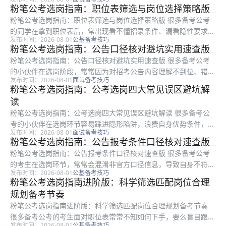
适岗位，甚至踩坑报错影响资格审核。本文是粉笔整理的可直接落
粉笔公考选岗指南：职位表筛选与岗位选择策略版
地的公考选岗实操指南，适合所有备考公考、准备完成选岗报考的
粉笔公考选岗指南：职位表筛选与岗位选择策略版 很多备考公考
考生参考...
的同学在拿到职位表后，常出现看不懂招录条件、漏看隐性要求、
发布时间：2026-08-01
公基备考技巧
选错岗位的问题。本文是粉笔整理的实用选岗策略，适用于所有备
粉笔公考选岗指南：公告口径核对避坑实用速查版
考公考的考生，内容涵盖职位表核心信息筛查、隐性条件避坑、三
粉笔公考选岗指南：公告口径核对避坑实用速查版 很多备考公考
不限岗位...
的小伙伴在选岗阶段，常常因为对招考公告内容理解不到位、错看
发布时间：2026-08-01
面试备考技巧
口径要求，导致报考资格初审不通过，甚至后期资格复审被刷，白
粉笔公考选岗指南：公考选岗四大常见误区避坑解
白浪费备考时间。本文是粉笔整理的选岗阶段公告口径核对实用指
读
南，适用...
粉笔公考选岗指南：公考选岗四大常见误区避坑解读 很多备考公
考的小伙伴在选岗环节容易踩进隐形陷阱，浪费自身优势条件，甚
发布时间：2026-08-01
面试备考技巧
至影响后续职业发展，这篇粉笔整理的选岗避坑指南，适合所有准
粉笔公考选岗指南：公告报考条件口径核对速查版
备报考公考的考生参考使用。本文从四类高频选岗认知误区切入，
粉笔公考选岗指南：公告报考条件口径核对速查版 很多备考公考
逐一梳理...
的考生在选岗环节，常常会混淆非官方口径信息，导致自身不符合
发布时间：2026-08-01
公基备考技巧
报考条件却误报，最终白白浪费备考时间、错失报考机会。本文是
粉笔公考选岗指南进阶版：科学筛选匹配岗位合理
粉笔整理的公考选岗公告口径核对速查指南，适用于所有准备报考
规划备考节奏
的公考考...
粉笔公考选岗指南进阶版：科学筛选匹配岗位合理规划备考节奏
很多备考公考的考生面对职位表常常不知如何下手，要么盲目跟风
发布时间：2026-08-01
公基备考技巧