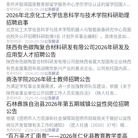
条件并取得国家教育部留学服务中心学历学位认证的留学回国人
发布时间：2026-05-08
公告解读
员；未落实工作单位，档案、组织关系仍保留在原毕业院校的
2026年北京化工大学信息科学与技术学院科研助理
2025届毕业生也可报名。 本次招聘5人，涉及1个岗位。报名时间
招聘启事
为20...
北京化工大学信息科学与技术学院机器人与智能装备研究中心现面
向校外公开招聘科研助理3名 计划外非事业编制）。具体信息如
发布时间：2026-05-08
公告解读
下： 本次招聘3人，涉及2个岗位。报名时间为2026/4/23
陕西有色碳陶复合材料研发有限公司2026年研发及
2026/5/15。 完整招聘岗位、报名条件、招聘流程及注意...
应用型人才招聘公告
陕西有色碳陶复合材料研发有限公司是陕西省属大型国有企业陕西
有色金属集团布局战略性新兴产业的重点企业。公司依托国内高校
发布时间：2026-05-08
公告解读
及研发机构的资源优势，致力于打造国内一流、国际知名的碳碳与
商洛学院2026年硕士教师招聘公告
碳陶研发企业。目前，公司已组建国内一流的碳陶研发工程技术团
为满足学校事业发展需求，进一步加强教师队伍建设，依据《关于
队，正构...
陕西省事业单位公开招聘工作人员实施办法》（陕人社发
发布时间：2026-05-08
公告解读
〔2017〕51号）、《商洛学院人才招聘与管理工作实施办法》
石林彝族自治县2026年第五期城镇公益性岗位招聘
（商院〔2023〕9号）等招聘有关规定，现将2026年硕士教师招聘
公告
公告如...
根据《昆明市人力资源和社会保障局昆明市财政局关于做好公益性
岗位开发管理有关工作的通知》（昆人社通〔2020〕37号）精
发布时间：2026-05-08
公告解读
神，按照公开、公平、公正的原则，为做好石林彝族自治县（以下
“百万英才汇南粤”——2026年仁化县教育教学类高