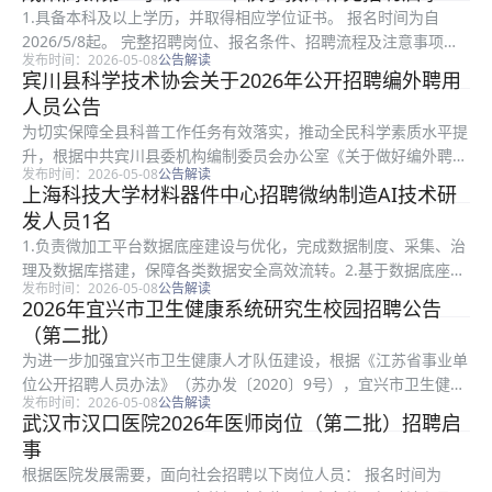
人民政府批准成立江西医学院上饶分院，2013年设立江...
1.具备本科及以上学历，并取得相应学位证书。 报名时间为自
2026/5/8起。 完整招聘岗位、报名条件、招聘流程及注意事项，
发布时间：2026-05-08
公告解读
请点击链接查看： https://www.fenbi.com/page/exam
宾川县科学技术协会关于2026年公开招聘编外聘用
information detai...
人员公告
为切实保障全县科普工作任务有效落实，推动全民科学素质水平提
升，根据中共宾川县委机构编制委员会办公室《关于做好编外聘用
发布时间：2026-05-08
公告解读
人员信息采集及用人额度申报工作的通知》（宾编办发〔2026〕1
上海科技大学材料器件中心招聘微纳制造AI技术研
号）的文件要求，结合实际需要，宾川县科学技术协会拟面向社会
发人员1名
公开...
1.负责微加工平台数据底座建设与优化，完成数据制度、采集、治
理及数据库搭建，保障各类数据安全高效流转。2.基于数据底座开
发布时间：2026-05-08
公告解读
展AI智能应用研发落地，优化微加工工艺研发服务、实训教学与设
2026年宜兴市卫生健康系统研究生校园招聘公告
备运维。3.协助研究生课程建设，探索研究生大数据/AI与微纳...
（第二批）
为进一步加强宜兴市卫生健康人才队伍建设，根据《江苏省事业单
位公开招聘人员办法》（苏办发〔2020〕9号），宜兴市卫生健康
发布时间：2026-05-08
公告解读
委员会决定在安徽省合肥市设置考点，面向社会公开招聘事业编制
武汉市汉口医院2026年医师岗位（第二批）招聘启
工作人员7名。现将有关事项公告如下： 本次招聘7人，涉及7个
事
岗...
根据医院发展需要，面向社会招聘以下岗位人员： 报名时间为