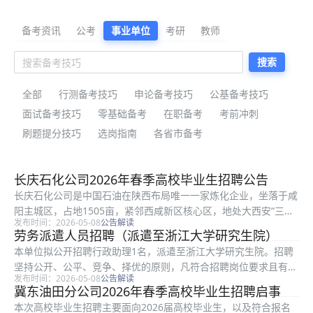
公考备考资料与公告解读
备考资讯
公考
事业单位
考研
教师
搜索
全部
行测备考技巧
申论备考技巧
公基备考技巧
面试备考技巧
零基础备考
在职备考
考前冲刺
刷题提分技巧
选岗指南
各省市备考
最新公考备考资料
长庆石化公司2026年春季高校毕业生招聘公告
长庆石化公司是中国石油在陕西布局唯一一家炼化企业，坐落于咸
阳主城区，占地1505亩，紧邻西咸新区核心区，地处大西安“三轴
发布时间：2026-05-08
公告解读
两带多中心”发展轴心。区位得天独厚，距西安市中心22公里、西
劳务派遣人员招聘（派遣至浙江大学研究生院）
安咸阳国际机场18公里，形成“半小时经济圈”，兼具政策红利、...
本单位拟公开招聘行政助理1名，派遣至浙江大学研究生院。招聘
坚持公开、公平、竞争、择优的原则，凡符合招聘岗位要求且有意
发布时间：2026-05-08
公告解读
向者，请将个人简历（包括学习、工作和研究经历）以及其它证明
冀东油田分公司2026年春季高校毕业生招聘启事
本人能力、水平的相关资料发至邮箱yjsy@zju.edu.cn，请...
本次高校毕业生招聘主要面向2026届高校毕业生，以及符合报名