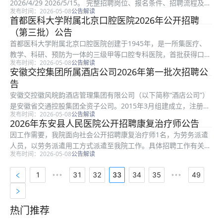
2026/4/29 2026/5/15。 完整招聘岗位、报名条件、招聘流程及注
发布时间：2026-05-08
公告解读
意事项，请点击链接查看： https://www.fenbi.com/page/exam
首都医科大学附属北京口腔医院2026年公开招聘
informat...
（第三批）公告
首都医科大学附属北京口腔医院创建于1945年，是一所集医疗、
教学、科研、预防为一体的三级甲等口腔专科医院，首批获得口腔
发布时间：2026-05-08
公告解读
颌面外科、口腔修复科、牙体牙髓科、口腔正畸科口腔类别四项
安徽交控集团所属酒店公司2026年第一批次招聘公
“国家临床重点专科”建设项目，拥有口腔显微诊疗中心、口腔显微
告
诊疗培...
安徽交控徽风皖韵酒店管理集团有限公司（以下简称“酒店公司”）
是安徽省交通控股集团全资子公司。2015年3月组建成立，注册资
发布时间：2026-05-08
公告解读
本伍亿圆整，主要承担酒店产业管理职能，主营业务包括：酒店、
2026年东安县人民医院公开招聘康复治疗师公告
餐饮管理，会议展览服务，旅游咨询，广告业务，电子商务，互联
因工作需要，我院面向社会公开招聘康复治疗师1名，为劳务派遣
网...
人员，以劳务派遣用工方式派遣至我院工作。具体招聘工作有关事
发布时间：2026-05-08
公告解读
项公告如下： 本次招聘1人，涉及1个岗位。报名时间为2026/5/11
2026/5/27。 完整招聘岗位、报名条件、招聘流...
1
31
32
33
34
35
49
•••
•••
热门推荐
热门推荐资料