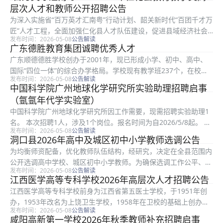
简称石林县）城镇公益性岗位开发管理工作，现将2026年第五期
层次人才和教师公开招聘公告
城镇...
为深入实施省“百万英才汇南粤”行动计划、韶关新时代“百团千才万
匠”人才工程，全面加强仁化县人才队伍建设，促进县域经济社会
发布时间：2026-05-08
公告解读
高质量发展，根据《事业单位人事管理条例》（国务院令第652
广东德胜教育集团诚聘优秀人才
号）、《广东省事业单位公开招聘人员办法》（粤府令第301号）
广东顺德德胜学校创办于2001年，现已形成小学、初中、高中、
规...
国际“四位一体”的综合办学格局。学校现有教学班237个，在校生
发布时间：2026-05-08
公告解读
9693人，共培养超过三万名毕业生，其中不乏考入国内双一流名
中国科学院广州地球化学研究所实验助理招聘启事
校和世界排名前100学府的优秀学生，包括清华北大、剑桥牛津...
（氩氩年代学实验室）
中国科学院广州地球化学研究所因工作需要，现需招聘实验助理1
名。 本次招聘1人，涉及1个岗位。报名时间为自2026/5/8起。 完
发布时间：2026-05-08
公告解读
整招聘岗位、报名条件、招聘流程及注意事项，请点击链接查看：
洞口县2026年高中及城区初中小学教师选调公告
https://www.fenbi.com/page...
为均衡师资配备，优化教师队伍结构，经研究，决定在全县范围内
公开选调高中学校、城区初中小学教师。为确保选调工作公平、公
发布时间：2026-05-08
公告解读
正、公开、有序进行，现将有关事项公告如下： 本次招聘158人，
江西医学高等专科学校2026年高层次人才招聘公告
涉及69个岗位。报名时间为2026/5/13 08:00 20...
江西医学高等专科学校前身为江西省第五医士学校，于1951年创
办，1953年改名为上饶卫生学校，1958年在卫校的基础上创办上
发布时间：2026-05-08
公告解读
饶医学高等专科学校，1959年更名为赣东北医学院，1978年经省
咸阳高新第一学校2026年秋季教师补充招聘启事