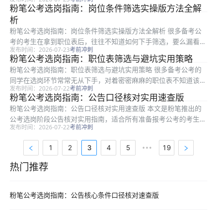
导致报考失败，本文是粉笔整理的实用选岗核对指南，专门帮助备
粉笔公考选岗指南：岗位条件筛选实操版方法全解
考考生梳理公告口径核对的完整流程，从核心条件核对清单、隐性
析
要求筛选...
粉笔公考选岗指南：岗位条件筛选实操版方法全解析 很多备考公
考的考生在拿到职位表后，往往不知道如何下手筛选，要么漏看关
发布时间：2026-07-23
考前冲刺
键条件白白浪费报考机会，要么误报不符合要求的岗位最终资格审
粉笔公考选岗指南：职位表筛选与避坑实用策略
查不通过。本文是粉笔整理的实操性选岗方法，适用于所有备考公
粉笔公考选岗指南：职位表筛选与避坑实用策略 很多备考公考的
考的考生...
同学在选岗环节常常无从下手，对着密密麻麻的职位表不知道该如
发布时间：2026-07-22
考前冲刺
何梳理筛选，很容易踩中选岗误区留下遗憾。本文是粉笔推出的实
粉笔公考选岗指南：公告口径核对实用速查版
用选岗策略指南，适用于所有备考生梳理选岗流程，全文从职位表
粉笔公考选岗指南：公告口径核对实用速查版 本文是粉笔推出的
快速拆解...
公考选岗阶段公告核对实用指南，适合所有准备报考公考的考生阅
发布时间：2026-07-22
考前冲刺
读，解决很多考生选岗时看不懂公告要求、误报不符合条件岗位的
常见问题。全文围绕公告口径核对的四个核心环节展开，从个人基
1
2
3
4
5
19
•••
础条件核...
热门推荐
热门推荐资料
粉笔公考选岗指南：公告核心条件口径核对速查版