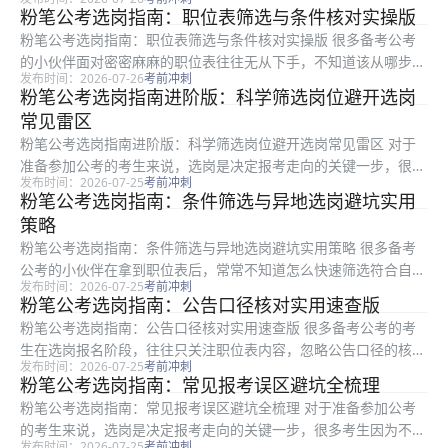
最终导致资格复审不通过错失机会，或是入职后才发现不符合预期
粉笔公考选岗指南：职位表筛选与条件核对实操版
后悔不已。本文是粉笔整理的新手选岗避坑指南，针对选岗过程中
粉笔公考选岗指南：职位表筛选与条件核对实操版 很多备考公考
最常见的...
的小伙伴面对密密麻麻的职位表往往无从下手，不知道该从哪步开
发布时间：2026-07-26
考前冲刺
始筛选、怎么核对自身条件避开报名陷阱。本文是粉笔整理的实操
粉笔公考选岗指南进阶版：科学筛选岗位避开选岗
性公考选岗指导，适合所有准备报考公考的备考人群，内容从职位
常见雷区
表拆解、...
粉笔公考选岗指南进阶版：科学筛选岗位避开选岗常见雷区 对于
准备参加公考的考生来说，选岗是决定报考走向的关键一步，很多
发布时间：2026-07-25
考前冲刺
考生因为不会梳理职位表、不会筛选条件踩了不少不必要的坑。本
粉笔公考选岗指南：条件筛选与异地选岗避坑实用
文是粉笔整理的进阶版公考选岗指南，面向所有备考公考的考生，
策略
从选岗前...
粉笔公考选岗指南：条件筛选与异地选岗避坑实用策略 很多备考
公考的小伙伴在拿到职位表后，常常不知道怎么快速筛选符合自身
发布时间：2026-07-25
考前冲刺
条件的岗位，也容易踩各类选岗误区，最终影响报考结果。本文是
粉笔公考选岗指南：公告口径核对实用速查版
粉笔整理的实操性选岗指导，适合所有准备报考公考的考生参考，
粉笔公考选岗指南：公告口径核对实用速查版 很多备考公考的考
文章从职...
生在选岗报名阶段，往往只关注职位表内容，忽略公告口径的核
发布时间：2026-07-25
考前冲刺
对，很容易因为条件不符合要求导致报名初审不通过，浪费备考时
粉笔公考选岗指南：常见报考误区避坑全梳理
间与报名机会。本文是粉笔整理的公考选岗公告口径核对速查指
粉笔公考选岗指南：常见报考误区避坑全梳理 对于准备参加公考
南，面向所有...
的考生来说，选岗是决定报考走向的关键一步，很多考生因为不熟
发布时间：2026-07-25
考前冲刺