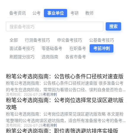
公考备考资料与公告解读
备考资讯
公考
事业单位
考研
教师
搜索
全部
行测备考技巧
申论备考技巧
公基备考技巧
面试备考技巧
零基础备考
在职备考
考前冲刺
刷题提分技巧
选岗指南
各省市备考
最新公考备考资料
粉笔公考选岗指南：公告核心条件口径核对速查版
粉笔公考选岗指南：公告核心条件口径核对速查版 很多准备公考
的考生在选岗阶段，常常因为看错公告口径、误判自身是否符合报
发布时间：2026-07-28
考前冲刺
考条件，白白错失合适的报考机会。本文是粉笔整理的公考选岗阶
粉笔公考选岗指南：公考岗位选择常见误区避坑版
段公告口径核对的实用指南，适合所有准备参加公考报考的考生参
攻略
考使用，...
粉笔公考选岗指南：公考岗位选择常见误区避坑版攻略 本文是粉
笔整理的公考选岗误区避坑指南，适合所有准备报考公考的备考考
发布时间：2026-07-28
考前冲刺
生参考，针对岗位选择过程中最容易踩的常见误区进行系统梳理，
粉笔公考选岗指南：职位表筛选避坑排序实操版