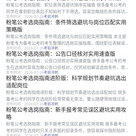
涵盖职位表条件阅读、基层项目资格认定、三不限岗位隐形门槛、
粉笔公考选岗指南：职位表筛选避坑排序实操版 很多备考公考的
异地选岗...
同学在拿到职位表后不知如何下手筛选，容易忽略隐形条件踩坑，
发布时间：2026-07-28
考前冲刺
最终错过合适的报考机会。本文是粉笔推出的实操型选岗指南，适
粉笔公考选岗指南：条件筛选避坑与岗位匹配实用
合所有处于报考阶段、正在进行考前冲刺的考生阅读。全文从硬性
策略版
条件初筛...
粉笔公考选岗指南：条件筛选避坑与岗位匹配实用策略版 本文是
粉笔专为备考公考的考生整理的选岗实操指南，围绕职位表解读、
发布时间：2026-07-26
考前冲刺
条件筛选、陷阱规避、岗位匹配等核心问题展开，全文包含可直接
粉笔公考选岗指南：公告口径核对实用速查版
照做的筛选步骤、常见易错误区梳理和合规核对流程，适合所有即
粉笔公考选岗指南：公告口径核对实用速查版 很多备考公考的考
将报考公...
生在选岗时容易忽略公告口径核对，仅凭经验解读选岗条件，常常
发布时间：2026-07-26
考前冲刺
出现资格审核不通过的问题。本文是粉笔整理的公告口径核对选岗
粉笔公考选岗指南进阶版：科学规划节奏避坑选出
指南，适合所有备考公考准备选岗的考生参考，内容围绕选岗各环
适配岗位
节的公告...
粉笔公考选岗指南进阶版：科学规划节奏避坑选出适配岗位 很多
备考公考的同学在选岗阶段常常毫无章法，要么随便筛岗错过适配
发布时间：2026-07-26
考前冲刺
机会，要么踩了隐形规则坑影响后续发展。本文是粉笔出品的公考
粉笔公考选岗指南：新手报考常见误区避坑实用攻
选岗进阶指南，面向所有备考公考的考生，从选岗前置信息核对、
略
自身条件...
粉笔公考选岗指南：新手报考常见误区避坑实用攻略 很多备考公
考的同学在选岗时只关注表面的招录条件，很容易踩中隐形陷阱，
发布时间：2026-07-26
考前冲刺