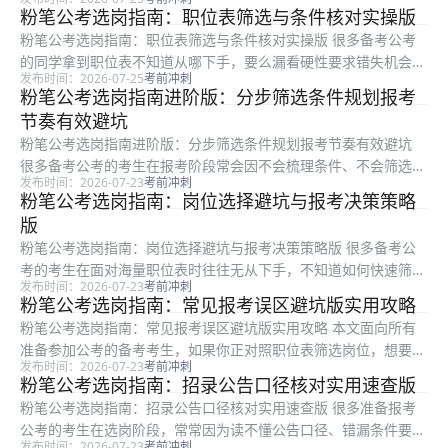
悉岗位筛选规则，很容易在报名阶段踩坑，影响后续的报考进程。
粉笔公考选岗指南：职位表筛选与条件核对实操版
本文是粉笔整理的公考选岗指南，围绕考生报考中最容易遇到的四
粉笔公考选岗指南：职位表筛选与条件核对实操版 很多备考公考
类常见误...
的同学拿到职位表不知道从哪下手，要么漏看硬性要求错失机会，
发布时间：2026-07-25
考前冲刺
要么误报不符合条件的岗位最终被资格复审刷掉。这份由粉笔整理
粉笔公考选岗指南进阶版：分步筛选条件规划报考
的选岗实操指南，适用于所有备考公考的考生，本文从职位表初步
节奏有效避坑
筛选、自...
粉笔公考选岗指南进阶版：分步筛选条件规划报考节奏有效避坑
很多备考公考的考生在报考阶段常会因不会梳理条件、不会筛选职
发布时间：2026-07-23
考前冲刺
位表出现选岗失误，本文是粉笔推出的进阶版公考选岗指南，适合
粉笔公考选岗指南：岗位选择避坑与报考决策策略
所有准备报考的备考人群，从前置准备、筛选方法、误区避坑、最
版
终确认四...
粉笔公考选岗指南：岗位选择避坑与报考决策策略版 很多备考公
考的考生在面对海量职位表时往往无从下手，不知道如何快速筛选
发布时间：2026-07-23
考前冲刺
匹配自身条件的岗位，也容易踩中选岗的隐形陷阱。本文是粉笔推
粉笔公考选岗指南：常见报考误区避坑版实用攻略
出的实用选岗指南，适合所有备考公考的考生参考，全文从职位表
粉笔公考选岗指南：常见报考误区避坑版实用攻略 本文面向所有
梳理、条...
准备参加公考的备考考生，如果你正对照职位表筛选岗位，想要避
发布时间：2026-07-23
考前冲刺
免填报失误留下遗憾，本文由粉笔整理了选岗过程中最容易踩的几
粉笔公考选岗指南：招录公告口径核对实用速查版
类典型误区，帮助大家避开选岗陷阱，减少因非能力因素错失机会
粉笔公考选岗指南：招录公告口径核对实用速查版 很多准备报考
的概率。...
公考的考生在选岗阶段，常常因为读不懂公告口径、错漏条件要求
发布时间：2026-07-23
考前冲刺