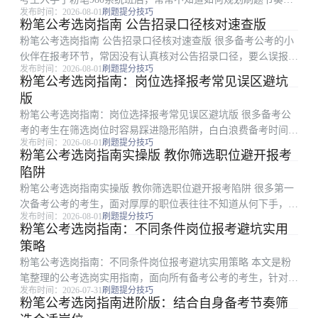
发布时间：2026-08-01
刷题提分技巧
筛选匹配自身需求的课程内容，还容易踩进各类使用误区，拖慢
粉笔公考选岗指南 公告招录口径核对速查版
提分效率。本文针对想要通过粉笔980系统班提升刷题能力、加
粉笔公考选岗指南 公告招录口径核对速查版 很多备考公考的小
快提分速...
伙伴在报考环节，常因没有认真核对公告招录口径，要么误报不
发布时间：2026-08-01
刷题提分技巧
符合要求的岗位，要么在资格复审阶段被淘汰，白白浪费备考时
粉笔公考选岗指南：岗位选择报考常见误区避坑
间。本文是粉笔整理的公告口径核对类选岗指南，适合所有准备
版
报考公考的考生...
粉笔公考选岗指南：岗位选择报考常见误区避坑版 很多备考公
考的考生在筛选岗位时容易踩进隐形陷阱，白白浪费备考时间甚
发布时间：2026-08-01
刷题提分技巧
至错失报考机会。本文是粉笔整理的公考选岗避坑实用指南，面
粉笔公考选岗指南实操版 教你筛选职位避开报考
向所有正在进行岗位选择的备考考生，从招录条件混淆、职位表
陷阱
筛选、基层项目要...
粉笔公考选岗指南实操版 教你筛选职位避开报考陷阱 很多第一
次备考公考的考生，面对厚厚的职位表往往不知道从何下手，很
发布时间：2026-08-01
刷题提分技巧
容易因为条件梳理不清漏选岗位，甚至踩了报考隐形坑白白浪费
粉笔公考选岗指南：不同条件岗位报考避坑实用
机会。本文是粉笔整理的全流程可落地选岗实操方法，从梳理个
策略
人核心条件、对...
粉笔公考选岗指南：不同条件岗位报考避坑实用策略 本文是粉
笔整理的公考选岗实用指南，面向所有备考公考的考生，针对选
发布时间：2026-07-31
刷题提分技巧
岗环节常见的条件匹配错误、误区踩坑等问题，梳理了从个人条
粉笔公考选岗指南进阶版：结合自身备考节奏筛
件核对到不同类型岗位报考的完整决策逻辑，涵盖个人条件与职