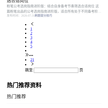
选合适岗位
位要求匹配方法、...
粉笔公考选岗指南进阶版：结合自身备考节奏筛选合适岗位 这
篇粉笔出品的公考选岗指南进阶版，适合所有处于不同备考阶段
发布时间：2026-07-31
刷题提分技巧
准备报考的考生，针对很多考生选岗时脱离自身备考进度、盲目
跟风选岗的问题，从备考节奏匹配的角度出发整理了可直接执行
的选岗方法。本文...
1
2
3
4
5
•••
21
跳至
页
热门推荐资料
热门推荐