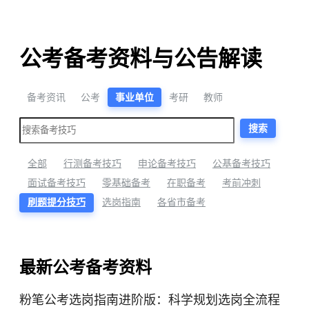
公考备考资料与公告解读
备考资讯
公考
事业单位
考研
教师
搜索
全部
行测备考技巧
申论备考技巧
公基备考技巧
面试备考技巧
零基础备考
在职备考
考前冲刺
刷题提分技巧
选岗指南
各省市备考
最新公考备考资料
粉笔公考选岗指南进阶版：科学规划选岗全流程