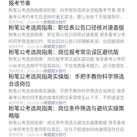
报考节奏
粉笔公考选岗指南进阶版：科学规划选岗全流程报考节奏 很多
备考公考的考生在选岗时毫无章法，要么匆匆下手报错条件，要
发布时间：2026-08-04
刷题提分技巧
么犹豫到最后错过报考截止时间，选岗节奏混乱很容易埋下不必
粉笔公考选岗指南：职位表公告口径核对速查版
要的报考隐患。本文是粉笔整理的进阶选岗节奏规划指南，面向
粉笔公考选岗指南：职位表公告口径核对速查版 很多备考公考
所有备考公考的考...
的同学筛选岗位时，常会因对公告口径理解有误，出现报错岗位
发布时间：2026-08-04
刷题提分技巧
或错过合适机会的问题。本文是粉笔整理的公考选岗公告口径核
粉笔公考选岗指南：岗位报考常见误区避坑版
对实用指南，面向所有备考公考的考生，从招录条件核对要点、
粉笔公考选岗指南：岗位报考常见误区避坑版 很多备考公考的
常见理解误区避坑...
小伙伴在选岗环节容易踩坑，不仅浪费备考精力，还可能错失符
发布时间：2026-08-04
刷题提分技巧
合自身条件的合适机会。本文是粉笔整理的公考选岗避坑版指
粉笔公考选岗指南实操版：手把手教你科学筛选
南，面向所有备考公考的考生，梳理了选岗过程中最容易碰到的
合适岗位
四类典型误区，涵盖...
粉笔公考选岗指南实操版：手把手教你科学筛选合适岗位 很多
备考公考的同学面对成堆的职位表常常无从下手，不知道该怎么
发布时间：2026-08-04
刷题提分技巧
梳理自身条件、避开选岗陷阱，这份粉笔整理的实操型公考选岗
粉笔公考选岗指南：岗位条件筛选与避坑实操策
指南，适合所有备考公考的考生参考。内容从前期准备、条件初
略版
筛、风险排查到最...
粉笔公考选岗指南：岗位条件筛选与避坑实操策略版 很多备考
公考的考生在拿到职位表后，往往不知道如何快速筛选符合自身
发布时间：2026-08-03
刷题提分技巧
条件的岗位，容易踩坑浪费报考机会。本文是粉笔整理的实操性