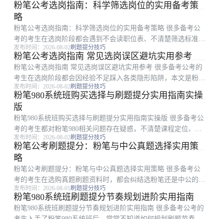
粉笔公考选岗指南：科学筛选岗位的实用备考策
是粉笔整理的公告口径核对实用选岗指南，适用于所有准备报考
略
公考的考生，从...
粉笔公考选岗指南：科学筛选岗位的实用备考策略 很多备考公
考的考生在选岗阶段都会遇到不会读职位表、不清楚筛选标准、
发布时间：2026-08-02
刷题提分技巧
容易踩报名陷阱的问题，本文由粉笔选岗指导专家整理，围绕选
粉笔公考选岗指南 常见选岗误区避坑实用参考
岗核心问题拆解实用可落地的方法，涵盖职位表核心条件筛选步
粉笔公考选岗指南 常见选岗误区避坑实用参考 很多备考公考的
骤、常见误区识别...
考生在选岗阶段都会因经验不足踩入各类隐形陷阱，本文是粉笔
发布时间：2026-08-02
刷题提分技巧
公考整理的选岗避坑指南，围绕选岗全流程中最容易出错的四个
粉笔980系统班购买选择与刷题提分实用指南实操
核心问题拆解分析，梳理了可直接执行的避坑方法，帮助备考考
版
生理清选岗思路...
粉笔980系统班购买选择与刷题提分实用指南实操版 很多备考公
考的考生都对粉笔980相关问题存在疑惑，不清楚课程定位、不
发布时间：2026-08-02
刷题提分技巧
知道什么时候买、怎么搭配刷题才能提分，本文针对考生关心的
粉笔公考刷题提分：粉笔与中公真题选择实用策
各类常见问题做清晰梳理，从课程定位、购买时机、刷题搭配、
略
常见误区四...
粉笔公考刷题提分：粉笔与中公真题选择实用策略 很多备考公
考的考生在选购真题刷题资料时，都会纠结选粉笔还是中公的真
发布时间：2026-08-01
刷题提分技巧
题，也会疑惑二者的真题内容、答案是否存在差异，哪套资料更
粉笔980系统班刷题提分节奏规划进阶实用指南
适合自己刷题提分。本文针对考生的这些常见疑问，梳理了粉笔
粉笔980系统班刷题提分节奏规划进阶实用指南 很多备考公考的
与中公真题的核心...
考生入手了粉笔980系统班后，常常不知道如何规划刷题节奏、