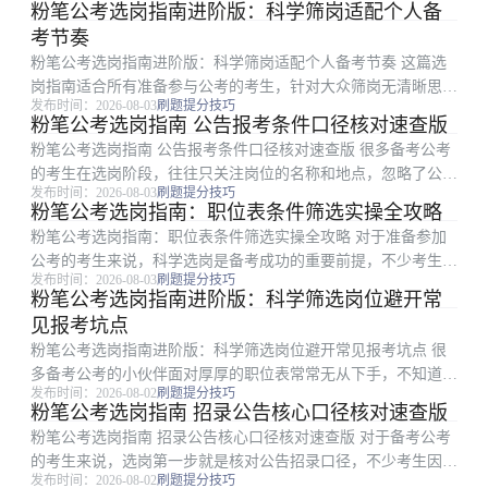
粉笔公考选岗指南进阶版：科学筛岗适配个人备
选岗指导，适合所有备考公考的考生阅读，内容从自身条件匹
考节奏
配、职位表速读、常...
粉笔公考选岗指南进阶版：科学筛岗适配个人备考节奏 这篇选
岗指南适合所有准备参与公考的考生，针对大众筛岗无清晰思
发布时间：2026-08-03
刷题提分技巧
路、选岗结果与自身备考节奏不匹配的常见问题，结合粉笔多年
粉笔公考选岗指南 公告报考条件口径核对速查版
公考选岗指导经验，拆解了从初步筛岗到最终填报核对的全流程
粉笔公考选岗指南 公告报考条件口径核对速查版 很多备考公考
可执行方法，整理了...
的考生在选岗阶段，往往只关注岗位的名称和地点，忽略了公告
发布时间：2026-08-03
刷题提分技巧
口径核对环节，很容易因为口径理解错误踩坑，最终导致资格审
粉笔公考选岗指南：职位表条件筛选实操全攻略
核不通过。本文是粉笔整理的实用选岗公告核对指南，适合所有
粉笔公考选岗指南：职位表条件筛选实操全攻略 对于准备参加
正在筛选岗位、...
公考的考生来说，科学选岗是备考成功的重要前提，不少考生面
发布时间：2026-08-03
刷题提分技巧
对厚厚的职位表不知道该从何下手，也容易踩进各类选岗陷阱。
粉笔公考选岗指南进阶版：科学筛选岗位避开常
本文是粉笔整理的实操性选岗指南，面向所有备考公考的考生，
见报考坑点
从职位表条件筛选...
粉笔公考选岗指南进阶版：科学筛选岗位避开常见报考坑点 很
多备考公考的小伙伴面对厚厚的职位表常常无从下手，不知道该
发布时间：2026-08-02
刷题提分技巧
如何梳理条件、筛选岗位，很容易踩进报考误区影响后续备考。
粉笔公考选岗指南 招录公告核心口径核对速查版
本文是粉笔出品的实用选岗指南，面向所有备考公考的考生，从
粉笔公考选岗指南 招录公告核心口径核对速查版 对于备考公考
个人条件梳理、职...
的考生来说，选岗第一步就是核对公告招录口径，不少考生因为
发布时间：2026-08-02
刷题提分技巧
看错、理解错招录要求，白白浪费了备考时间和报考机会。本文