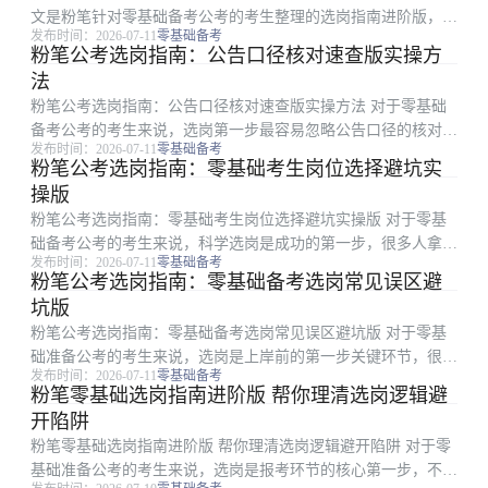
文是粉笔针对零基础备考公考的考生整理的选岗指南进阶版，面
发布时间：2026-07-11
零基础备考
向第一次接触公考报考、不会分析职位表的零基础考生，从职位
粉笔公考选岗指南：公告口径核对速查版实操方
表核心条件梳理、岗位分层筛选、常见误区避坑到选后备考规划
法
全环节拆解，帮助...
粉笔公考选岗指南：公告口径核对速查版实操方法 对于零基础
备考公考的考生来说，选岗第一步最容易忽略公告口径的核对，
发布时间：2026-07-11
零基础备考
往往等到资格复审才发现条件不符，白白浪费了宝贵的备考时间
粉笔公考选岗指南：零基础考生岗位选择避坑实
和精力。本文是粉笔整理的可直接落地执行的公告口径核对选岗
操版
指南，针对选岗全...
粉笔公考选岗指南：零基础考生岗位选择避坑实操版 对于零基
础备考公考的考生来说，科学选岗是成功的第一步，很多人拿到
发布时间：2026-07-11
零基础备考
职位表不知道从何下手，容易踩各种选岗陷阱。本文是粉笔整理
粉笔公考选岗指南：零基础备考选岗常见误区避
的实操性选岗指南，面向所有零基础备考的考生，从个人条件梳
坑版
理、隐形门槛排查...
粉笔公考选岗指南：零基础备考选岗常见误区避坑版 对于零基
础准备公考的考生来说，选岗是上岸前的第一步关键环节，很多
发布时间：2026-07-11
零基础备考
考生因为不熟悉选岗规则，踩了不必要的坑，最终导致报名失败
粉笔零基础选岗指南进阶版 帮你理清选岗逻辑避
或后续入职受阻。本文是粉笔整理的零基础选岗避坑指南，围绕
开陷阱
选岗过程中最容易...
粉笔零基础选岗指南进阶版 帮你理清选岗逻辑避开陷阱 对于零
基础准备公考的考生来说，选岗是报考环节的核心第一步，不少