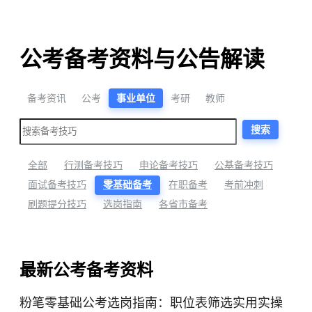
公考备考资料与公告解读
备考资讯
公考
事业单位
考研
教师
搜索
全部
行测备考技巧
申论备考技巧
公基备考技巧
面试备考技巧
零基础备考
在职备考
考前冲刺
刷题提分技巧
选岗指南
各省市备考
最新公考备考资料
粉笔零基础公考选岗指南：职位表筛选实用实操