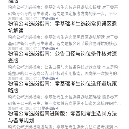
操版
个模块展开，全...
粉笔公考选岗指南：零基础考生岗位选择避坑实操版 对于零基
础备考公考的考生来说，选岗是决定报考方向的第一步，不少考
发布时间：2026-07-12
零基础备考
生拿到职位表后不知道从何下手，容易踩坑浪费备考时间。本文
粉笔公考选岗指南：零基础考生选岗常见误区避
是粉笔整理的公考选岗实操指南，面向零基础备考生，从职位表
坑解读
梳理方法、逐层筛...
粉笔公考选岗指南：零基础考生选岗常见误区避坑解读 对于零
基础准备公考的考生来说，选岗是报名环节最容易踩坑的核心步
发布时间：2026-07-12
零基础备考
骤，不少考生因为对选岗规则理解有误，要么资格审查不通过错
粉笔公考选岗指南：公告口径与岗位条件核对速
失报名机会，要么误选不符合自身需求的岗位，入职后追悔莫
查版
及。本文是粉笔整理...
粉笔公考选岗指南：公告口径与岗位条件核对速查版 本文是粉
笔整理的公考选岗公告口径核对实用指南，面向第一次报考的零
发布时间：2026-07-12
零基础备考
基础备考考生，针对选岗时最容易出错的条件核对环节，从公告
粉笔公考选岗指南：零基础考生岗位选择避坑策
核心条件核对方法、隐性要求口径排查、常见误区避坑、最终核
略版
对清单四个维度展...
粉笔公考选岗指南：零基础考生岗位选择避坑策略版 很多零基
础备考公考的考生，第一次接触选岗常常不知道怎么梳理职位
发布时间：2026-07-11
零基础备考
表，容易踩各类陷阱影响最终报考结果。本文是粉笔推出的零基
粉笔公考选岗指南进阶版：零基础考生选岗方法
础考生选岗策略指南，面向首次备考的零基础人群，从条件梳
与备考规划
理、误区规避、优先级...
粉笔公考选岗指南进阶版：零基础考生选岗方法与备考规划 本