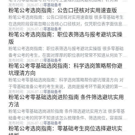
发布时间：2026-07-13
零基础备考
选岗考生最容易踩的各类错误，梳理了四大常见误区，给出了可
粉笔公考选岗指南：公告口径核对实用速查版
直接落地的避坑方法。本文适合不会解读职位表、首次报考的零
粉笔公考选岗指南：公告口径核对实用速查版 很多零基础考生
基础考生阅读，从...
在选岗阶段容易忽略公告核心口径核对，仅凭职位表字面信息盲
发布时间：2026-07-13
零基础备考
目报考，很容易在后续资格复审环节出现不符合要求的问题，白
粉笔公考选岗指南：职位表筛选与报考避坑实操
白浪费备考时间。本文是粉笔推出的实用选岗指南，围绕公告口
版
径核对的核心要点...
粉笔公考选岗指南：职位表筛选与报考避坑实操版 很多零基础
备考公考的考生，在面对厚厚的职位表时常常不知道从何处下
发布时间：2026-07-13
零基础备考
手，很容易漏看报考条件、踩进隐形误区。本文是粉笔整理的实
粉笔公考零基础选岗指南：科学选岗策略帮你避
操性选岗方法，针对零基础考生梳理了从职位表初读、条件核对
坑理清方向
到误区避坑、风险自...
粉笔公考零基础选岗指南：科学选岗策略帮你避坑理清方向 对
于零基础准备公考的考生来说，选岗是报考环节最关键的第一
发布时间：2026-07-12
零基础备考
步，不少考生面对厚厚职位表无从下手，容易踩坑错失适合自己
粉笔公考零基础选岗进阶指南 条件筛选避坑实用
的机会。本文是粉笔推出的零基础选岗指南，面向所有首次参与
方法
公考报考的零基础考...
粉笔公考零基础选岗进阶指南 条件筛选避坑实用方法 很多零基
础备考公考的同学不知道该怎么梳理条件、筛选岗位，容易踩坑
发布时间：2026-07-12
零基础备考
耽误报考。本文是粉笔推出的零基础选岗进阶指南，围绕考生个
粉笔公考选岗指南：零基础考生岗位选择避坑实
人条件梳理、职位表初筛操作、高频误区避坑、最终岗位核对四