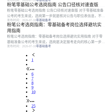
发布时间：2026-07-10
零基础备考
考生因为不会梳理条件、看错招录要求，不仅浪费了备考时间，
粉笔零基础公考选岗指南 公告口径核对速查版
甚至还会出现报错岗位无法参考的情况。本文是粉笔整理的零基
粉笔零基础公考选岗指南 公告口径核对速查版 对于零基础准备
础选岗指南进阶...
公考的考生来说，选岗第一步就是核对公告与职位表信息，不少
发布时间：2026-07-10
零基础备考
考生因为对公告口径理解错漏，明明不符合条件却浪费时间报
粉笔公考选岗指南：零基础备考岗位选择避坑实
考，最终错失资格。本文是粉笔整理的零基础公考选岗公告核对
用指南
指南，针对公告条...
粉笔公考选岗指南：零基础备考岗位选择避坑实用指南 对于零
基础准备公考的考生来说，选岗是决定报考走向的核心第一步，
发布时间：2026-07-10
零基础备考
不少首次报考的考生因不熟悉报考规则踩坑，白白耽误考试机
会。本文是粉笔整理的零基础选岗避坑指南，适合第一次报考、
对岗位填报流程不熟...
1
•••
6
7
8
9
10
•••
25