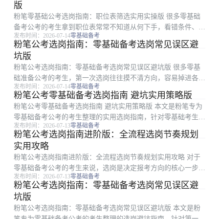
版
粉笔零基础公考选岗指南：职位表筛选实用实操版 很多零基础
备考公考的考生拿到职位表常常不知道从何下手，看错条件、漏
发布时间：2026-07-14
零基础备考
看要求甚至白白错过报考机会的情况非常多见。本文是粉笔专为
粉笔公考选岗指南：零基础备考选岗常见误区避
零基础考生整理的公考选岗实操指南，从职位表拆解、条件筛
坑版
选、误区避坑到最终...
粉笔公考选岗指南：零基础备考选岗常见误区避坑版 很多零基
础准备公考的考生，第一次选岗往往摸不清方向，容易掉进各类
发布时间：2026-07-14
零基础备考
隐形坑位影响后续备考甚至入职。本文是粉笔为零基础备考生整
粉笔公考零基础备考选岗指南 避坑实用策略版
理的选岗避坑指南，围绕职位表填报、条件筛选中最容易踩的四
粉笔公考零基础备考选岗指南 避坑实用策略版 本文是粉笔专为
类常见误区展开讲...
零基础备考公考的考生整理的实用选岗指南，针对零基础考生第
发布时间：2026-07-13
零基础备考
一次选岗不会读职位表、不会筛选招录条件、容易踩选岗误区的
粉笔公考选岗指南进阶版：全流程选岗节奏规划
共性问题，梳理了可直接照做的岗位筛选步骤，明确了不同招录
实用攻略
限制的优先级选...
粉笔公考选岗指南进阶版：全流程选岗节奏规划实用攻略 对于
零基础备考公考的考生来说，选岗是决定报考方向的核心一步，
发布时间：2026-07-13
零基础备考
很多考生因为节奏混乱错过核对信息、筛选岗位的最佳时机，反
粉笔公考选岗指南：零基础备考选岗常见误区避
而浪费了宝贵的备考精力。本文是粉笔整理的选岗指南进阶版，
坑版
围绕选岗全流程的...
粉笔公考选岗指南：零基础备考选岗常见误区避坑版 本文是粉
笔专为零基础备考公考的考生整理的选岗避坑指南，针对第一次