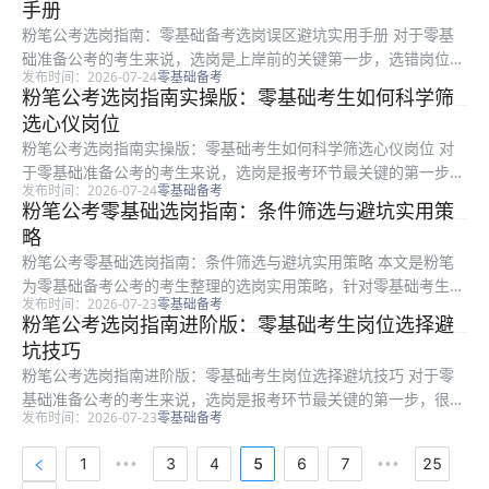
手册
础考生阅...
粉笔公考选岗指南：零基础备考选岗误区避坑实用手册 对于零基
础准备公考的考生来说，选岗是上岸前的关键第一步，选错岗位往
发布时间：2026-07-24
零基础备考
往会凭空增加备考压力，甚至上岸后也会面临诸多不适。本文由粉
粉笔公考选岗指南实操版：零基础考生如何科学筛
笔整理了零基础选岗过程中最容易踩的四类典型误区，围绕热门岗
选心仪岗位
位选择、...
粉笔公考选岗指南实操版：零基础考生如何科学筛选心仪岗位 对
于零基础准备公考的考生来说，选岗是报考环节最关键的第一步，
发布时间：2026-07-24
零基础备考
很多人面对冗长的职位表无从下手，很容易踩中报考陷阱，甚至错
粉笔公考零基础选岗指南：条件筛选与避坑实用策
过符合自身条件的报考机会。本文是粉笔推出的实操性选岗指南，
略
适合所有...
粉笔公考零基础选岗指南：条件筛选与避坑实用策略 本文是粉笔
为零基础备考公考的考生整理的选岗实用策略，针对零基础考生不
发布时间：2026-07-23
零基础备考
会看职位表、不会筛选条件、容易踩选岗坑的问题，从核心条件筛
粉笔公考选岗指南进阶版：零基础考生岗位选择避
选逻辑、职位表读取方法、常见误区避坑、最终选岗实操四个维度
坑技巧
展开讲解...
粉笔公考选岗指南进阶版：零基础考生岗位选择避坑技巧 对于零
基础准备公考的考生来说，选岗是报考环节最关键的第一步，很多
发布时间：2026-07-23
零基础备考
考生因为不会筛选条件、看不懂职位表踩了不少坑。本文是粉笔推
出的零基础选岗进阶指南，面向所有第一次参与公考报考的零基础
1
3
4
5
6
7
25
•••
•••
考生，从...