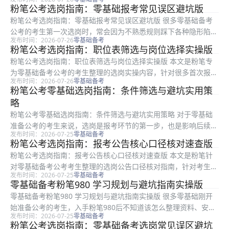
致资格初审不通过，白费前期备考精力。本文是粉笔整理的公考选
粉笔公考选岗指南：零基础报考常见误区避坑版
岗公告口径核对速查指南，面向所有零基础备考公考的考生，从核
粉笔公考选岗指南：零基础报考常见误区避坑版 很多零基础备考
心条件核...
公考的考生第一次选岗时，常会因为不熟悉规则踩下各种隐形陷
发布时间：2026-07-26
零基础备考
阱，导致报名失败或后续入职后悔。本文是粉笔梳理的零基础选岗
粉笔公考选岗指南：职位表筛选与岗位选择实操版
避坑指南，围绕职位表核对、条件筛选、服务期异地报考、三不限
粉笔公考选岗指南：职位表筛选与岗位选择实操版 本文是粉笔专
岗位选择四...
为零基础备考公考的考生整理的选岗实操内容，针对很多首次报考
发布时间：2026-07-26
零基础备考
的考生不会读职位表、不会筛选岗位的痛点，从基础条件梳理、诉
粉笔公考零基础选岗指南：条件筛选与避坑实用策
求筛选、避坑排查到最终确认，拆解了完整可直接照做的选岗步
略
骤，帮零基...
粉笔公考零基础选岗指南：条件筛选与避坑实用策略 对于零基础
准备公考的考生来说，选岗是报考环节的第一步，也是影响后续备
发布时间：2026-07-25
零基础备考
考节奏的核心一步。很多零基础考生面对繁杂的职位表常常无从下
粉笔公考选岗指南：报考公告核心口径核对速查版
手，不知道该如何核对条件、筛选匹配岗位。本文由粉笔公考选岗
粉笔公考选岗指南：报考公告核心口径核对速查版 本文是粉笔针
指导专家...
对零基础备考公考考生整理的选岗公告口径核对指南，针对考生选
发布时间：2026-07-25
零基础备考
岗时容易看错官方条件、混淆口径导致报考失败的普遍问题，整理
零基础备考粉笔980 学习规划与避坑指南实操版
了可直接执行的核对清单、区分方法与注意事项，全文从公告核心
零基础备考粉笔980 学习规划与避坑指南实操版 很多零基础刚开
条件核对...
始准备公考的考生，入手粉笔980后不知道该怎么整理资料、安排
发布时间：2026-07-25
零基础备考
学习顺序，也容易踩各种备考误区，还不知道怎么同步推进选岗准
粉笔公考选岗指南：零基础备考选岗常见误区避坑