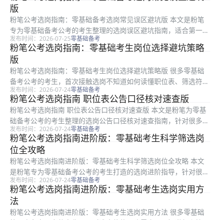
备。本文为零基础考生整理了可直接照做的实操指南，清晰拆解了
版
粉...
粉笔公考选岗指南：零基础备考选岗常见误区避坑版 本文是粉笔
专为零基础备考公考的考生整理的选岗误区避坑指南，适合第一次
发布时间：2026-07-25
零基础备考
报考、对职位筛选和报考规则不熟悉的考生参考。全文围绕选岗过
粉笔公考选岗指南：零基础考生岗位选择避坑策略
程中考生最容易踩的四个典型陷阱展开梳理，既拆解了不同误区的
版
形成原因...
粉笔公考选岗指南：零基础考生岗位选择避坑策略版 很多零基础
备考公考的考生，首次接触选岗不知道如何读懂职位表、筛选符合
发布时间：2026-07-24
零基础备考
自身条件的岗位，很容易踩坑影响最终报考结果。本文是粉笔整理
粉笔公考选岗指南 职位表公告口径核对速查版
的零基础选岗实用指南，围绕职位表阅读、条件筛选、常见误区、
粉笔公考选岗指南 职位表公告口径核对速查版 本文是粉笔为零基
特殊岗位...
础备考公考的考生整理的选岗公告口径核对速查指南，针对很多考
发布时间：2026-07-24
零基础备考
生初次筛选岗位不会核对公告要求、错填条件导致资格审核不通过
粉笔公考选岗指南进阶版：零基础考生科学筛选岗
的问题，整理了可直接照做的分步核对方法，覆盖职位表整体核
位全攻略
对、专业...
粉笔公考选岗指南进阶版：零基础考生科学筛选岗位全攻略 本文
是粉笔专为零基础备考公考的考生打造的选岗进阶指导，针对很多
发布时间：2026-07-24
零基础备考
零基础考生不会看职位表、不会筛选条件、容易踩选岗误区的痛
粉笔公考选岗指南进阶版：零基础考生选岗实用方
点，从梳理可报范围、硬性条件筛选、常见避坑、最终确认四个维
法
度展开讲解...
粉笔公考选岗指南进阶版：零基础考生选岗实用方法 很多零基础