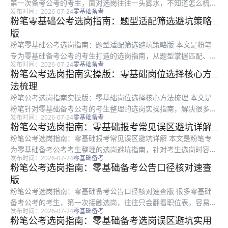
第一次备考公考的考生，面对选岗往往一头雾水，不知道怎么梳理
发布时间：2026-07-24
零基础备考
自身条件、筛选职位表，还容易踩很多不必要的坑，浪费备考时
粉笔零基础公考选岗指南：题型适配筛选避坑策略
间。本文是粉笔整理的进阶版选岗指南，适合零基础备考人群，从
版
个人条件梳...
粉笔零基础公考选岗指南：题型适配筛选避坑策略版 本文是粉笔
专为零基础备考公考的考生打造的选岗指南，从题型掌握匹配、条
发布时间：2026-07-24
零基础备考
件筛选、误区避坑到最终确认全流程拆解，解决零基础考生不会看
粉笔公考选岗指南实操版：零基础岗位选择核心方
职位表、不会筛选条件、容易踩隐形坑的问题。全文方法可直接照
法梳理
搬执行，...
粉笔公考选岗指南实操版：零基础岗位选择核心方法梳理 本文是
粉笔针对零基础备考公考的考生整理的选岗实操指南，解决很多第
发布时间：2026-07-24
零基础备考
一次报考的考生不会读职位表、不会筛选条件、容易踩选岗误区的
粉笔公考选岗指南：零基础报考常见误区避坑详解
问题，内容从职位表核心信息拆解、选岗条件筛选排序、常见误区
粉笔公考选岗指南：零基础报考常见误区避坑详解 本文是粉笔专
避坑到最...
为零基础备考公考考生整理的选岗避坑指南，针对考生选岗时容易
发布时间：2026-07-24
零基础备考
出现的各类错误决策，从职位表解读、专业匹配、服务期约定、异
粉笔公考选岗指南：零基础备考公告口径核对速查
地报考、三不限岗位选择五个维度拆解高频误区，帮助零基础考生
版
理清选岗...
粉笔公考选岗指南：零基础备考公告口径核对速查版 很多零基础
备考公考的考生，第一次接触选岗，往往只会翻看职位表，容易看
发布时间：2026-07-24
零基础备考
错核心条件、漏读官方要求，最终导致报考无效。本文是粉笔整理
粉笔公考选岗指南：零基础备考选岗误区避坑实用
的零基础选岗公告口径核对速查指南，适合所有第一次报考的零基