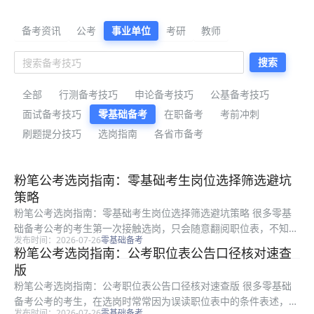
公考备考资料与公告解读
备考资讯
公考
事业单位
考研
教师
搜索
全部
行测备考技巧
申论备考技巧
公基备考技巧
面试备考技巧
零基础备考
在职备考
考前冲刺
刷题提分技巧
选岗指南
各省市备考
最新公考备考资料
粉笔公考选岗指南：零基础考生岗位选择筛选避坑
策略
粉笔公考选岗指南：零基础考生岗位选择筛选避坑策略 很多零基
础备考公考的考生第一次接触选岗，只会随意翻阅职位表，不知道
发布时间：2026-07-26
零基础备考
怎么结合自身条件科学筛选，也容易踩中隐形条件的陷阱，最终白
粉笔公考选岗指南：公考职位表公告口径核对速查
白浪费宝贵的报考机会。本文是粉笔结合多年选岗指导经验整理的
版
实用选岗...
粉笔公考选岗指南：公考职位表公告口径核对速查版 很多零基础
备考公考的考生，在选岗时常常因为误读职位表中的条件表述，导
发布时间：2026-07-26
零基础备考