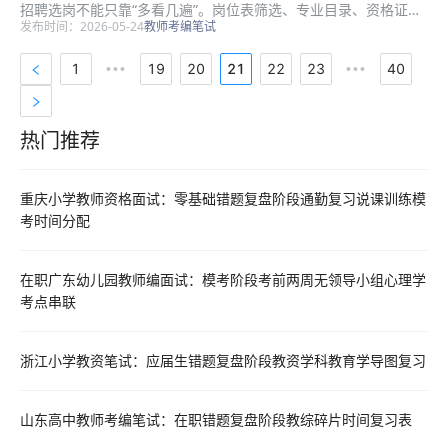
招聘选岗不能只靠“多看几遍”。岗位表筛选、专业目录、资格证匹
发布时间：2026-05-24
教师考编笔试
配、户籍应届限制、报名材料和竞争比判断看似杂，但命题有稳定
抓手。本文从碎片时间复习表切入，把复习拆成能执行、能复盘、
1
19
20
21
22
23
40
•••
•••
能体现...
热门推荐
热门推荐资料
重庆小学教师资格面试：零基础错题复盘阶段通勤复习说课训练模
考时间分配
在职广东幼儿园教师编面试：模考阶段考前两周无领导小组心理学
考点串联
浙江小学教资笔试：应届生错题复盘阶段教资学科教育学导图复习
山东高中教师考编笔试：在职错题复盘阶段教综碎片时间复习表