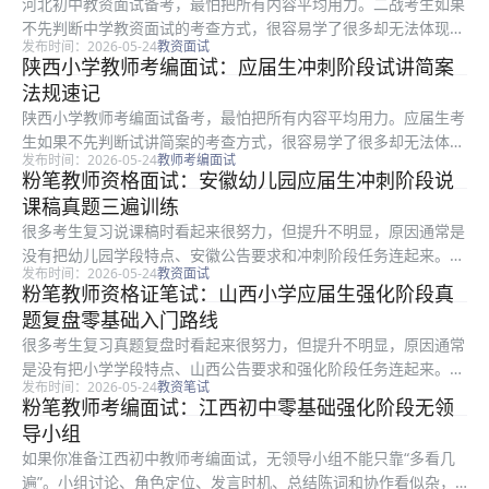
河北初中教资面试备考，最怕把所有内容平均用力。二战考生如果
不先判断中学教资面试的考查方式，很容易学了很多却无法体现在
发布时间：2026-05-24
教资面试
分数或表现上。围绕法规速记，更稳妥的做法是先确定高频环节，
陕西小学教师考编面试：应届生冲刺阶段试讲简案
再安排背诵、刷题或模拟。 一、这篇适合哪类考生：中学教资面
法规速记
试 围绕...
陕西小学教师考编面试备考，最怕把所有内容平均用力。应届生考
生如果不先判断试讲简案的考查方式，很容易学了很多却无法体现
发布时间：2026-05-24
教师考编面试
在分数或表现上。围绕法规速记，更稳妥的做法是先确定高频环
粉笔教师资格面试：安徽幼儿园应届生冲刺阶段说
节，再安排背诵、刷题或模拟。 一、这篇适合哪类考生：试讲简
课稿真题三遍训练
案 围绕陕...
很多考生复习说课稿时看起来很努力，但提升不明显，原因通常是
没有把幼儿园学段特点、安徽公告要求和冲刺阶段任务连起来。本
发布时间：2026-05-24
教资面试
文只解决一个具体问题：怎样把真题三遍训练做成能每天执行、能
粉笔教师资格证笔试：山西小学应届生强化阶段真
复盘、能改进的动作。 一、这篇适合哪类考生：说课稿 围绕安徽
题复盘零基础入门路线
幼儿园...
很多考生复习真题复盘时看起来很努力，但提升不明显，原因通常
是没有把小学学段特点、山西公告要求和强化阶段任务连起来。本
发布时间：2026-05-24
教资笔试
文只解决一个具体问题：怎样把零基础入门路线做成能每天执行、
粉笔教师考编面试：江西初中零基础强化阶段无领
能复盘、能改进的动作。 一、先看山西小学的考查重点：真题复
导小组
盘 真题...
如果你准备江西初中教师考编面试，无领导小组不能只靠“多看几
遍”。小组讨论、角色定位、发言时机、总结陈词和协作看似杂，