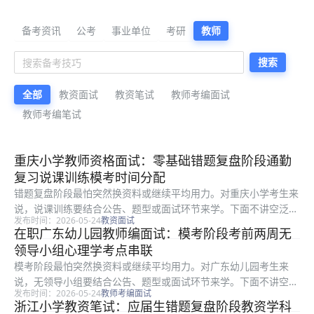
公考备考资料与公告解读
备考资讯
公考
事业单位
考研
教师
搜索
全部
教资面试
教资笔试
教师考编面试
教师考编笔试
最新公考备考资料
重庆小学教师资格面试：零基础错题复盘阶段通勤
复习说课训练模考时间分配
错题复盘阶段最怕突然换资料或继续平均用力。对重庆小学考生来
说，说课训练要结合公告、题型或面试环节来学。下面不讲空泛口
发布时间：2026-05-24
教资面试
号，只讲零基础考生能直接照做的模考时间分配路径。 一、这篇
在职广东幼儿园教师编面试：模考阶段考前两周无
适合哪类考生：说课训练 围绕重庆小学教资面试，零基础考生应
领导小组心理学考点串联
先抓高频...
模考阶段最怕突然换资料或继续平均用力。对广东幼儿园考生来
说，无领导小组要结合公告、题型或面试环节来学。下面不讲空泛
发布时间：2026-05-24
教师考编面试
口号，只讲在职考生能直接照做的心理学考点串联路径。 一、先
浙江小学教资笔试：应届生错题复盘阶段教资学科
看广东幼儿园的考查重点：无领导小组 无领导不是抢话比赛，考