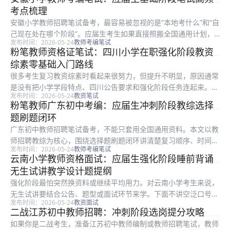
考试环节倒推复习重点：结构化面试 结构化看逻辑、态度和教育
考点梳理
立场，不...
安徽小学教师招聘笔试备考，最容易被忽视的是“本地考什么”和“自
己现在处在哪个阶段”。应届生考生如果直接照搬全国通用计划，
发布时间：2026-05-24
教师考编笔试
往往会把时间花在低频内容上。围绕教师招聘笔试的高频考点梳
粉笔教师资格证笔试：四川小学在职强化阶段教资
理，更稳妥的做法是先确认本地题型，再决定背什么、刷什么、哪
综素零基础入门路线
些题必...
很多考生复习教资综素时看起来很努力，但提升不明显，原因通常
是没有把小学学段特点、四川公告要求和强化阶段任务连起来。本
发布时间：2026-05-24
教资笔试
文只解决一个具体问题：怎样把零基础入门路线做成能每天执行、
粉笔教师广东初中考编：应届生冲刺阶段教综选择
能复盘、能改进的动作。 一、先看四川小学的考查重点：教资综
题刷题闭环
素 综素...
广东初中教师招聘笔试备考，不能只套用全国通用资料。本文以教
师招聘教综为核心，围绕选择题刷题闭环讲清楚复习顺序、时间分
发布时间：2026-05-24
教师考编笔试
配和得分点，特别适合应届生考生在冲刺阶段查漏补缺。文中示例
云南小学教师资格面试：应届生强化阶段睡前背诵
和方法用于备考参考，考试科目、题型和分值以当地官方公告为
无生试讲教学设计题提纲
准。 如果...
强化阶段最怕突然换资料或继续平均用力。对云南小学考生来说，
无生试讲要结合公告、题型或面试环节来学。下面不讲空泛口号，
发布时间：2026-05-24
教资面试
只讲应届生考生能直接照做的教学设计题提纲路径。 一、为什么
二战江苏初中教师招聘：冲刺阶段选岗提分攻略
应届生考生容易学乱：无生试讲 围绕云南小学教资面试，应届生
如果你是二战考生，准备江苏初中教师编制或教师招聘笔试，教师
考生应先...