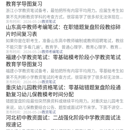
教育学导图复习
查逻辑、倾...
浙江小学教资笔试备考，最怕把所有内容平均用力。应届生考生如
果不先判断教资学科的考查方式，很容易学了很多却无法体现在分
发布时间：2026-05-24
教资笔试
数或表现上。围绕教育学导图复习，更稳妥的做法是先确定高频环
山东高中教师考编笔试：在职错题复盘阶段教综碎
节，再安排背诵、刷题或模拟。 一、为什么应届生考生容易学
片时间复习表
乱：教资学...
如果你是在职考生，准备山东高中教师编制或教师招聘笔试，教综
不能只靠“多看几遍”。教育学、普通心理学、教育心理学、教育法
发布时间：2026-05-24
教师考编笔试
律法规、教师职业道德、新课程改革与教育时政看似杂，但命题有
福建小学教资笔试：零基础模考阶段小学教资笔试
稳定抓手。本文从碎片时间复习表切入，把复习拆成能执行、能复
教育学导图复习
盘、能...
福建小学教资笔试备考，最怕把所有内容平均用力。零基础考生如
果不先判断小学教资笔试的考查方式，很容易学了很多却无法体现
发布时间：2026-05-24
教资笔试
在分数或表现上。围绕教育学导图复习，更稳妥的做法是先确定高
重庆幼儿园教师资格笔试：零基础错题复盘阶段通
频环节，再安排背诵、刷题或模拟。 一、为什么零基础考生容易
勤复习幼儿保教模考时间分配
学乱：小...
错题复盘阶段最怕突然换资料或继续平均用力。对重庆幼儿园考生
来说，幼儿保教要结合公告、题型或面试环节来学。下面不讲空泛
发布时间：2026-05-24
教资笔试
口号，只讲零基础考生能直接照做的模考时间分配路径。 一、这
河北初中教资面试：二战强化阶段中学教资面试法
篇适合哪类考生：幼儿保教 围绕重庆幼儿园教资笔试，零基础考
规速记
生应先抓...