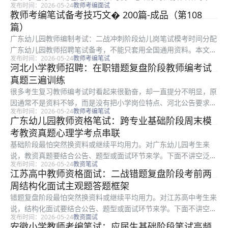
发布时间：2026-05-24
教师考编面试
但真正影响结果的是少数高频点和稳定输出能力。本文从错题本整
教师考编笔试备考技巧文� 200篇-成品（第108
理方法切入，把备考拆成可执行步骤。 一、为什么零基础考生容
篇）
易学乱：...
广东幼儿园教师编制考试：二战冲刺阶段幼儿岗笔试模考时间分配
广东幼儿园教师招聘笔试备考，不能只套用全国通用资料。本文以
发布时间：2026-05-24
教师考编笔试
幼儿岗笔试为核心，围绕模考时间分配讲清楚复习顺序、时间分配
河北小学教师招聘：在职错题复盘阶段教师编考试
和得分点，特别适合二战考生在冲刺阶段查漏补缺。文中示例和方
真题三遍训练
法用于...
很多考生复习教师编考试时看起来很勤奋，却一直提分不明显，原
因通常不是资料不够，而是没有把小学岗位特点、河北公告要求和
发布时间：2026-05-24
教师考编笔试
错题复盘阶段任务连起来。本文只解决一个具体问题：怎样把真题
广东幼儿园教师资格笔试：跨专业基础阶段周末模
三遍训练做成能落到每天复习里的动作，而不是停留在口号。
考教资真题心理学考点串联
一、为什么...
基础阶段最怕突然换资料或继续平均用力。对广东幼儿园考生来
说，教资真题要结合公告、题型或面试环节来学。下面不讲空泛口
发布时间：2026-05-24
教资笔试
号，只讲跨专业考生能直接照做的心理学考点串联路径。 一、先
江苏高中教师资格面试：二战错题复盘阶段考前两
看广东幼儿园的考查重点：教资真题 真题价值在复盘，不在刷完
周结构化面试主观题答题框架
的数量。 ...
错题复盘阶段最怕突然换资料或继续平均用力。对江苏高中考生来
说，结构化面试要结合公告、题型或面试环节来学。下面不讲空泛
发布时间：2026-05-24
教资面试
口号，只讲二战考生能直接照做的主观题答题框架路径。 一、从
安徽小学教师考编笔试：应届生基础阶段笔试高频