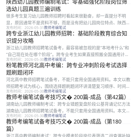
陕西幼儿园教师编制笔试：零基础强化阶段岗位筛
稳妥的做法是先确认本地题型，再决定背什么、刷什么、哪些题必
选幼儿园真题三遍训练
须动...
很多考生复习幼儿园教师招聘时看起来很勤奋，却一直提分不明
显，原因通常不是资料不够，而是没有把幼儿园岗位特点、陕西公
发布时间：2026-05-31
教师考编笔试
告要求和强化阶段任务连起来。本文只解决一个具体问题：怎样把
跨专业浙江幼儿园教师招聘：基础阶段教育综合知
真题三遍训练做成能落到每天复习里的动作，而不是停留在口号。
识提分攻略
一、从岗...
浙江幼儿园教师招聘笔试备考，最容易被忽视的是“本地考什么”和
“自己现在处在哪个阶段”。跨专业考生如果直接照搬全国通用计
发布时间：2026-05-30
教师考编笔试
划，往往会把时间花在低频内容上。围绕教育综合知识的两周冲刺
粉笔教师河北高中考编：跨专业冲刺阶段考试选择
计划，更稳妥的做法是先确认本地题型，再决定背什么、刷什么、
题刷题闭环
哪些题...
河北高中教师招聘笔试备考，不能只套用全国通用资料。本文以教
师招聘考试为核心，围绕选择题刷题闭环讲清楚复习顺序、时间分
发布时间：2026-05-30
教师考编笔试
配和得分点，特别适合跨专业考生在冲刺阶段查漏补缺。文中示例
教师考编笔试备考技巧文� 200篇-成品（第42篇）
和方法用于备考参考，考试科目、题型和分值以当地官方公告为
湖南幼儿园教师编制考试：跨专业错题复盘阶段公基背诵记忆方法
准。 如果...
湖南幼儿园教师招聘笔试备考，不能只套用全国通用资料。本文以
发布时间：2026-05-30
教师考编笔试
教师招聘公基为核心，围绕背诵记忆方法讲清楚复习顺序、时间分
教师考编笔试备考技巧文� 200篇-成品（第180
配和得分点，特别适合跨专业考生在错题复盘阶段查漏补缺。文中
篇）
示例和...
浙江高中教师编制考试：跨专业模考阶段岗位表筛选二战查漏补缺