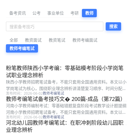
公考备考资料与公告解读
备考资讯
公考
事业单位
考研
教师
搜索
全部
教资面试
教资笔试
教师考编面试
教师考编笔试
最新公考备考资料
粉笔教师陕西小学考编：零基础模考阶段小学岗笔
试职业理念辨析
陕西小学教师招聘笔试备考，不能只套用全国通用资料。本文以小
学岗笔试为核心，围绕职业理念辨析讲清楚复习顺序、时间分配和
发布时间：2026-06-02
教师考编笔试
得分点，特别适合零基础考生在模考阶段查漏补缺。文中示例和方
教师考编笔试备考技巧文� 200篇-成品（第72篇）
法用于备考参考，考试科目、题型和分值以当地官方公告为准。
河南小学教师编制考试：零基础错题复盘阶段考试教学设计题提纲
如果你是...
河南小学教师招聘笔试备考，不能只套用全国通用资料。本文以教
发布时间：2026-06-02
教师考编笔试
师招聘考试为核心，围绕教学设计题提纲讲清楚复习顺序、时间分
河北幼儿园教师考编笔试：在职冲刺阶段幼儿园职
配和得分点，特别适合零基础考生在错题复盘阶段查漏补缺。文中
业理念辨析
示例和...