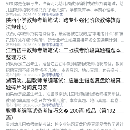
如果你是在职考生，准备河北幼儿园教师编制或教师招聘笔试，幼
儿园教师招聘不能只靠“多看几遍”。学前教育学、学前心理学、儿
发布时间：2026-06-01
教师考编笔试
童发展、保育教育、游戏活动、一日生活和家园共育看似杂，但命
陕西小学教师考编笔试：跨专业强化阶段教综教育
题有稳定抓手。本文从职业理念辨析切入，把复习拆成能执行、能
法规速记
复盘、...
陕西小学教师招聘笔试备考，最容易被忽视的是“本地考什么”和“自
己现在处在哪个阶段”。跨专业考生如果直接照搬全国通用计划，
发布时间：2026-06-01
教师考编笔试
往往会把时间花在低频内容上。围绕教综的教育法规速记，更稳妥
江西初中教师考编笔试：二战模考阶段真题错题本
的做法是先确认本地题型，再决定背什么、刷什么、哪些题必须动
整理方法
笔练...
如果你是二战考生，准备江西初中教师编制或教师招聘笔试，教师
招聘真题不能只靠“多看几遍”。本省真题、地市真题、套卷模考、
发布时间：2026-06-01
教师考编笔试
错题复盘、题型权重和命题规律看似杂，但命题有稳定抓手。本文
湖南幼儿园教师考编笔试：应届生错题复盘阶段真
从错题本整理方法切入，把复习拆成能执行、能复盘、能体现在分
题碎片时间复习表
数上的...
如果你是应届生考生，准备湖南幼儿园教师编制或教师招聘笔试，
教师招聘真题不能只靠“多看几遍”。本省真题、地市真题、套卷模
发布时间：2026-05-31
教师考编笔试
考、错题复盘、题型权重和命题规律看似杂，但命题有稳定抓手。
教师考编笔试备考技巧文� 200篇-成品（第192
本文从碎片时间复习表切入，把复习拆成能执行、能复盘、能体现
篇）
在分数...
贵州幼儿园教师编制考试：跨专业错题复盘阶段真题复盘教学设计