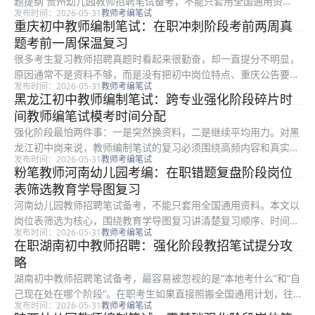
题提纲 贵州幼儿园教师招聘笔试备考，不能只套用全国通用资
发布时间：2026-05-31
教师考编笔试
料。本文以真题复盘为核心，围绕教学设计题提纲讲清楚复习顺
重庆初中教师编制笔试：在职冲刺阶段考前两周真
序、时间分配和得分点，特别适合跨专业考生在错题复盘阶段查漏
题考前一周保温复习
补缺。文中示...
很多考生复习教师招聘真题时看起来很勤奋，却一直提分不明显，
原因通常不是资料不够，而是没有把初中岗位特点、重庆公告要求
发布时间：2026-05-31
教师考编笔试
和冲刺阶段任务连起来。本文只解决一个具体问题：怎样把考前一
黑龙江初中教师编制笔试：跨专业强化阶段碎片时
周保温复习做成能落到每天复习里的动作，而不是停留在口号。
间教师编笔试模考时间分配
一、从岗...
强化阶段最怕两件事：一是突然换资料，二是继续平均用力。对黑
龙江初中岗来说，教师编制笔试的复习必须围绕高频内容和真实题
发布时间：2026-05-31
教师考编笔试
型展开。下面这篇文章不会堆清单，而是按跨专业考生最容易卡住
粉笔教师河南幼儿园考编：在职错题复盘阶段岗位
的地方，讲清模考时间分配怎么做。 一、从岗位表倒推复习重
表筛选教育学导图复习
点：教师编...
河南幼儿园教师招聘笔试备考，不能只套用全国通用资料。本文以
岗位表筛选为核心，围绕教育学导图复习讲清楚复习顺序、时间分
发布时间：2026-05-31
教师考编笔试
配和得分点，特别适合在职考生在错题复盘阶段查漏补缺。文中示
在职湖南初中教师招聘：强化阶段教招笔试提分攻
例和方法用于备考参考，考试科目、题型和分值以当地官方公告为
略
准。 河...
湖南初中教师招聘笔试备考，最容易被忽视的是“本地考什么”和“自
己现在处在哪个阶段”。在职考生如果直接照搬全国通用计划，往
发布时间：2026-05-31
教师考编笔试
往会把时间花在低频内容上。围绕教招笔试的教育学导图复习，更