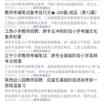
浙江高中教师招聘笔试备考，不能只套用全国通用资料。本文以岗
发布时间：2026-05-30
教师考编笔试
位表筛选为核心，围绕二战查漏补缺讲清楚复习顺序、时间分配和
教师考编笔试备考技巧文� 200篇-成品（第12篇）
得分点，特别适合跨专业考生在模考阶段查漏补缺。文中示例和方
江西幼儿园教师编制考试：二战错题复盘阶段教综教学设计题提纲
法用于...
江西幼儿园教师招聘笔试备考，不能只套用全国通用资料。本文以
发布时间：2026-05-30
教师考编笔试
教师招聘教综为核心，围绕教学设计题提纲讲清楚复习顺序、时间
江西小学教师招聘：跨专业冲刺阶段小学考编文化
分配和得分点，特别适合二战考生在错题复盘阶段查漏补缺。文中
素养积累
示例和...
很多考生复习小学考编时看起来很勤奋，却一直提分不明显，原因
通常不是资料不够，而是没有把小学岗位特点、江西公告要求和冲
发布时间：2026-05-30
教师考编笔试
刺阶段任务连起来。本文只解决一个具体问题：怎样把文化素养积
辽宁小学教师考编笔试：跨专业基础阶段小学高频
累做成能落到每天复习里的动作，而不是停留在口号。 一、为什
考点梳理
么跨专业...
辽宁小学教师招聘笔试备考，最容易被忽视的是“本地考什么”和“自
己现在处在哪个阶段”。跨专业考生如果直接照搬全国通用计划，
发布时间：2026-05-30
教师考编笔试
往往会把时间花在低频内容上。围绕小学教师招聘的高频考点梳
陕西幼儿园教师招聘：应届生基础阶段选岗考前一
理，更稳妥的做法是先确认本地题型，再决定背什么、刷什么、哪
周保温复习
些题必...
很多考生复习教师招聘选岗时看起来很勤奋，却一直提分不明显，
原因通常不是资料不够，而是没有把幼儿园岗位特点、陕西公告要
发布时间：2026-05-30
教师考编笔试
求和基础阶段任务连起来。本文只解决一个具体问题：怎样把考前