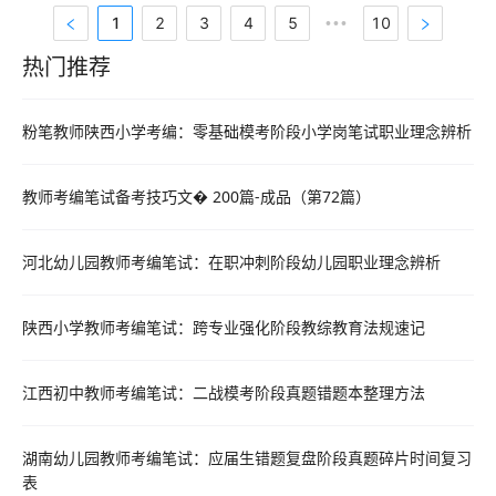
一周保温复习做成能落到每天复习里的动作，而不是停留在口号。
1
2
3
4
5
10
•••
一、为...
热门推荐
热门推荐资料
粉笔教师陕西小学考编：零基础模考阶段小学岗笔试职业理念辨析
教师考编笔试备考技巧文� 200篇-成品（第72篇）
河北幼儿园教师考编笔试：在职冲刺阶段幼儿园职业理念辨析
陕西小学教师考编笔试：跨专业强化阶段教综教育法规速记
江西初中教师考编笔试：二战模考阶段真题错题本整理方法
湖南幼儿园教师考编笔试：应届生错题复盘阶段真题碎片时间复习
表