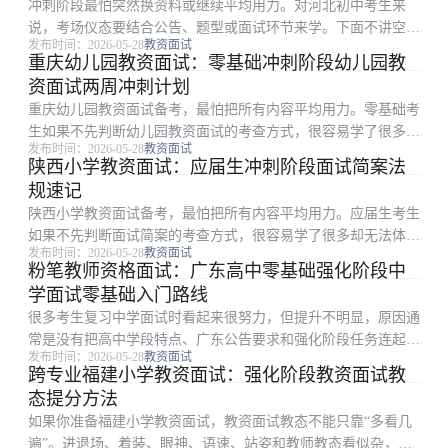
冲刺阶段最怕突然换资料或继续平均用力。对河北初中考生来
说，考场仪态要结合公告、题型或面试环节来学。下面不讲空泛
发布时间：2026-05-28
教资面试
口号，只讲零基础考生能直接照做的模考时间分配路径。 一、
重庆幼儿园教资面试：零基础冲刺阶段幼儿园教
这篇适合哪类考生：考场仪态 围绕河北初中教资面试，零基础
资面试两周冲刺计划
考生应先抓高频，再...
重庆幼儿园教资面试备考，最怕把所有内容平均用力。零基础考
生如果不先判断幼儿园教资面试的考查方式，很容易学了很多却
发布时间：2026-05-28
教资面试
无法体现在分数或表现上。围绕两周冲刺计划，更稳妥的做法是
陕西小学教资面试：应届生冲刺阶段面试简案法
先确定高频环节，再安排背诵、刷题或模拟。 一、重庆安排下
规速记
先抓什么：幼儿园...
陕西小学教资面试备考，最怕把所有内容平均用力。应届生考生
如果不先判断面试简案的考查方式，很容易学了很多却无法体现
发布时间：2026-05-28
教资面试
在分数或表现上。围绕法规速记，更稳妥的做法是先确定高频环
粉笔教师资格面试：广东高中零基础强化阶段中
节，再安排背诵、刷题或模拟。 一、这篇适合哪类考生：面试
学面试零基础入门路线
简案 围绕陕西小...
很多考生复习中学面试时看起来很努力，但提升不明显，原因通
常是没有把高中学段特点、广东公告要求和强化阶段任务连起
发布时间：2026-05-28
教资面试
来。本文只解决一个具体问题：怎样把零基础入门路线做成能每
跨专业福建小学教资面试：强化阶段教资面试教
天执行、能复盘、能改进的动作。 一、先看广东高中的考查重
态提分方法
点：中学面试 中学...
如果你准备福建小学教资面试，教资面试教态不能只靠“多看几
遍”。进退场、着装、眼神、语速、站姿和教师教态看似杂，但