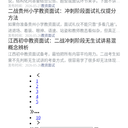
说，结构化问答要结合公告、题型或面试环节来学。下面不讲空
发布时间：2026-05-27
教资面试
泛口号，只讲应届生考生能直接照做的二战查漏补缺路径。
二战贵州小学教资面试：冲刺阶段面试礼仪提分
一、河南安排下先抓什么：结构化问答 结构化看逻辑、态度和
方法
教育立场，不需要背...
如果你准备贵州小学教资面试，面试礼仪不能只靠“多看几遍”。
进退场、着装、眼神、语速、站姿和教师教态看似杂，但真正影
发布时间：2026-05-26
教资面试
响结果的是少数高频点和稳定输出能力。本文从职业理念辨析切
江西初中教资面试：二战冲刺阶段无生试讲易混
入，把备考拆成可执行步骤。 一、贵州安排下先抓什么：面试
概念辨析
礼仪 礼仪不靠...
江西初中教资面试备考，最怕把所有内容平均用力。二战考生如
果不先判断无生试讲的考查方式，很容易学了很多却无法体现在
发布时间：2026-05-26
教资面试
分数或表现上。围绕易混概念辨析，更稳妥的做法是先确定高频
环节，再安排背诵、刷题或模拟。 一、从考试环节倒推复习重
点：无生试讲 试...
1
2
3
4
5
•••
10