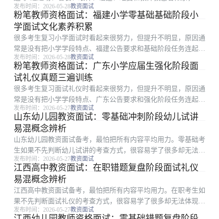
发布时间：2026-05-28
教资面试
真正影响结果的是少数高频点和稳定输出能力。本文从错题本整
粉笔教师资格面试：福建小学零基础基础阶段小
理方法切入，把备考拆成可执行步骤。 一、为什么跨专业考生
学面试文化素养积累
容易学乱：教资面...
很多考生复习小学面试时看起来很努力，但提升不明显，原因通
常是没有把小学学段特点、福建公告要求和基础阶段任务连起
发布时间：2026-05-28
教资面试
来。本文只解决一个具体问题：怎样把文化素养积累做成能每天
粉笔教师资格面试：广东小学应届生强化阶段面
执行、能复盘、能改进的动作。 一、从考试环节倒推复习重
试礼仪真题三遍训练
点：小学面试 小学面...
很多考生复习面试礼仪时看起来很努力，但提升不明显，原因通
常是没有把小学学段特点、广东公告要求和强化阶段任务连起
发布时间：2026-05-27
教资面试
来。本文只解决一个具体问题：怎样把真题三遍训练做成能每天
山东幼儿园教资面试：零基础冲刺阶段幼儿试讲
执行、能复盘、能改进的动作。 一、这篇适合哪类考生：面试
易混概念辨析
礼仪 围绕广东小学...
山东幼儿园教资面试备考，最怕把所有内容平均用力。零基础考
生如果不先判断幼儿试讲的考查方式，很容易学了很多却无法体
发布时间：2026-05-27
教资面试
现在分数或表现上。围绕易混概念辨析，更稳妥的做法是先确定
江西高中教资面试：在职错题复盘阶段面试礼仪
高频环节，再安排背诵、刷题或模拟。 一、从考试环节倒推复
易混概念辨析
习重点：幼儿试讲...
江西高中教资面试备考，最怕把所有内容平均用力。在职考生如
果不先判断面试礼仪的考查方式，很容易学了很多却无法体现在
发布时间：2026-05-27
教资面试
分数或表现上。围绕易混概念辨析，更稳妥的做法是先确定高频
江西幼儿园教师资格面试：零基础错题复盘阶段