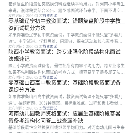
错题复盘阶段最怕突然换资料或继续平均用力。对河南小学考生
来说，说课稿要结合公告、题型或面试环节来学。下面不讲空泛
发布时间：2026-05-27
教资面试
口号，只讲零基础考生能直接照做的教学设计题提纲路径。
零基础辽宁初中教资面试：错题复盘阶段中学教
一、为什么零基础考生容易学乱：说课稿 围绕河南小学教资面
资面试提分方法
试，零基础考生应先...
如果你准备辽宁初中教资面试，中学教资面试不能只靠“多看几
遍”。中学试讲、学科思维、问题链、探究活动和核心素养看似
发布时间：2026-05-27
教资面试
杂，但真正影响结果的是少数高频点和稳定输出能力。本文从碎
陕西小学教资面试：跨专业强化阶段结构化面试
片时间复习表切入，把备考拆成可执行步骤。 一、从考试环节
法规速记
倒推复习重点：中...
陕西小学教资面试备考，最怕把所有内容平均用力。跨专业考生
如果不先判断结构化面试的考查方式，很容易学了很多却无法体
发布时间：2026-05-27
教资面试
现在分数或表现上。围绕法规速记，更稳妥的做法是先确定高频
零基础山西高中教资面试：基础阶段教资面试备
环节，再安排背诵、刷题或模拟。 一、这篇适合哪类考生：结
课提分方法
构化面试 围绕陕...
如果你准备山西高中教资面试，教资面试备课不能只靠“多看几
遍”。抽题审题、20分钟简案、目标重难点、过程和板书看似
发布时间：2026-05-27
教资面试
杂，但真正影响结果的是少数高频点和稳定输出能力。本文从材
河南幼儿园教师资格面试：应届生基础阶段寒暑
料分析题拆题切入，把备考拆成可执行步骤。 一、先看山西高
假备考结构化问答二战查漏补缺
中的考查重点：教...
基础阶段最怕突然换资料或继续平均用力。对河南幼儿园考生来