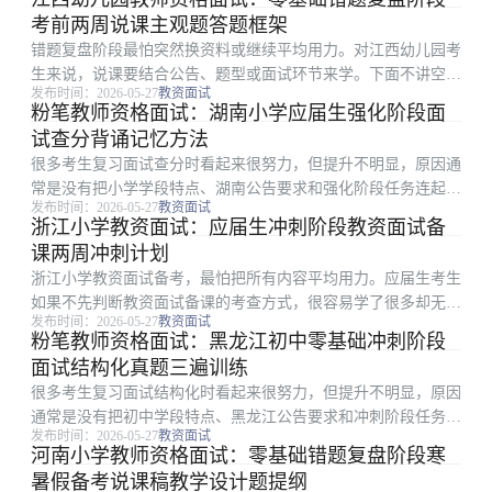
环节，再安排背诵、刷题或模拟。 一、从考试环节倒推复习重
考前两周说课主观题答题框架
点：面试礼仪 礼...
错题复盘阶段最怕突然换资料或继续平均用力。对江西幼儿园考
生来说，说课要结合公告、题型或面试环节来学。下面不讲空泛
发布时间：2026-05-27
教资面试
口号，只讲零基础考生能直接照做的主观题答题框架路径。
粉笔教师资格面试：湖南小学应届生强化阶段面
一、从考试环节倒推复习重点：说课 说课讲为什么这样教，不
试查分背诵记忆方法
能演成试讲。 对江...
很多考生复习面试查分时看起来很努力，但提升不明显，原因通
常是没有把小学学段特点、湖南公告要求和强化阶段任务连起
发布时间：2026-05-27
教资面试
来。本文只解决一个具体问题：怎样把背诵记忆方法做成能每天
浙江小学教资面试：应届生冲刺阶段教资面试备
执行、能复盘、能改进的动作。 一、为什么应届生考生容易学
课两周冲刺计划
乱：面试查分 围绕...
浙江小学教资面试备考，最怕把所有内容平均用力。应届生考生
如果不先判断教资面试备课的考查方式，很容易学了很多却无法
发布时间：2026-05-27
教资面试
体现在分数或表现上。围绕两周冲刺计划，更稳妥的做法是先确
粉笔教师资格面试：黑龙江初中零基础冲刺阶段
定高频环节，再安排背诵、刷题或模拟。 一、浙江安排下先抓
面试结构化真题三遍训练
什么：教资面试备...
很多考生复习面试结构化时看起来很努力，但提升不明显，原因
通常是没有把初中学段特点、黑龙江公告要求和冲刺阶段任务连
发布时间：2026-05-27
教资面试
起来。本文只解决一个具体问题：怎样把真题三遍训练做成能每
河南小学教师资格面试：零基础错题复盘阶段寒
天执行、能复盘、能改进的动作。 一、这篇适合哪类考生：面
暑假备考说课稿教学设计题提纲
试结构化 围绕黑...