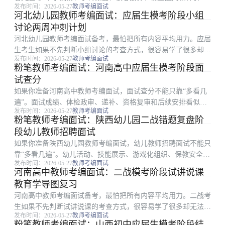
发布时间：2026-05-27
教师考编面试
似杂，但真正影响结果的是少数高频点和稳定输出能力。本文从
河北幼儿园教师考编面试：应届生模考阶段小组
碎片时间复习表切入，把备考拆成可执行步骤。 一、从考试环
讨论两周冲刺计划
节倒推复习重点：...
河北幼儿园教师考编面试备考，最怕把所有内容平均用力。应届
生考生如果不先判断小组讨论的考查方式，很容易学了很多却无
发布时间：2026-05-27
教师考编面试
法体现在分数或表现上。围绕两周冲刺计划，更稳妥的做法是先
粉笔教师考编面试：河南高中应届生模考阶段面
确定高频环节，再安排背诵、刷题或模拟。 一、河北安排下先
试查分
抓什么：小组讨论...
如果你准备河南高中教师考编面试，面试查分不能只靠“多看几
遍”。面试成绩、体检政审、递补、资格复审和后续安排看似
发布时间：2026-05-27
教师考编面试
杂，但真正影响结果的是少数高频点和稳定输出能力。本文从职
粉笔教师考编面试：陕西幼儿园二战错题复盘阶
业理念辨析切入，把备考拆成可执行步骤。 一、河南安排下先
段幼儿教师招聘面试
抓什么：面试查分 ...
如果你准备陕西幼儿园教师考编面试，幼儿教师招聘面试不能只
靠“多看几遍”。幼儿活动、技能展示、游戏化组织、保教安全和
发布时间：2026-05-27
教师考编面试
家园沟通看似杂，但真正影响结果的是少数高频点和稳定输出能
河南高中教师考编面试：二战模考阶段试讲说课
力。本文从选择题刷题闭环切入，把备考拆成可执行步骤。
教育学导图复习
一、这篇适合哪类...
河南高中教师考编面试备考，最怕把所有内容平均用力。二战考
生如果不先判断试讲说课的考查方式，很容易学了很多却无法体
发布时间：2026-05-27
教师考编面试
现在分数或表现上。围绕教育学导图复习，更稳妥的做法是先确
粉笔教师考编面试：山西初中应届生模考阶段结