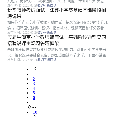
几遍”。岗位认知、教学追问、班主任问题、专业知识和反思看
发布时间：2026-05-26
教师考编面试
似杂，但真正影响结果的是少数高频点和稳定输出能力。本文从
粉笔教师考编面试：江苏小学零基础基础阶段招
错题本整理方法切入，把备考拆成可执行步骤。 一、为什么跨
聘说课
专业考生容易学乱...
如果你准备江苏小学教师考编面试，招聘说课不能只靠“多看几
遍”。招聘面试试讲、说课、指定教材、课题范围和评分表看似
发布时间：2026-05-26
教师考编面试
杂，但真正影响结果的是少数高频点和稳定输出能力。本文从碎
应届生湖南小学教师编面试：基础阶段通勤复习
片时间复习表切入，把备考拆成可执行步骤。 一、从考试环节
招聘说课主观题答题框架
倒推复习重点：招...
基础阶段最怕突然换资料或继续平均用力。对湖南小学考生来
说，招聘说课要结合公告、题型或面试环节来学。下面不讲空泛
发布时间：2026-05-26
教师考编面试
口号，只讲应届生考生能直接照做的主观题答题框架路径。
一、从考试环节倒推复习重点：招聘说课 教师招聘必须先确认
考的是试讲还是说课，...
1
2
3
4
5
6
•••
10