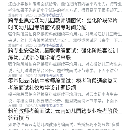
江西小学教师考编面试备考，最怕把所有内容平均用力。跨专业
考生如果不先判断小学试讲的考查方式，很容易学了很多却无法
发布时间：2026-05-26
教师考编面试
体现在分数或表现上。围绕教育学导图复习，更稳妥的做法是先
跨专业黑龙江幼儿园教师编面试：强化阶段碎片
确定高频环节，再安排背诵、刷题或模拟。 一、为什么跨专业
时间幼儿园考编面试模考时间分配
考生容易学乱：小...
强化阶段最怕突然换资料或继续平均用力。对黑龙江幼儿园考生
来说，幼儿园考编面试要结合公告、题型或面试环节来学。下面
发布时间：2026-05-26
教师考编面试
不讲空泛口号，只讲跨专业考生能直接照做的模考时间分配路
跨专业安徽幼儿园教师编面试：强化阶段套卷训
径。 一、这篇适合哪类考生：幼儿园考编面试 围绕黑龙江幼儿
练幼儿试讲心理学考点串联
园教师考编面试，...
强化阶段最怕突然换资料或继续平均用力。对安徽幼儿园考生来
说，幼儿试讲要结合公告、题型或面试环节来学。下面不讲空泛
发布时间：2026-05-26
教师考编面试
口号，只讲跨专业考生能直接照做的心理学考点串联路径。
零基础云南初中教师编面试：模考阶段通勤复习
一、先看安徽幼儿园的考查重点：幼儿试讲 幼儿招聘面试可能
考编面试礼仪教学设计题提纲
加技能，公告要优先...
模考阶段最怕突然换资料或继续平均用力。对云南初中考生来
说，考编面试礼仪要结合公告、题型或面试环节来学。下面不讲
发布时间：2026-05-26
教师考编面试
空泛口号，只讲零基础考生能直接照做的教学设计题提纲路径。
粉笔教师考编面试：云南幼儿园跨专业模考阶段
一、为什么零基础考生容易学乱：考编面试礼仪 围绕云南初中
答辩技巧
教师考编面试，零...
如果你准备云南幼儿园教师考编面试，答辩技巧不能只靠“多看