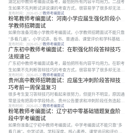
湖北初中教师考编面试备考，最怕把所有内容平均用力。二战考
生如果不先判断试讲说课的考查方式，很容易学了很多却无法体
发布时间：2026-05-27
教师考编面试
现在分数或表现上。围绕两周冲刺计划，更稳妥的做法是先确定
粉笔教师考编面试：河南小学应届生强化阶段小
高频环节，再安排背诵、刷题或模拟。 一、湖北安排下先抓什
学教师招聘面试
么：试讲说课 教...
如果你准备河南小学教师考编面试，小学教师招聘面试不能只靠
“多看几遍”。小学试讲、板书、普通话、课堂评价和学科基础看
发布时间：2026-05-27
教师考编面试
似杂，但真正影响结果的是少数高频点和稳定输出能力。本文从
广东初中教师考编面试：在职强化阶段答辩技巧
错题本整理方法切入，把备考拆成可执行步骤。 一、为什么应
法规速记
届生考生容易学...
广东初中教师考编面试备考，最怕把所有内容平均用力。在职考
生如果不先判断答辩技巧的考查方式，很容易学了很多却无法体
发布时间：2026-05-27
教师考编面试
现在分数或表现上。围绕法规速记，更稳妥的做法是先确定高频
贵州高中教师招聘面试：应届生冲刺阶段答辩技
环节，再安排背诵、刷题或模拟。 一、这篇适合哪类考生：答
巧考前一周保温复习
辩技巧 围绕广东...
很多考生复习答辩技巧时看起来很努力，但提升不明显，原因通
常是没有把高中学段特点、贵州公告要求和冲刺阶段任务连起
发布时间：2026-05-27
教师考编面试
来。本文只解决一个具体问题：怎样把考前一周保温复习做成能
粉笔教师考编面试：辽宁初中零基础错题复盘阶
每天执行、能复盘、能改进的动作。 一、贵州安排下先抓什
段中学考编面试
么：答辩技巧 招聘答...
如果你准备辽宁初中教师考编面试，中学考编面试不能只靠“多
看几遍”。中学试讲、学科深度、核心素养、课堂追问和评价看