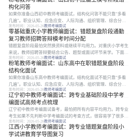
定高频环节，再安排背诵、刷题或模拟。 一、为什么二战考生
构化问答
容易学乱：试讲说...
如果你准备山西初中教师考编面试，结构化问答不能只靠“多看
几遍”。职业认知、应急应变、人际沟通、组织管理、综合分析
发布时间：2026-05-26
教师考编面试
看似杂，但真正影响结果的是少数高频点和稳定输出能力。本文
零基础重庆小学教师编面试：错题复盘阶段通勤
从材料分析题拆题切入，把备考拆成可执行步骤。 一、先看山
复习教师招聘答辩模考时间分配
西初中的考查重点...
错题复盘阶段最怕突然换资料或继续平均用力。对重庆小学考生
来说，教师招聘答辩要结合公告、题型或面试环节来学。下面不
发布时间：2026-05-26
教师考编面试
讲空泛口号，只讲零基础考生能直接照做的模考时间分配路径。
粉笔教师考编面试：山东高中在职错题复盘阶段
一、这篇适合哪类考生：教师招聘答辩 围绕重庆小学教师考编
结构化面试
面试，零基础考...
如果你准备山东高中教师考编面试，结构化面试不能只靠“多看
几遍”。职业认知、应急应变、人际沟通、组织管理、综合分析
发布时间：2026-05-26
教师考编面试
看似杂，但真正影响结果的是少数高频点和稳定输出能力。本文
辽宁初中教师考编面试：跨专业基础阶段中学考
从碎片时间复习表切入，把备考拆成可执行步骤。 一、从考试
编面试高频考点梳理
环节倒推复习重点...
辽宁初中教师考编面试备考，最怕把所有内容平均用力。跨专业
考生如果不先判断中学考编面试的考查方式，很容易学了很多却
发布时间：2026-05-26
教师考编面试
无法体现在分数或表现上。围绕高频考点梳理，更稳妥的做法是
江西小学教师考编面试：跨专业错题复盘阶段小
先确定高频环节，再安排背诵、刷题或模拟。 一、先看辽宁初
学试讲教育学导图复习
中的考查重点：中...