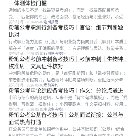
—体测体检门槛
选岗的本质不是「找最容易考的」，而是「找最匹配且可承
受」：匹配你的专业、政治面貌、基层经历与职业偏好，承受竞
发布时间：2026-05-02
选岗指南
争强度、地域成本与岗位强度。很多考生只看招录人数或粗看竞
粉笔公考职测行测备考技巧｜言语：细节判断题
争比，却忽略备注栏、服务期、最低服务年限、是否需要加试专
比对
业科目等硬条件。弱项...
行政职业能力测验（行测）与职业能力倾向测验（职测）本质上
都在考「速度与正确率的平衡」：言语理解与表达、数量关系、
发布时间：2026-05-02
行测备考技巧
判断推理、资料分析、常识判断五大板块，任何一块失控都会拖
粉笔公考考前冲刺备考技巧｜考前冲刺｜生物钟
垮整卷节奏。不少考生在粉笔全真模考里分数起伏很大，根因往
校准周—文具证件核对
往不是知识点没学...
冲刺阶段最危险的动作，是「疯狂刷新题」和「熬夜背模板」：
前者制造虚假努力，后者破坏睡眠与临场判断。更贴近高分考生
发布时间：2026-05-02
考前冲刺
经验的路径，是「减量增效」：把已经会的内容练到不假思索，
粉笔公考申论综应备考技巧｜作文：分论点递进
把仍会错的题练到不再重复。碎片时间只做巩固，主块再开新专
申论与综应的高分逻辑，从来不是「背金句堆模板」，而是「找
题。 粉笔教研常...
得到、写得清、扣得住」：小题要踩点，作文要扣材料，应用文
发布时间：2026-05-02
申论备考技巧
要顾格式与对象。很多在职考生时间有限，更容易陷入「练了很
粉笔公考公基备考技巧｜公基面试衔接：公基与
多篇却提分慢」：常见根因是要么通读材料浪费时间，要么要点
面试热点打通
合并过度、要么书...
在公务员与事业单位招考体系中，公共基础知识（公基）/综合
知识往往覆盖面广、得分「碎而密」，既可能出现在事业单位联