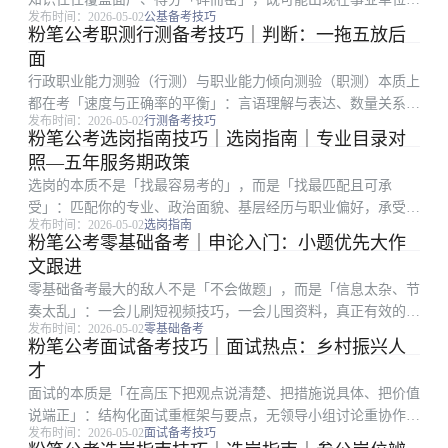
发布时间：2026-05-02
公基备考技巧
考、地方单招，也可能与行政职业能力测验中的常识判断形成交
粉笔公考职测行测备考技巧｜判断：一拖五放后
叉。很多考生刷了大量粉笔题库真题，却仍出现「会的不考、考
面
的不熟」：根因往...
行政职业能力测验（行测）与职业能力倾向测验（职测）本质上
都在考「速度与正确率的平衡」：言语理解与表达、数量关系、
发布时间：2026-05-02
行测备考技巧
判断推理、资料分析、常识判断五大板块，任何一块失控都会拖
粉笔公考选岗指南技巧｜选岗指南｜专业目录对
垮整卷节奏。不少考生在粉笔全真模考里分数起伏很大，根因往
照—五年服务期政策
往不是知识点没学...
选岗的本质不是「找最容易考的」，而是「找最匹配且可承
受」：匹配你的专业、政治面貌、基层经历与职业偏好，承受竞
发布时间：2026-05-02
选岗指南
争强度、地域成本与岗位强度。很多考生只看招录人数或粗看竞
粉笔公考零基础备考｜申论入门：小题优先大作
争比，却忽略备注栏、服务期、最低服务年限、是否需要加试专
文跟进
业科目等硬条件。把进...
零基础备考最大的敌人不是「不会做题」，而是「信息太杂、节
奏太乱」：一会儿刷短视频技巧，一会儿囤资料，真正有效的训
发布时间：2026-05-02
零基础备考
练时间却被切碎。对第一次接触公务员考试流程的人来说，先把
粉笔公考面试备考技巧｜面试热点：乡村振兴人
「考什么、怎么考、我缺什么」三件事搞清楚，比盲目报班更重
才
要。建立材料信心...
面试的本质是「在高压下把观点说清楚、把措施说具体、把价值
说端正」：结构化面试重框架与要点，无领导小组讨论重协作与
发布时间：2026-05-02
面试备考技巧
推进，结构化小组则在答题之外增加互评环节。很多考生笔试排