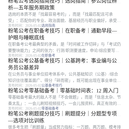
粉笔公考选岗指南技巧｜选岗指南｜参公岗位辨
名靠前却在面试被逆袭，往往不是表达能力差，而是审题偏、框
析—五年服务期政策
架散、案例空。引...
选岗的本质不是「找最容易考的」，而是「找最匹配且可承
受」：匹配你的专业、政治面貌、基层经历与职业偏好，承受竞
发布时间：2026-05-02
选岗指南
争强度、地域成本与岗位强度。很多考生只看招录人数或粗看竞
粉笔公考在职备考技巧｜在职备考｜通勤早段—
争比，却忽略备注栏、服务期、最低服务年限、是否需要加试专
护眼与睡眠底线
业科目等硬条件。碎片...
在职备考公考最典型的矛盾，是「时间被工作切碎」与「考试仍
要整块能力」之间的张力：行测/职测要速度，申论/综应要写
发布时间：2026-05-02
在职备考
全，面试还要开口成章。很多上班族不是不努力，而是把最难的
粉笔公考公基备考技巧｜公基跨考：事业编与公
深度学习塞进地铁和午休，结果学得浅、忘得快、信心差。把进
务员公基差异
面目标拆成每科贡...
在公务员与事业单位招考体系中，公共基础知识（公基）/综合
知识往往覆盖面广、得分「碎而密」，既可能出现在事业单位联
发布时间：2026-05-02
公基备考技巧
考、地方单招，也可能与行政职业能力测验中的常识判断形成交
粉笔公考零基础备考｜零基础时间表：12 周入门
叉。很多考生刷了大量粉笔题库真题，却仍出现「会的不考、考
零基础备考最大的敌人不是「不会做题」，而是「信息太杂、节
的不熟」：根因往...
奏太乱」：一会儿刷短视频技巧，一会儿囤资料，真正有效的训
发布时间：2026-05-02
零基础备考
练时间却被切碎。对第一次接触公务员考试流程的人来说，先把
粉笔公考刷题提分技巧｜刷题提分｜分题型专项
「考什么、怎么考、我缺什么」三件事搞清楚，比盲目报班更重
—选项对比训练
要。三周一轮：基...
很多考生把「刷题量」当成努力指标：一万题、两万题、模考排