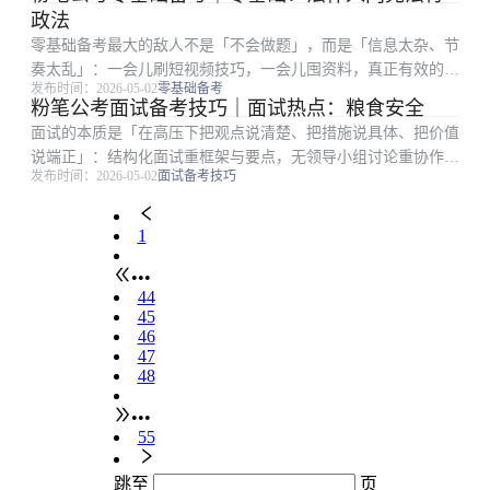
把仍会错的题练到不再重复。碎片时间只做巩固，主块再开新专
政法
题。 粉笔教研常...
零基础备考最大的敌人不是「不会做题」，而是「信息太杂、节
奏太乱」：一会儿刷短视频技巧，一会儿囤资料，真正有效的训
发布时间：2026-05-02
零基础备考
练时间却被切碎。对第一次接触公务员考试流程的人来说，先把
粉笔公考面试备考技巧｜面试热点：粮食安全
「考什么、怎么考、我缺什么」三件事搞清楚，比盲目报班更重
面试的本质是「在高压下把观点说清楚、把措施说具体、把价值
要。建立国家机构...
说端正」：结构化面试重框架与要点，无领导小组讨论重协作与
发布时间：2026-05-02
面试备考技巧
推进，结构化小组则在答题之外增加互评环节。很多考生笔试排
名靠前却在面试被逆袭，往往不是表达能力差，而是审题偏、框
架散、案例空。藏...
1
•••
44
45
46
47
48
•••
55
跳至
页