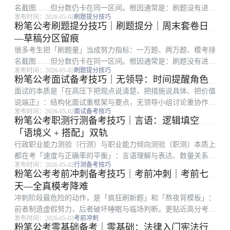
名截图……但分数仍卡在同一区间。根因通常是：刷题没有进入
发布时间：2026-05-02
刷题提分技巧
「诊断—修正—再验证」的闭环。真正有效的刷题，是每一次做
粉笔公考刷题提分技巧｜刷题提分｜周末套卷日
题都在回答三个问题：我为什么对、我为什么错、下次同类题我
—草稿分区留痕
第一步做什么。复...
很多考生把「刷题量」当成努力指标：一万题、两万题、模考排
名截图……但分数仍卡在同一区间。根因通常是：刷题没有进入
发布时间：2026-05-02
刷题提分技巧
「诊断—修正—再验证」的闭环。真正有效的刷题，是每一次做
粉笔公考面试备考技巧｜无领导：时间提醒角色
题都在回答三个问题：我为什么对、我为什么错、下次同类题我
面试的本质是「在高压下把观点说清楚、把措施说具体、把价值
第一步做什么。把...
说端正」：结构化面试重框架与要点，无领导小组讨论重协作与
发布时间：2026-05-02
面试备考技巧
推进，结构化小组则在答题之外增加互评环节。很多考生笔试排
粉笔公考职测行测备考技巧｜言语：逻辑填空
名靠前却在面试被逆袭，往往不是表达能力差，而是审题偏、框
「语境义 + 搭配」双轨
架散、案例空。自...
行政职业能力测验（行测）与职业能力倾向测验（职测）本质上
都在考「速度与正确率的平衡」：言语理解与表达、数量关系、
发布时间：2026-05-02
行测备考技巧
判断推理、资料分析、常识判断五大板块，任何一块失控都会拖
粉笔公考考前冲刺备考技巧｜考前冲刺｜考前七
垮整卷节奏。不少考生在粉笔全真模考里分数起伏很大，根因往
天—全真模考降难
往不是知识点没学...
冲刺阶段最危险的动作，是「疯狂刷新题」和「熬夜背模板」：
前者制造虚假努力，后者破坏睡眠与临场判断。更贴近高分考生
发布时间：2026-05-02
考前冲刺
经验的路径，是「减量增效」：把已经会的内容练到不假思索，
粉笔公考零基础备考｜零基础：法律入门宪法行