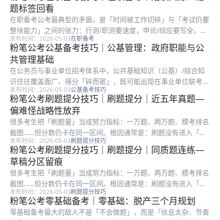
件变关键词、把关键词变论证句、把论证句变答题结构。复盘只归
题标签回看
三类：审...
在职备考公考最典型的矛盾，是「时间被工作切碎」与「考试仍要
整块能力」之间的张力：行测/职测要速度，申论/综应要写全，面
发布时间：2026-05-03
在职备考
试还要开口成章。很多上班族不是不努力，而是把最难的深度学习
粉笔公考公基备考技巧｜公基管理：政府职能与公
塞进地铁和午休，结果学得浅、忘得快、信心差。碎片时间只做巩
共管理基础
固，主...
在公务员与事业单位招考体系中，公共基础知识（公基）/综合知
识往往覆盖面广、得分「碎而密」，既可能出现在事业单位联考、
发布时间：2026-05-03
公基备考技巧
地方单招，也可能与行政职业能力测验中的常识判断形成交叉。很
粉笔公考刷题提分技巧｜刷题提分｜近五年真题—
多考生刷了大量粉笔题库真题，却仍出现「会的不考、考的不
偏难怪战略性放弃
熟」：根因往...
很多考生把「刷题量」当成努力指标：一万题、两万题、模考排名
截图……但分数仍卡在同一区间。根因通常是：刷题没有进入「诊
发布时间：2026-05-03
刷题提分技巧
断—修正—再验证」的闭环。真正有效的刷题，是每一次做题都在
粉笔公考刷题提分技巧｜刷题提分｜同质题连练—
回答三个问题：我为什么对、我为什么错、下次同类题我第一步做
草稿分区留痕
什么。套...
很多考生把「刷题量」当成努力指标：一万题、两万题、模考排名
截图……但分数仍卡在同一区间。根因通常是：刷题没有进入「诊
发布时间：2026-05-03
刷题提分技巧
断—修正—再验证」的闭环。真正有效的刷题，是每一次做题都在
粉笔公考零基础备考｜零基础：脱产三个月规划
回答三个问题：我为什么对、我为什么错、下次同类题我第一步做
零基础备考最大的敌人不是「不会做题」，而是「信息太杂、节奏
什么。套...