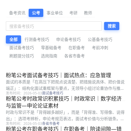
公考备考资料与公告解读
备考资讯
公考
事业单位
考研
教师
搜索
全部
行测备考技巧
申论备考技巧
公基备考技巧
面试备考技巧
零基础备考
在职备考
考前冲刺
刷题提分技巧
选岗指南
各省市备考
最新公考备考资料
粉笔公考面试备考技巧｜面试热点：应急管理
面试的本质是「在高压下把观点说清楚、把措施说具体、把价值说
端正」：结构化面试重框架与要点，无领导小组讨论重协作与推
发布时间：2026-05-03
面试备考技巧
进，结构化小组则在答题之外增加互评环节。很多考生笔试排名靠
粉笔公考时政常识积累技巧｜时政常识｜数字经济
前却在面试被逆袭，往往不是表达能力差，而是审题偏、框架散、
与监管—申论论证素材
案例空。预...
时政与常识不是「背得越多越好」，而是「背得准、写得像、说得
出」：选项考辨析，申论考规范表达，面试考价值与分析链条。很
发布时间：2026-05-03
各省市备考
多考生收藏大量文件却用不上，根因是缺少「转写」训练：把长文
粉笔公考在职备考技巧｜在职备考｜陪读间隙—错