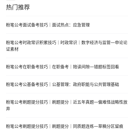
热门推荐
热门推荐资料
粉笔公考面试备考技巧｜面试热点：应急管理
粉笔公考时政常识积累技巧｜时政常识｜数字经济与监管—申论论
证素材
粉笔公考在职备考技巧｜在职备考｜陪读间隙—错题标签回看
粉笔公考公基备考技巧｜公基管理：政府职能与公共管理基础
粉笔公考刷题提分技巧｜刷题提分｜近五年真题—偏难怪战略性放
弃
粉笔公考刷题提分技巧｜刷题提分｜同质题连练—草稿分区留痕