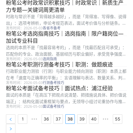
粉笔公考时政常识积累技巧｜时政常识｜新质生产
错的题练到不再重复。把进面目标拆成每科贡献更可控。 粉笔教
力专题—关键词周更清单
研常提醒...
时政与常识不是「背得越多越好」，而是「背得准、写得像、说得
出」：选项考辨析，申论考规范表达，面试考价值与分析链条。很
发布时间：2026-05-03
各省市备考
多考生收藏大量文件却用不上，根因是缺少「转写」训练：把长文
粉笔公考选岗指南技巧｜选岗指南｜限户籍岗位—
件变关键词、把关键词变论证句、把论证句变答题结构。先把流程
加试专业科目
写对，再...
选岗的本质不是「找最容易考的」，而是「找最匹配且可承受」：
匹配你的专业、政治面貌、基层经历与职业偏好，承受竞争强度、
发布时间：2026-05-03
选岗指南
地域成本与岗位强度。很多考生只看招录人数或粗看竞争比，却忽
粉笔公考职测行测备考技巧｜职测：做题痕迹
略备注栏、服务期、最低服务年限、是否需要加试专业科目等硬条
行政职业能力测验（行测）与职业能力倾向测验（职测）本质上都
件。把进...
在考「速度与正确率的平衡」：言语理解与表达、数量关系、判断
发布时间：2026-05-03
行测备考技巧
推理、资料分析、常识判断五大板块，任何一块失控都会拖垮整卷
粉笔公考面试备考技巧｜面试热点：浦江经验
节奏。不少考生在粉笔全真模考里分数起伏很大，根因往往不是知
面试的本质是「在高压下把观点说清楚、把措施说具体、把价值说
识点没学...
端正」：结构化面试重框架与要点，无领导小组讨论重协作与推
发布时间：2026-05-03
面试备考技巧
进，结构化小组则在答题之外增加互评环节。很多考生笔试排名靠
前却在面试被逆袭，往往不是表达能力差，而是审题偏、框架散、
1
36
37
38
39
40
55
•••
•••
案例空。下...