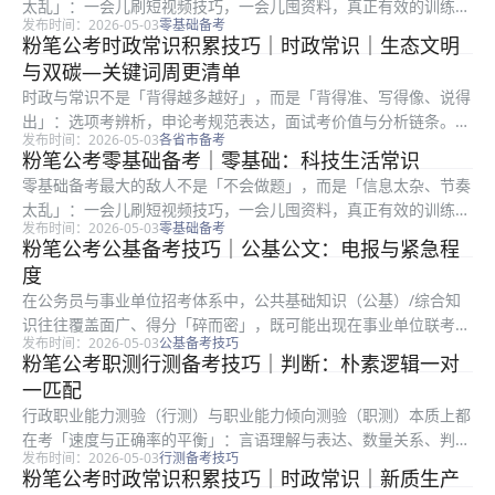
太乱」：一会儿刷短视频技巧，一会儿囤资料，真正有效的训练时
发布时间：2026-05-03
零基础备考
间却被切碎。对第一次接触公务员考试流程的人来说，先把「考什
粉笔公考时政常识积累技巧｜时政常识｜生态文明
么、怎么考、我缺什么」三件事搞清楚，比盲目报班更重要。周目
与双碳—关键词周更清单
标清晰。...
时政与常识不是「背得越多越好」，而是「背得准、写得像、说得
出」：选项考辨析，申论考规范表达，面试考价值与分析链条。很
发布时间：2026-05-03
各省市备考
多考生收藏大量文件却用不上，根因是缺少「转写」训练：把长文
粉笔公考零基础备考｜零基础：科技生活常识
件变关键词、把关键词变论证句、把论证句变答题结构。弱项要标
零基础备考最大的敌人不是「不会做题」，而是「信息太杂、节奏
签化，别...
太乱」：一会儿刷短视频技巧，一会儿囤资料，真正有效的训练时
发布时间：2026-05-03
零基础备考
间却被切碎。对第一次接触公务员考试流程的人来说，先把「考什
粉笔公考公基备考技巧｜公基公文：电报与紧急程
么、怎么考、我缺什么」三件事搞清楚，比盲目报班更重要。每天
度
五条。 ...
在公务员与事业单位招考体系中，公共基础知识（公基）/综合知
识往往覆盖面广、得分「碎而密」，既可能出现在事业单位联考、
发布时间：2026-05-03
公基备考技巧
地方单招，也可能与行政职业能力测验中的常识判断形成交叉。很
粉笔公考职测行测备考技巧｜判断：朴素逻辑一对
多考生刷了大量粉笔题库真题，却仍出现「会的不考、考的不
一匹配
熟」：根因往...
行政职业能力测验（行测）与职业能力倾向测验（职测）本质上都
在考「速度与正确率的平衡」：言语理解与表达、数量关系、判断
发布时间：2026-05-03
行测备考技巧
推理、资料分析、常识判断五大板块，任何一块失控都会拖垮整卷
粉笔公考时政常识积累技巧｜时政常识｜新质生产
节奏。不少考生在粉笔全真模考里分数起伏很大，根因往往不是知