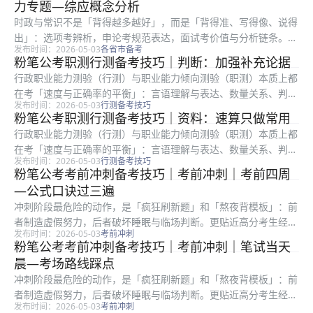
力专题—综应概念分析
识点没学...
时政与常识不是「背得越多越好」，而是「背得准、写得像、说得
出」：选项考辨析，申论考规范表达，面试考价值与分析链条。很
发布时间：2026-05-03
各省市备考
多考生收藏大量文件却用不上，根因是缺少「转写」训练：把长文
粉笔公考职测行测备考技巧｜判断：加强补充论据
件变关键词、把关键词变论证句、把论证句变答题结构。近五年本
行政职业能力测验（行测）与职业能力倾向测验（职测）本质上都
地真题优...
在考「速度与正确率的平衡」：言语理解与表达、数量关系、判断
发布时间：2026-05-03
行测备考技巧
推理、资料分析、常识判断五大板块，任何一块失控都会拖垮整卷
粉笔公考职测行测备考技巧｜资料：速算只做常用
节奏。不少考生在粉笔全真模考里分数起伏很大，根因往往不是知
行政职业能力测验（行测）与职业能力倾向测验（职测）本质上都
识点没学...
在考「速度与正确率的平衡」：言语理解与表达、数量关系、判断
发布时间：2026-05-03
行测备考技巧
推理、资料分析、常识判断五大板块，任何一块失控都会拖垮整卷
粉笔公考考前冲刺备考技巧｜考前冲刺｜考前四周
节奏。不少考生在粉笔全真模考里分数起伏很大，根因往往不是知
—公式口诀过三遍
识点没学...
冲刺阶段最危险的动作，是「疯狂刷新题」和「熬夜背模板」：前
者制造虚假努力，后者破坏睡眠与临场判断。更贴近高分考生经验
发布时间：2026-05-03
考前冲刺
的路径，是「减量增效」：把已经会的内容练到不假思索，把仍会
粉笔公考考前冲刺备考技巧｜考前冲刺｜笔试当天
错的题练到不再重复。官方文本优先于短视频经验帖。 粉笔教研
晨—考场路线踩点
常提醒：...
冲刺阶段最危险的动作，是「疯狂刷新题」和「熬夜背模板」：前
者制造虚假努力，后者破坏睡眠与临场判断。更贴近高分考生经验
发布时间：2026-05-03
考前冲刺
的路径，是「减量增效」：把已经会的内容练到不假思索，把仍会