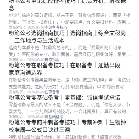
粉笔公考申论综应备考技巧｜综合分析：解释概
争比，却忽略备注栏、服务期、最低服务年限、是否需要加试专
念
业科目等硬条件。复盘...
申论与综应的高分逻辑，从来不是「背金句堆模板」，而是「找
得到、写得清、扣得住」：小题要踩点，作文要扣材料，应用文
发布时间：2026-05-09
申论备考技巧
要顾格式与对象。很多在职考生时间有限，更容易陷入「练了很
粉笔公考选岗指南技巧｜选岗指南｜综合文秘岗
多篇却提分慢」：常见根因是要么通读材料浪费时间，要么要点
—工作地点与生活成本
合并过度、要么书...
选岗的本质不是「找最容易考的」，而是「找最匹配且可承
受」：匹配你的专业、政治面貌、基层经历与职业偏好，承受竞
发布时间：2026-05-09
选岗指南
争强度、地域成本与岗位强度。很多考生只看招录人数或粗看竞
粉笔公考在职备考技巧｜在职备考｜通勤早段—
争比，却忽略备注栏、服务期、最低服务年限、是否需要加试专
家庭沟通边界
业科目等硬条件。把进...
在职备考公考最典型的矛盾，是「时间被工作切碎」与「考试仍
要整块能力」之间的张力：行测/职测要速度，申论/综应要写
发布时间：2026-05-09
在职备考
全，面试还要开口成章。很多上班族不是不努力，而是把最难的
粉笔公考零基础备考｜零基础：诚信考试承诺
深度学习塞进地铁和午休，结果学得浅、忘得快、信心差。官方
零基础备考最大的敌人不是「不会做题」，而是「信息太杂、节
文本优先于短视频...
奏太乱」：一会儿刷短视频技巧，一会儿囤资料，真正有效的训
发布时间：2026-05-09
零基础备考
练时间却被切碎。对第一次接触公务员考试流程的人来说，先把
粉笔公考考前冲刺备考技巧｜考前冲刺｜生物钟
「考什么、怎么考、我缺什么」三件事搞清楚，比盲目报班更重
校准周—公式口诀过三遍
要。底线意识。 ...
冲刺阶段最危险的动作，是「疯狂刷新题」和「熬夜背模板」：