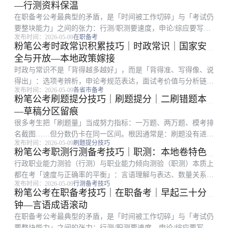
—行测资料保温
在职备考公考最典型的矛盾，是「时间被工作切碎」与「考试仍
要整块能力」之间的张力：行测/职测要速度，申论/综应要写
发布时间：2026-05-09
在职备考
全，面试还要开口成章。很多上班族不是不努力，而是把最难的
粉笔公考时政常识积累技巧｜时政常识｜国家安
深度学习塞进地铁和午休，结果学得浅、忘得快、信心差。套卷
全与开放—本地政策嫁接
用来验成果，专项...
时政与常识不是「背得越多越好」，而是「背得准、写得像、说
得出」：选项考辨析，申论考规范表达，面试考价值与分析链
发布时间：2026-05-09
各省市备考
条。很多考生收藏大量文件却用不上，根因是缺少「转写」训
粉笔公考刷题提分技巧｜刷题提分｜二刷错题本
练：把长文件变关键词、把关键词变论证句、把论证句变答题结
—草稿分区留痕
构。近五年本地真题优...
很多考生把「刷题量」当成努力指标：一万题、两万题、模考排
名截图……但分数仍卡在同一区间。根因通常是：刷题没有进入
发布时间：2026-05-09
刷题提分技巧
「诊断—修正—再验证」的闭环。真正有效的刷题，是每一次做
粉笔公考职测行测备考技巧｜职测：本地卷特色
题都在回答三个问题：我为什么对、我为什么错、下次同类题我
行政职业能力测验（行测）与职业能力倾向测验（职测）本质上
第一步做什么。复...
都在考「速度与正确率的平衡」：言语理解与表达、数量关系、
发布时间：2026-05-09
行测备考技巧
判断推理、资料分析、常识判断五大板块，任何一块失控都会拖
粉笔公考在职备考技巧｜在职备考｜早起三十分
垮整卷节奏。不少考生在粉笔全真模考里分数起伏很大，根因往
钟—言语成语滚动
往不是知识点没学...
在职备考公考最典型的矛盾，是「时间被工作切碎」与「考试仍
要整块能力」之间的张力：行测/职测要速度，申论/综应要写