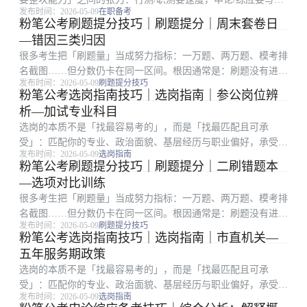
发布时间：2026-05-09
在职备考
全，面试还要开口成章。很多上班族不是不努力，而是把最难的
粉笔公考刷题提分技巧｜刷题提分｜周末套卷日
深度学习塞进地铁和午休，结果学得浅、忘得快、信心差。官方
—错因三类归因
文本优先于短视频...
很多考生把「刷题量」当成努力指标：一万题、两万题、模考排
名截图……但分数仍卡在同一区间。根因通常是：刷题没有进入
发布时间：2026-05-09
刷题提分技巧
「诊断—修正—再验证」的闭环。真正有效的刷题，是每一次做
粉笔公考选岗指南技巧｜选岗指南｜参公岗位辨
题都在回答三个问题：我为什么对、我为什么错、下次同类题我
析—加试专业科目
第一步做什么。先...
选岗的本质不是「找最容易考的」，而是「找最匹配且可承
受」：匹配你的专业、政治面貌、基层经历与职业偏好，承受竞
发布时间：2026-05-09
选岗指南
争强度、地域成本与岗位强度。很多考生只看招录人数或粗看竞
粉笔公考刷题提分技巧｜刷题提分｜二刷错题本
争比，却忽略备注栏、服务期、最低服务年限、是否需要加试专
—选项对比训练
业科目等硬条件。先把...
很多考生把「刷题量」当成努力指标：一万题、两万题、模考排
名截图……但分数仍卡在同一区间。根因通常是：刷题没有进入
发布时间：2026-05-09
刷题提分技巧
「诊断—修正—再验证」的闭环。真正有效的刷题，是每一次做
粉笔公考选岗指南技巧｜选岗指南｜市直机关—
题都在回答三个问题：我为什么对、我为什么错、下次同类题我
五年服务期政策
第一步做什么。碎...
选岗的本质不是「找最容易考的」，而是「找最匹配且可承
受」：匹配你的专业、政治面貌、基层经历与职业偏好，承受竞
发布时间：2026-05-09
选岗指南
争强度、地域成本与岗位强度。很多考生只看招录人数或粗看竞