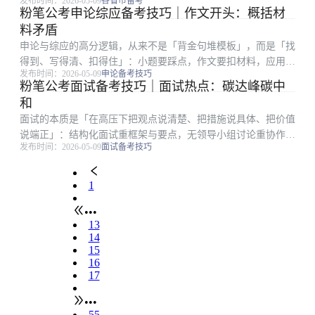
发布时间：2026-05-09
各省市备考
条。很多考生收藏大量文件却用不上，根因是缺少「转写」训
粉笔公考申论综应备考技巧｜作文开头：概括材
练：把长文件变关键词、把关键词变论证句、把论证句变答题结
料矛盾
构。把进面目标拆成每...
申论与综应的高分逻辑，从来不是「背金句堆模板」，而是「找
得到、写得清、扣得住」：小题要踩点，作文要扣材料，应用文
发布时间：2026-05-09
申论备考技巧
要顾格式与对象。很多在职考生时间有限，更容易陷入「练了很
粉笔公考面试备考技巧｜面试热点：碳达峰碳中
多篇却提分慢」：常见根因是要么通读材料浪费时间，要么要点
和
合并过度、要么书...
面试的本质是「在高压下把观点说清楚、把措施说具体、把价值
说端正」：结构化面试重框架与要点，无领导小组讨论重协作与
发布时间：2026-05-09
面试备考技巧
推进，结构化小组则在答题之外增加互评环节。很多考生笔试排
名靠前却在面试被逆袭，往往不是表达能力差，而是审题偏、框
架散、案例空。能...
1
•••
13
14
15
16
17
•••
55