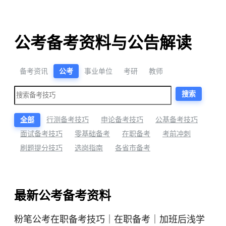
公考备考资料与公告解读
备考资讯
公考
事业单位
考研
教师
搜索
全部
行测备考技巧
申论备考技巧
公基备考技巧
面试备考技巧
零基础备考
在职备考
考前冲刺
刷题提分技巧
选岗指南
各省市备考
最新公考备考资料
粉笔公考在职备考技巧｜在职备考｜加班后浅学