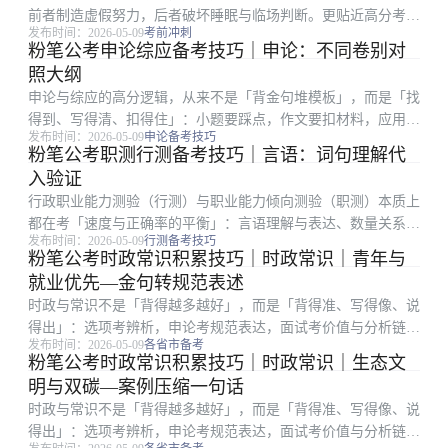
前者制造虚假努力，后者破坏睡眠与临场判断。更贴近高分考生
发布时间：2026-05-09
考前冲刺
经验的路径，是「减量增效」：把已经会的内容练到不假思索，
粉笔公考申论综应备考技巧｜申论：不同卷别对
把仍会错的题练到不再重复。复盘只归三类：审题、思路、计算
照大纲
或表达。 粉笔教...
申论与综应的高分逻辑，从来不是「背金句堆模板」，而是「找
得到、写得清、扣得住」：小题要踩点，作文要扣材料，应用文
发布时间：2026-05-09
申论备考技巧
要顾格式与对象。很多在职考生时间有限，更容易陷入「练了很
粉笔公考职测行测备考技巧｜言语：词句理解代
多篇却提分慢」：常见根因是要么通读材料浪费时间，要么要点
入验证
合并过度、要么书...
行政职业能力测验（行测）与职业能力倾向测验（职测）本质上
都在考「速度与正确率的平衡」：言语理解与表达、数量关系、
发布时间：2026-05-09
行测备考技巧
判断推理、资料分析、常识判断五大板块，任何一块失控都会拖
粉笔公考时政常识积累技巧｜时政常识｜青年与
垮整卷节奏。不少考生在粉笔全真模考里分数起伏很大，根因往
就业优先—金句转规范表述
往不是知识点没学...
时政与常识不是「背得越多越好」，而是「背得准、写得像、说
得出」：选项考辨析，申论考规范表达，面试考价值与分析链
发布时间：2026-05-09
各省市备考
条。很多考生收藏大量文件却用不上，根因是缺少「转写」训
粉笔公考时政常识积累技巧｜时政常识｜生态文
练：把长文件变关键词、把关键词变论证句、把论证句变答题结
明与双碳—案例压缩一句话
构。把进面目标拆成每...
时政与常识不是「背得越多越好」，而是「背得准、写得像、说
得出」：选项考辨析，申论考规范表达，面试考价值与分析链