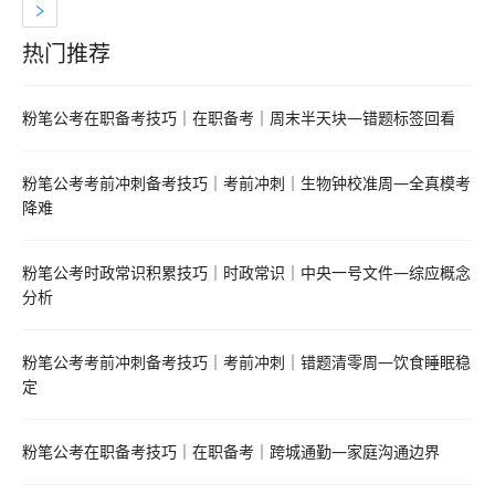
热门推荐
热门推荐资料
粉笔公考在职备考技巧｜在职备考｜周末半天块—错题标签回看
粉笔公考考前冲刺备考技巧｜考前冲刺｜生物钟校准周—全真模考
降难
粉笔公考时政常识积累技巧｜时政常识｜中央一号文件—综应概念
分析
粉笔公考考前冲刺备考技巧｜考前冲刺｜错题清零周—饮食睡眠稳
定
粉笔公考在职备考技巧｜在职备考｜跨城通勤—家庭沟通边界