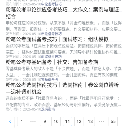
发布时间：2026-05-10
申论备考技巧
格式与对象。很多在职考生时间有限，更容易陷入「练了很多篇却
粉笔公考申论综应备考技巧｜大作文：案例与理证
提分慢」：常见根因是要么通读材料浪费时间，要么要点合并过
结合
度、要么书...
申论与综应的高分逻辑，从来不是「背金句堆模板」，而是「找得
到、写得清、扣得住」：小题要踩点，作文要扣材料，应用文要顾
发布时间：2026-05-10
申论备考技巧
格式与对象。很多在职考生时间有限，更容易陷入「练了很多篇却
粉笔公考面试备考技巧｜面试练习：组队模拟
提分慢」：常见根因是要么通读材料浪费时间，要么要点合并过
面试的本质是「在高压下把观点说清楚、把措施说具体、把价值说
度、要么书...
端正」：结构化面试重框架与要点，无领导小组讨论重协作与推
发布时间：2026-05-10
面试备考技巧
进，结构化小组则在答题之外增加互评环节。很多考生笔试排名靠
粉笔公考零基础备考｜社交：告知备考期
前却在面试被逆袭，往往不是表达能力差，而是审题偏、框架散、
零基础备考最大的敌人不是「不会做题」，而是「信息太杂、节奏
案例空。互...
太乱」：一会儿刷短视频技巧，一会儿囤资料，真正有效的训练时
发布时间：2026-05-10
零基础备考
间却被切碎。对第一次接触公务员考试流程的人来说，先把「考什
粉笔公考选岗指南技巧｜选岗指南｜参公岗位辨析
么、怎么考、我缺什么」三件事搞清楚，比盲目报班更重要。减少
—递补调剂机会
临时邀约...
选岗的本质不是「找最容易考的」，而是「找最匹配且可承受」：
匹配你的专业、政治面貌、基层经历与职业偏好，承受竞争强度、
发布时间：2026-05-10
选岗指南
地域成本与岗位强度。很多考生只看招录人数或粗看竞争比，却忽
略备注栏、服务期、最低服务年限、是否需要加试专业科目等硬条
1
9
10
11
12
13
55
•••
•••
件。弱项...