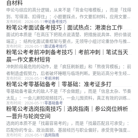
自材料
三类：审...
申论与综应的高分逻辑，从来不是「背金句堆模板」，而是「找得
到、写得清、扣得住」：小题要踩点，作文要扣材料，应用文要顾
发布时间：2026-05-11
申论备考技巧
格式与对象。很多在职考生时间有限，更容易陷入「练了很多篇却
粉笔公考面试备考技巧｜面试热点：港澳台工作
提分慢」：常见根因是要么通读材料浪费时间，要么要点合并过
面试的本质是「在高压下把观点说清楚、把措施说具体、把价值说
度、要么书...
端正」：结构化面试重框架与要点，无领导小组讨论重协作与推
发布时间：2026-05-11
面试备考技巧
进，结构化小组则在答题之外增加互评环节。很多考生笔试排名靠
粉笔公考考前冲刺备考技巧｜考前冲刺｜笔试当天
前却在面试被逆袭，往往不是表达能力差，而是审题偏、框架散、
晨—作文素材短背
案例空。原...
冲刺阶段最危险的动作，是「疯狂刷新题」和「熬夜背模板」：前
者制造虚假努力，后者破坏睡眠与临场判断。更贴近高分考生经验
发布时间：2026-05-11
考前冲刺
的路径，是「减量增效」：把已经会的内容练到不假思索，把仍会
粉笔公考零基础备考｜零基础：准考证多打
错的题练到不再重复。碎片时间只做巩固，主块再开新专题。 粉
零基础备考最大的敌人不是「不会做题」，而是「信息太杂、节奏
笔教研常...
太乱」：一会儿刷短视频技巧，一会儿囤资料，真正有效的训练时
发布时间：2026-05-11
零基础备考
间却被切碎。对第一次接触公务员考试流程的人来说，先把「考什
粉笔公考选岗指南技巧｜选岗指南｜参公岗位辨析
么、怎么考、我缺什么」三件事搞清楚，比盲目报班更重要。防
—晋升与轮岗空间
丢。 建议...
选岗的本质不是「找最容易考的」，而是「找最匹配且可承受」：
匹配你的专业、政治面貌、基层经历与职业偏好，承受竞争强度、
发布时间：2026-05-11
选岗指南
地域成本与岗位强度。很多考生只看招录人数或粗看竞争比，却忽