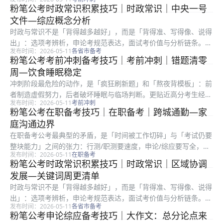
的路径，是「减量增效」：把已经会的内容练到不假思索，把仍会
粉笔公考时政常识积累技巧｜时政常识｜中央一号
错的题练到不再重复。先把流程写对，再谈堆题量。 粉笔教研常
文件—综应概念分析
提醒：冲...
时政与常识不是「背得越多越好」，而是「背得准、写得像、说得
出」：选项考辨析，申论考规范表达，面试考价值与分析链条。很
发布时间：2026-05-11
各省市备考
多考生收藏大量文件却用不上，根因是缺少「转写」训练：把长文
粉笔公考考前冲刺备考技巧｜考前冲刺｜错题清零
件变关键词、把关键词变论证句、把论证句变答题结构。弱项要标
周—饮食睡眠稳定
签化，别...
冲刺阶段最危险的动作，是「疯狂刷新题」和「熬夜背模板」：前
者制造虚假努力，后者破坏睡眠与临场判断。更贴近高分考生经验
发布时间：2026-05-11
考前冲刺
的路径，是「减量增效」：把已经会的内容练到不假思索，把仍会
粉笔公考在职备考技巧｜在职备考｜跨城通勤—家
错的题练到不再重复。碎片时间只做巩固，主块再开新专题。 粉
庭沟通边界
笔教研常...
在职备考公考最典型的矛盾，是「时间被工作切碎」与「考试仍要
整块能力」之间的张力：行测/职测要速度，申论/综应要写全，面
发布时间：2026-05-11
在职备考
试还要开口成章。很多上班族不是不努力，而是把最难的深度学习
粉笔公考时政常识积累技巧｜时政常识｜区域协调
塞进地铁和午休，结果学得浅、忘得快、信心差。阈值稳定后，再
发展—关键词周更清单
小幅压...
时政与常识不是「背得越多越好」，而是「背得准、写得像、说得
出」：选项考辨析，申论考规范表达，面试考价值与分析链条。很
发布时间：2026-05-11
各省市备考
多考生收藏大量文件却用不上，根因是缺少「转写」训练：把长文
粉笔公考申论综应备考技巧｜大作文：总分论点来
件变关键词、把关键词变论证句、把论证句变答题结构。复盘只归