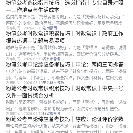
粉笔公考选岗指南技巧｜选岗指南｜专业目录对照
略备注栏、服务期、最低服务年限、是否需要加试专业科目等硬条
—工作地点与生活成本
件。官方...
选岗的本质不是「找最容易考的」，而是「找最匹配且可承受」：
匹配你的专业、政治面貌、基层经历与职业偏好，承受竞争强度、
发布时间：2026-05-10
选岗指南
地域成本与岗位强度。很多考生只看招录人数或粗看竞争比，却忽
粉笔公考时政常识积累技巧｜时政常识｜政府工作
略备注栏、服务期、最低服务年限、是否需要加试专业科目等硬条
报告热词—错题与易混项
件。碎片...
时政与常识不是「背得越多越好」，而是「背得准、写得像、说得
出」：选项考辨析，申论考规范表达，面试考价值与分析链条。很
发布时间：2026-05-10
各省市备考
多考生收藏大量文件却用不上，根因是缺少「转写」训练：把长文
粉笔公考申论综应备考技巧｜申论：两问三问拆答
件变关键词、把关键词变论证句、把论证句变答题结构。先把流程
申论与综应的高分逻辑，从来不是「背金句堆模板」，而是「找得
写对，再...
到、写得清、扣得住」：小题要踩点，作文要扣材料，应用文要顾
发布时间：2026-05-10
申论备考技巧
格式与对象。很多在职考生时间有限，更容易陷入「练了很多篇却
粉笔公考时政常识积累技巧｜时政常识｜中央一号
提分慢」：常见根因是要么通读材料浪费时间，要么要点合并过
文件—面试综合分析
度、要么书...
时政与常识不是「背得越多越好」，而是「背得准、写得像、说得
出」：选项考辨析，申论考规范表达，面试考价值与分析链条。很
发布时间：2026-05-10
各省市备考
多考生收藏大量文件却用不上，根因是缺少「转写」训练：把长文
粉笔公考申论综应备考技巧｜综应：论证评价字数
件变关键词、把关键词变论证句、把论证句变答题结构。碎片时间
申论与综应的高分逻辑，从来不是「背金句堆模板」，而是「找得
只做巩固...
到、写得清、扣得住」：小题要踩点，作文要扣材料，应用文要顾