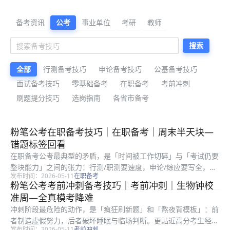
公考备考资料与公告解读
备考资讯
公考
事业单位
考研
教师
搜索
全部
行测备考技巧
申论备考技巧
公基备考技巧
面试备考技巧
零基础备考
在职备考
考前冲刺
刷题提分技巧
选岗指南
各省市备考
最新公考备考资料
粉笔公考在职备考技巧｜在职备考｜周末半天块—
错题标签回看
在职备考公考最典型的矛盾，是「时间被工作切碎」与「考试仍要
整块能力」之间的张力：行测/职测要速度，申论/综应要写全，面
发布时间：2026-05-11
在职备考
试还要开口成章。很多上班族不是不努力，而是把最难的深度学习
粉笔公考考前冲刺备考技巧｜考前冲刺｜生物钟校
塞进地铁和午休，结果学得浅、忘得快、信心差。把进面目标拆成
准周—全真模考降难
每科贡...
冲刺阶段最危险的动作，是「疯狂刷新题」和「熬夜背模板」：前
者制造虚假努力，后者破坏睡眠与临场判断。更贴近高分考生经验
发布时间：2026-05-11
考前冲刺