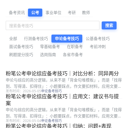
公考备考资料与公告解读
备考资讯
公考
事业单位
考研
教师
搜索
全部
行测备考技巧
申论备考技巧
公基备考技巧
面试备考技巧
零基础备考
在职备考
考前冲刺
刷题提分技巧
选岗指南
各省市备考
最新公考备考资料
粉笔公考申论综应备考技巧｜对比分析：同异两分
申论与综应的高分逻辑，从来不是「背金句堆模板」，而是「找得
到、写得清、扣得住」：小题要踩点，作文要扣材料，应用文要顾
发布时间：2026-05-05
申论备考技巧
格式与对象。很多在职考生时间有限，更容易陷入「练了很多篇却
粉笔公考申论综应备考技巧｜应用文：建议书与提
提分慢」：常见根因是要么通读材料浪费时间，要么要点合并过
案
度、要么书...
申论与综应的高分逻辑，从来不是「背金句堆模板」，而是「找得
到、写得清、扣得住」：小题要踩点，作文要扣材料，应用文要顾
发布时间：2026-05-04
申论备考技巧
格式与对象。很多在职考生时间有限，更容易陷入「练了很多篇却
粉笔公考申论综应备考技巧｜归纳：问题+表现