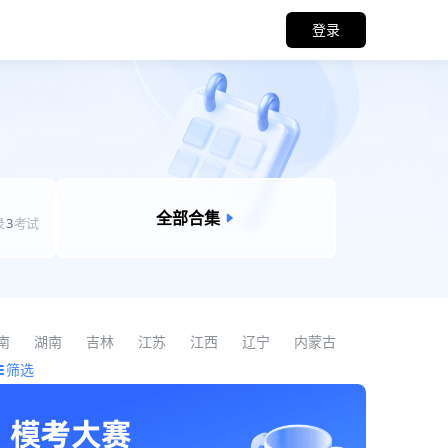
登录
全部合集
录
3
考试
南
湖南
吉林
江苏
江西
辽宁
内蒙古
筛选