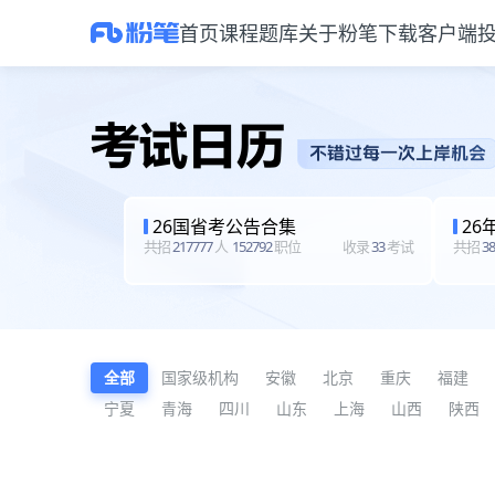
首页
课程
题库
关于粉笔
下载客户端
招考信息与报名公告
26国省考公告合集
26
共招
217777
人
152792
职位
收录
33
考试
共招
38
全部
国家级机构
安徽
北京
重庆
福建
宁夏
青海
四川
山东
上海
山西
陕西
没有