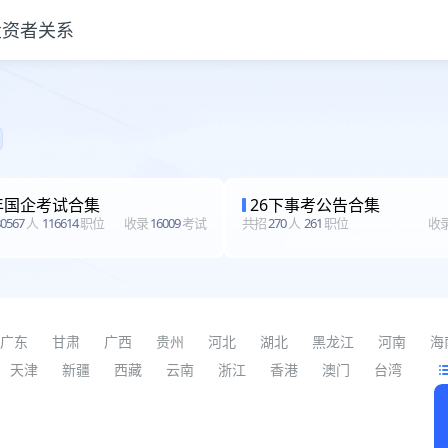
投资者关系
年国企考试合集
26下事考公告合集
0567
人
116614
职位
收录
16009
考试
共招
270
人
261
职位
收
广东
甘肃
广西
贵州
河北
湖北
黑龙江
河南
海
天津
新疆
西藏
云南
浙江
香港
澳门
台湾
更多了