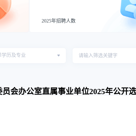
2025年招聘人数
员会办公室直属事业单位2025年公开