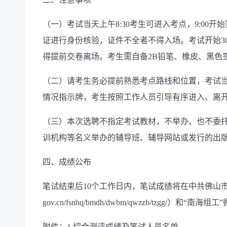
（一）考试当天上午
8:30
考生可进入考点，
9:00
开始
证进行身份核验，证件不全者不得入场。考试开始
3
得提前交卷离场。考生需自备
2B
铅笔、橡皮、黑色
（二）请考生务必提前熟悉考点路线和位置，考试
情况指示牌，考生按照工作人员引导有序进入、离
（三）
本次选聘不指定考试教材，不举办、也不委
训机构等名义举办的辅导班、辅导网站或发行的出
四、成绩公布
笔试结束后
10
个工作日内，笔试成绩将在中共佛山
gov.cn/fsnhq/bmdh/dwbm/qwzzb/tzgg/
）
和“南海组工
附件：
1.综合测评成绩及笔试人员名单