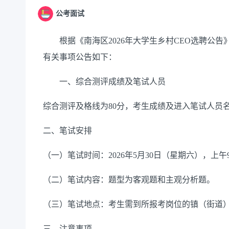
公考面试
根据《南海区
2026
年大学生乡村
CEO
选聘公告
有关事项公告如下：
一、
综合测评成绩及
笔试
人员
综合测评及格线为
80
分，考生成绩及进入笔试人员
二、
笔试安排
（一）笔试时间：
2026
年
5
月
30
日（星期六），上午
（二）笔试内容：
题型为客观题和主观分析题。
（三）
笔试地点：
考生需到所报考岗位的镇（街道
三、注意事项