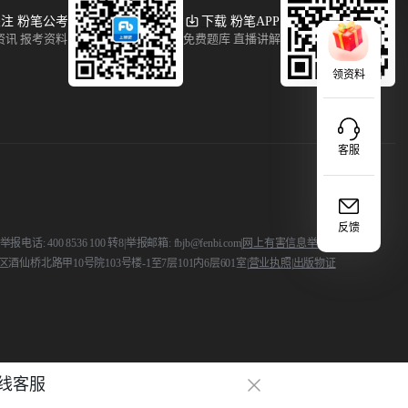
注 粉笔公考
下载 粉笔APP
资讯 报考资料
免费题库 直播讲解
领资料
客服
反馈
 400 8536 100 转8
|
举报邮箱: fbjb@fenbi.com
|
网上有害信息举报
酒仙桥北路甲10号院103号楼-1至7层101内6层601室
|
营业执照
|
出版物证
线客服