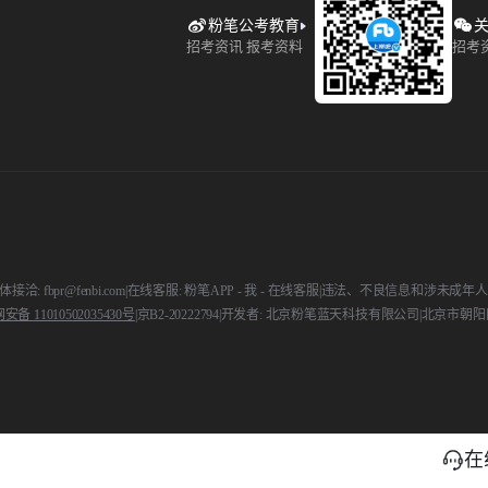
粉笔公考教育
关
招考资讯 报考资料
招考
接洽: fbpr@fenbi.com
|
在线客服: 粉笔APP - 我 - 在线客服
|
违法、不良信息和涉未成年人举报电话:
备 11010502035430号
|
京B2-20222794
|
开发者: 北京粉笔蓝天科技有限公司
|
北京市朝阳区
在