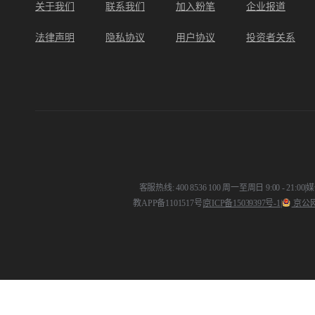
关于我们
联系我们
加入粉笔
企业报道
法律声明
隐私协议
用户协议
投资者关系
客服热线: 400 8536 100 周一至周日 9:00 - 21:00
|
媒体
教APP备1101517号
|
京ICP备15039397号-1
|
京公网安