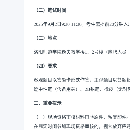
（
二
）
笔试时间
202
5
年
9
月
2
日
9
:
3
0-1
1
:
3
0
。考生需提前
20
分钟入
（
三
）
地点
洛阳师范学院
逸夫教学楼
1
、
2
号楼
（
应聘人员
（
四
）
要求
客观题
目
以答题卡形式
作答
，
主观题目以答题
迹中性笔（含备用芯）、
2B
铅笔
、橡皮（无封
三、重要提示
（
一
）
现场资格审核材料审验原件，留复印件
在规定时间参加现场资格审核的，视为放弃应