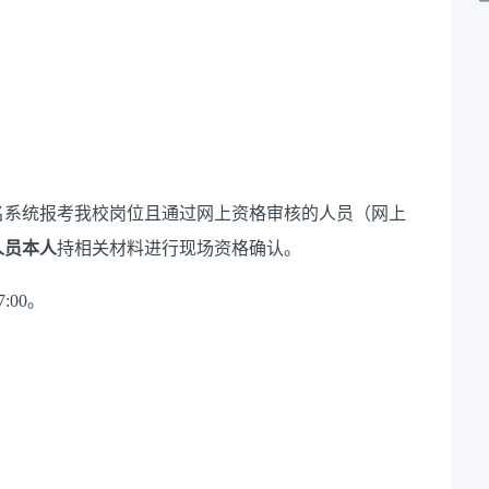
名系统报考我校岗位且通过网上资格审核的人员（网上
人员
本人
持相关材料进行现场资格确认。
7
:
0
0
。