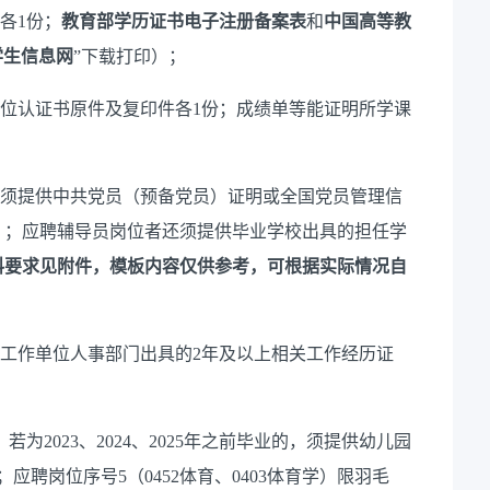
各
1
份；
教育部学历证书电子注册备案表
和
中国高等教
学生信息网
”
下载打印）；
位认证书原件及复印件各
1
份
；
成绩单等能证明所学课
须提供中共党员
（
预备党员
）
证明或全国党员管理信
）
；
应聘
辅导员岗位者
还须提供
毕业学校出具的担任学
料要求
见附件，模板内容
仅供参考
，
可根据实际情况自
工作单位人事部门出具的
2
年及以上相关工作经历证
，若为
2023
、
2024
、
2025
年之前毕业的，须提供幼儿园
；
应聘岗位序号
5
（
0452
体育、
0403
体育学）
限
羽毛