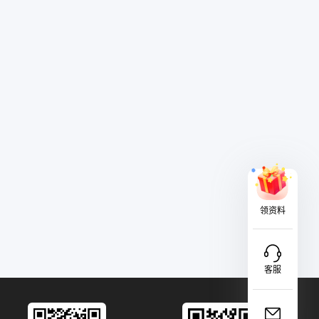
领资料
客服