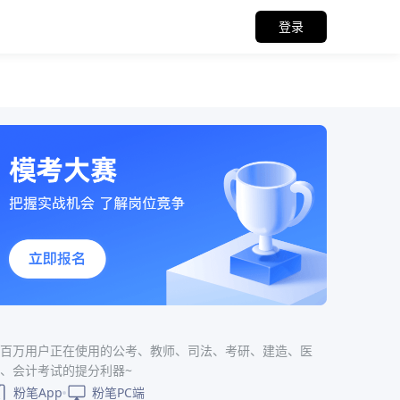
登录
百万用户正在使用的公考、教师、司法、考研、建造、医
、会计考试的提分利器~
粉笔App
粉笔PC端