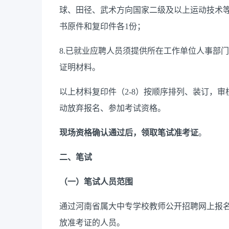
球、田径、武术方向
国家二级及以上运动技术
书原件和复印件
各
1
份
；
8.
已就业
应聘人员
须提供所在工作单位人事部门
证明材料
。
以上材料复印件
（
2-8
）
按顺序排列、装订，审
动放弃报名、参加考试资格。
现场资格确认
通过
后，领取笔试准考证
。
二、笔试
（
一
）
笔试人员范围
通过河南省属大中专学校教师公开招聘网上报
放准考证的人员。