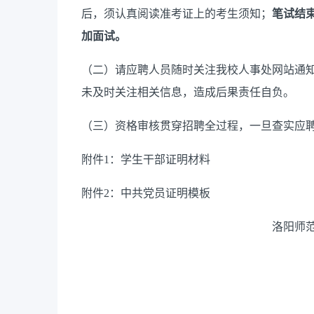
后，须认真阅读准考证上的考生须知；
笔试结
加面试。
（
二
）
请应聘人员随时关注我校人事处网站
通
未
及时关注相关信息，造成后果责任自负。
（
三
）
资格审核贯穿招聘全过程，一旦查实应
附件
1
：学生干部证明材料
附件
2
：中共党员证明模板
洛阳师范学院公开招聘
20