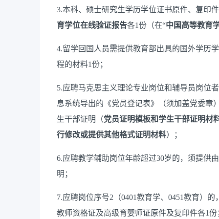
3.
本科、硕士研究生学历学位证书原件、复印件
育学位在线验证报告
各
1
份（在
“
中国高等教育
4.
留学回国人员需提供教育部出具的国外学历学
程的材料
1
份
；
5.
应聘马克思主义
理论
专业岗位和
辅导员岗位者
息系统导出的《党员登记表》（
须
加盖
党委
章
生干部证明
（
党员证明模板和学生干部证明材
行修改或提供其他格式证明材料
）
；
6.
应聘
教学辅助岗位
年龄超过
30
岁的，须提供由
明；
7.
应聘岗位序号
2
（
0401
教育学、
0451
教育）
的
教师资格证及高级育婴师证
原件及复印件各
1
份