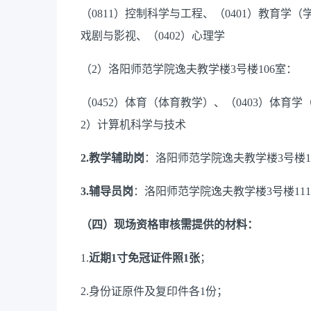
（
0811
）控制科学与工程、（
0401
）教育学（
戏剧与影视、
（
0402
）心理学
（
2
）
洛阳师范学院
逸夫教学楼
3
号
楼
10
6
室
：
（
0452
）体育（体育教学）、（
0403
）体育学
2
）计算机科学与技术
2.
教学辅助岗
：
洛阳师范学院
逸夫教学楼
3
号
楼
1
3.
辅导员
岗
：
洛阳师范学院
逸夫教学楼
3
号
楼
1
11
（
四
）
现场资格审核需提供的材料：
1.
近期
1
寸免冠证件照
1
张
；
2.
身份证原件及复印件各
1
份；