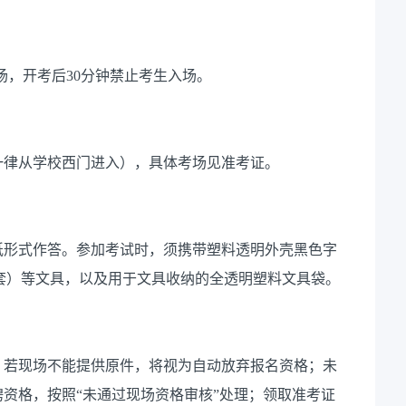
场，开考后
30
分钟禁止考生入场。
一律
从学校西门进入
）
，
具体考场见准考证
。
纸形式作答。
参加考试时，须携带塑料透明外壳黑色字
套）
等文具
，以及用于文具收纳的全透明塑料文具袋。
。若现场不能提供原件，将视为自动放弃报名资格；未
聘资格，按照
“
未通过现场资格审核
”
处理；领取准考证