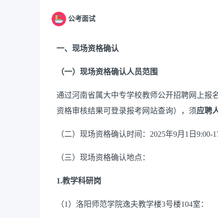
公考面试
一、现场资格确认
（
一
）
现场资格确认人员范围
通过河南省属大中专学校教师公开招聘网上报
资格审核结果可登录报考网站查询），须
应聘
（
二
）
现场资格确认时间：
202
5
年
9
月
1
日
9:
00-1
（
三
）
现场资格确认地点：
1.
教学科研岗
（
1
）
洛阳师范学院
逸夫教学楼
3
号
楼
104
室
：