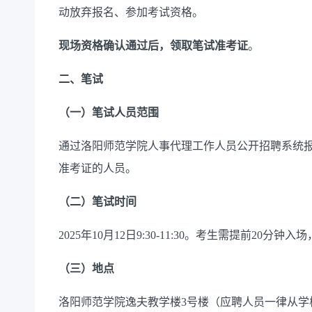
动放弃报名、参加考试资格。
现场资格确认
通过
后，领取笔试准考证
。
二、笔试
（
一
）
笔试人员范围
通过洛阳师范学院人事代理工作人员公开招聘系统
准考证的人员。
（
二
）
笔试时间
202
5
年
10
月
12
日
9
:
3
0-1
1
:
3
0
。考生需提前
20
分钟入场
（
三
）
地点
洛阳师范学院
逸夫教学楼
3
号楼
（
应聘人员
一律
从学