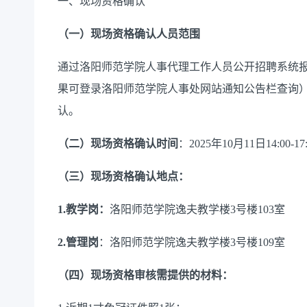
一、现场资格确认
（
一
）
现场资格确认人员范围
通过洛阳师范学院人事代理工作人员公开招聘系统
果可登录
洛阳师范学院人事处网站通知公告栏查询
认。
（
二
）
现场资格确认时间
：
202
5
年
10
月
11
日
14
:
00-1
7
（
三
）
现场资格确认地点：
1.
教学岗
：
洛阳师范学院
逸夫教学楼
3
号
楼
10
3
室
2.
管理岗
：
洛阳师范学院
逸夫教学楼
3
号
楼
10
9
室
（
四
）
现场资格审核需提供的材料：