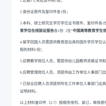
1.
近期
1
寸免冠证件照
1
张；
2.
身份证原件及复印件各
1
份；
3.
本科、硕士研究生学历学位证书原件、复印件各
1
育学位在线验证报告
各
1
份（在
“
中国高等教育学生
4.
留学回国人员需提供教育部出具的国外学历学位认
程的材料
1
份
；
5.
应聘教学岗位人员，
需提供
幼儿园教师资格证书和
6.
应聘
管理岗位人员
，须提供由工作单位人事部门出
7.
已就业
应聘人员
须提供所在工作单位人事部门出具
证明材料
。
以上材料复印件
（
2-
7
）
按顺序排列、装订，审核原