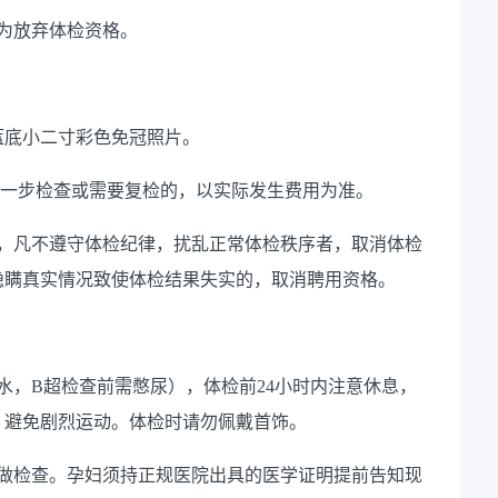
为放弃体检资格。
蓝底小二寸彩色免冠照片。
做进一步检查或需要复检的，以实际发生费用为准。
理，凡不遵守体检纪律，扰乱正常体检秩序者，取消体检
隐瞒真实情况致使体检结果失实的，取消聘用资格。
水，B超检查前需憋尿），体检前24小时内注意休息，
，避免剧烈运动。体检时请勿佩戴首饰。
再做检查。孕妇须持正规医院出具的医学证明提前告知现