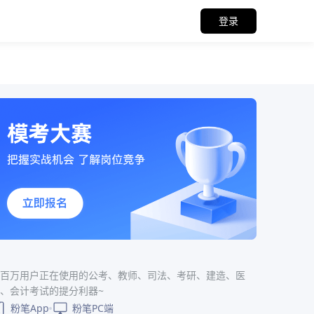
登录
百万用户正在使用的公考、教师、司法、考研、建造、医
、会计考试的提分利器~
粉笔App
粉笔PC端