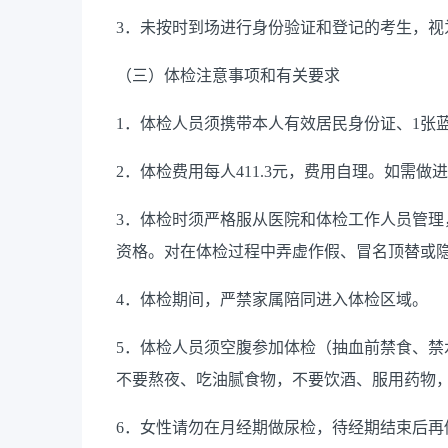
3．未按时到场进行身份验证和登记的考生，视
（三）体检注意事项和有关要求
1．体检人员须携带本人有效居民身份证、1张
2．体检费用每人411.3元，费用自理。如需
3．体检时须严格服从医院和体检工作人员管
资格。对在体检过程中弄虚作假、冒名顶替或
4．体检期间，严禁家属陪同进入体检区域。
5．体检人员须空腹参加体检（抽血前禁食、禁
不要熬夜、吃油腻食物，不要饮酒、服用药物
6．女性请勿在月经期做尿检，待经期结束后