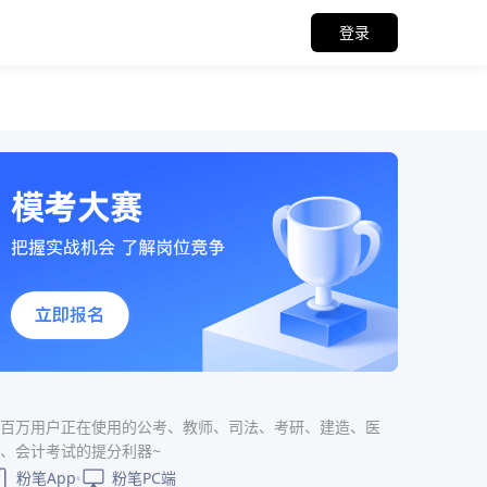
登录
百万用户正在使用的公考、教师、司法、考研、建造、医
、会计考试的提分利器~
粉笔App
粉笔PC端