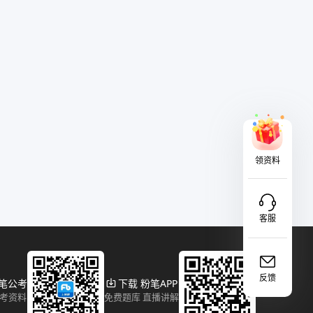
领资料
客服
反馈
粉笔公考
下载 粉笔APP
报考资料
免费题库 直播讲解