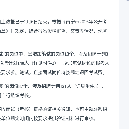
上改报已于2月6日结束。根据《南宁市2026年公开考
简章》）规定，结合报名资格审查、交费等情况，现就
试
”的岗位中：需
增加笔试
的岗位
13
个
、涉及招聘计划
3
招聘计划
140
人
（详见附件2）。增加笔试岗位的报考人
按要求参加笔试。直接面试岗位将按规定退回考试费。
核
”的
岗位87个、涉及招聘计划121人
（详见附件3），
门自行组织考核。
接收面试（考核）资格验证相关通知，也可主动联系招
在单位规定时间内按要求提供验证材料进行审核。