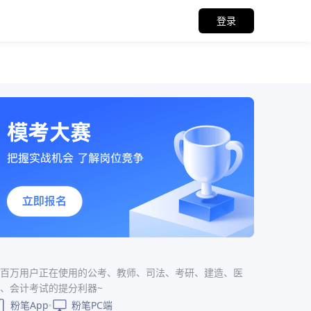
登录
百万用户正在使用的公考、教师、司法、考研、建造、医
、会计考试的提分利器~
粉笔App
粉笔PC端