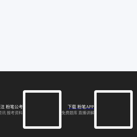
注 粉笔公考
下载 粉笔APP
资讯 报考资料
免费题库 直播讲解