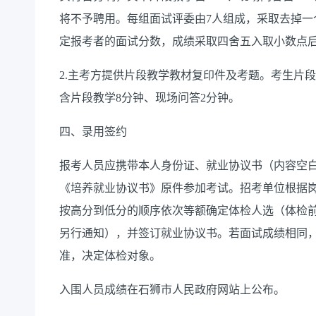
将不予
聘用
。
每组
面试评委由
7人组成，采取去掉
定报考者的面试分数，成绩采取四舍五入取小数点后
2.主考方提供片段教学教材复印件及考题。考生
片段
含片段教学
8
分钟、现场问答
2分钟。
四、录用
签约
报考人员应携带本人身份证、就业协议书（内容空
《培养就业协议书》原件
参加考试。招考单位根据
按高分到低分的顺序依次
等额
确定
体检
人选
（体检
另行通知），并签订就业协议书。
若
面试
成绩相同
准，决定体检对象。
入围人员成绩在石狮市人民政府网站上公布。