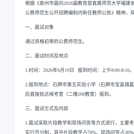
根据《泉州市面向
202
6
届教育部直属师范大学福建
公费师范生公开招聘编制内新任教师公告》精神，
一、面试对象
通过资格初审的公费师范生
。
二、面试时间及地点
1.时间：202
6
年
6
月
1
9
日
报到时间：上午
8
:00
-8
:
1
0
2.报到地点：
石狮市第
五
实验小学（石狮市宝盖镇嘉
后直接抵达候考室
（二楼
208教室
）
报到。
三、面试方式及内容
1.面试采取片段教学和现场问答
等
方式
进行
，主要考
实行百分制，其中片段教学占
70%、现场问答占3