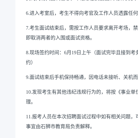
6.进入考室后，考生不得向考官及工作人员透露任
7
.考生面试结束后，需按工作人员要求离开
考场
，禁
即取消两者的入围或面试资格。
8.现场签约时间：6月19日上午（面试完毕且接到
约
）
9.面试结束后手机保持畅通，因电话未接听、关机
10
.发现考生有其他违纪违规行为的，将按《事业单
理。
1
1
.报考人员在本次招聘面试过程中如有相关问题，可拨打
事宜由石狮市教育局负责解释。