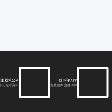
注 粉笔公考
下载 粉笔APP
资讯 报考资料
免费题库 直播讲解