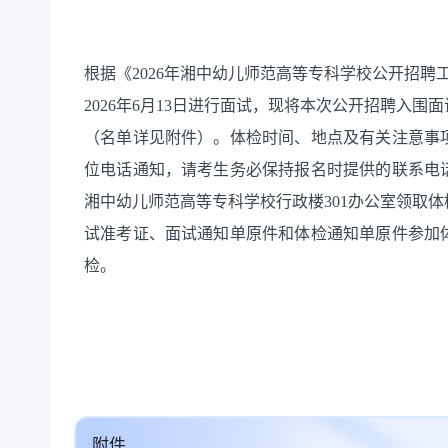
根据《
2026
年湘中幼儿师范高等专科学校公开招聘
2026
年
6
月
13
日进行面试，现将本次公开招聘
入围面
（名单详见附件）。体检时间、地点及有关注意事
位电话通知
，请考生务必保持报名时提供的联系电
湘中幼儿师范高等专科学校行政楼
301
办公室领取体
试准考证、面试通知单原件和体检通知单原件参加
检。
附件