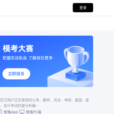
登录
百万用户正在使用的公考、教师、司法、考研、建造、医
、会计考试的提分利器~
粉笔App
粉笔PC端