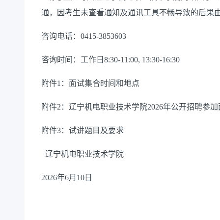
通，因考生未查看通知及通讯工具不畅导致的后果
咨询电话：
0
415
-
3853603
咨询时间：工作日
8
:30-11:
0
0, 1
3
:
3
0-16:30
附件
1
：面试
集合
时间和地点
附件
2
：
辽宁机电职业技术学院
202
6
年公开招聘参加
附件
3
：试讲题目及要求
辽宁机电职业技术学院
202
6
年
6月
10
日