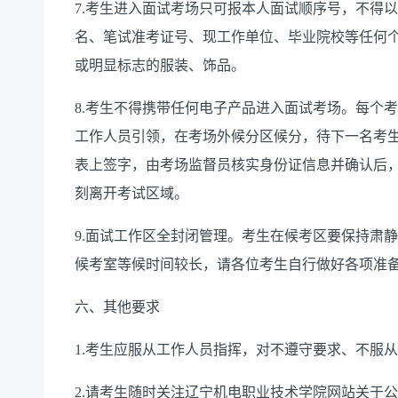
7
.考生进入面试考场只可报本人面试顺序号，不得
名、笔试准考证号、现工作单位、毕业院校等任何
或明显标志的服装、饰品。
8
.考生不得携带任何电子产品进入面试考场。每个
工作人员引领，在考场外候分区候分，待下一名考
表上签字，由考场监督员核实身份证信息并确认后
刻离开考试区域。
9
.面试工作区全封闭管理。考生在候考区要保持肃
候考室等候时间较长，请各位考生自行做好各项准
六
、其他要求
1.
考生应服从工作人员指挥，对不遵守要求、不服从
2.
请考生随时关注
辽宁机电职业技术学院
网站关于公