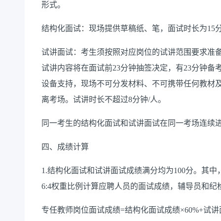
形式。
结构化面试：现场提供草稿纸、笔，面试时长为
15
试讲面试：考生须按照对应岗位的试讲范围要求准
试讲内容将在面试前
2
3
分钟抽签决定，有
2
3
分钟备
设备支持，现场不可分发材料、不可携带任何教材
离考场。试讲时长不超过
8
分钟
/人。
同一考生的结构化面试和试讲面试在同一考场连续
四、成绩计算
1.结构化面试和试讲面试成绩满分均为100分。其
6:4权重比例计算应聘人员的面试成绩，辅导员
和纪
专任教师岗位面试成绩
=结构化面试成绩×60%+试讲