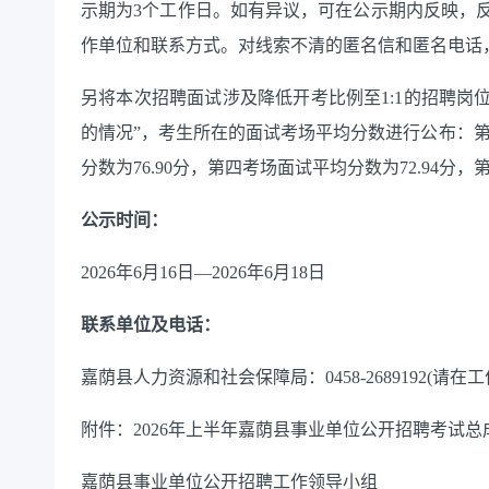
示期为
3个工作日。如有异议，可在公示期内反映，
作单位和联系方式。对线索不清的匿名信和匿名电话
另将本次招聘面试涉及降低开考比例至
1:1的招聘
岗
的情况”
，
考生所
在
的
面试考场平均分数进行公布：
分数为
7
6.90
分，
第四
考场面试平均分数为
7
2.94
分，
公示时间：
202
6
年
6
月
16
日
—202
6
年
6
月
18
日
联系单位及电话：
嘉荫县人力资源和社会保障局：
0458-2689
192
(请在工
附件：
202
6
年
上
半年嘉荫县事业单位公开招聘考试总
嘉荫县事业单位公开招聘工作领导小组