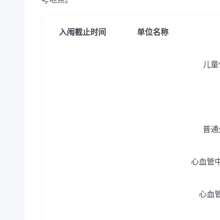
入闱截止
时间
单位名称
儿童
普通
心血管
心血