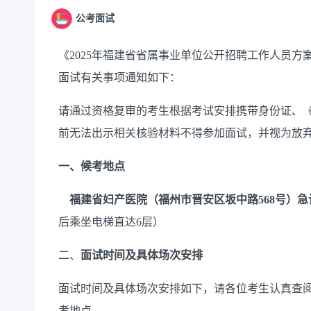
公考面试
《
2025年福建省省属事业单位公开招聘工作人员
面试有关事项通知如下：
请通过资格复审的考生根
据考试安排携带身份证、
前无法出示相关核验材料不得参加面试，并视为放
一、候考地点
福建省妇产医院（福州市晋安区坂中路
568号）
后乘坐电梯直达
6层）
二、
面试时间及具体场次安排
面试时间及具体场次安排如下，请各位考生认真查
考地点。