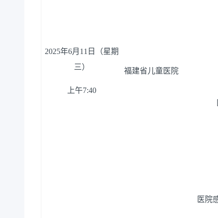
20
25
年
6月
11
日（星期
三
）
福建省儿童医院
上午
7:
40
医院