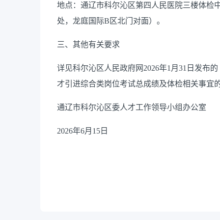
地点：通辽市科尔沁区第四人民医院三楼体检
处，龙庭国际
B区北门对面）。
三、其他有关要求
详见科尔沁区人民政府网
202
6
年
1
月
31
日发布的
才引进
综合
类岗位
考试总成绩及体检相关事宜
通辽市科尔沁区委人才工作领导小组办公室
2026年6月
15
日