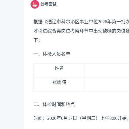
公考面试
根据《通辽市科尔沁区事业单位
2026年第一
才引进
综合
类岗位
考察
环节中出现缺额的岗位
下
：
一、
体检人员名单
姓名
张雨暄
二、体检时间和地点
时间：
2026年
6
月
17
日（星期
三
）上午
8:00