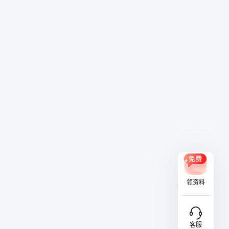
领资料
客服