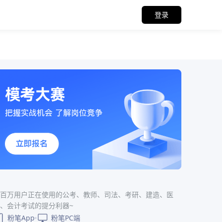
登录
百万用户正在使用的公考、教师、司法、考研、建造、医
、会计考试的提分利器~
粉笔App
粉笔PC端