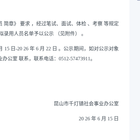
员
简章》
要求
，经过笔试、面试、体检
、考察
等规定
拟录用人员名单予以公示
（见附件）
。
月
15
日-20
26
年
6
月
22
日
。公示期间，如对公示对象
业办公室
联系，联系电话：0512-57473911。
昆山市千灯镇社会事业办公室
20
26
年
6
月
15
日