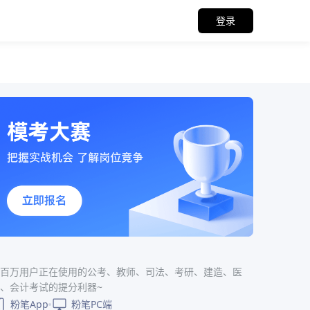
登录
百万用户正在使用的公考、教师、司法、考研、建造、医
、会计考试的提分利器~
粉笔App
粉笔PC端