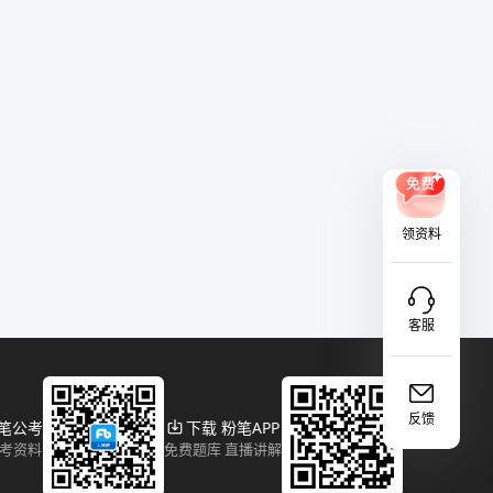
领资料
客服
反馈
粉笔公考
下载 粉笔APP
报考资料
免费题库 直播讲解