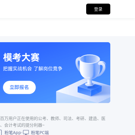
登录
百万用户正在使用的公考、教师、司法、考研、建造、医
、会计考试的提分利器~
粉笔App
粉笔PC端