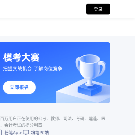
登录
百万用户正在使用的公考、教师、司法、考研、建造、医
、会计考试的提分利器~
粉笔App
粉笔PC端