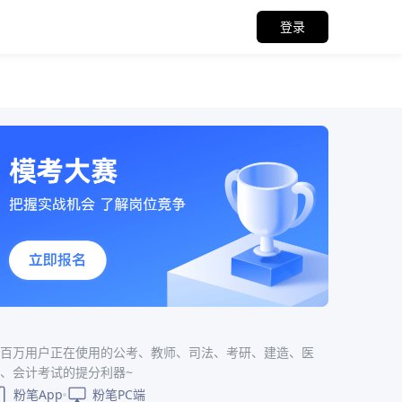
登录
百万用户正在使用的公考、教师、司法、考研、建造、医
、会计考试的提分利器~
粉笔App
粉笔PC端