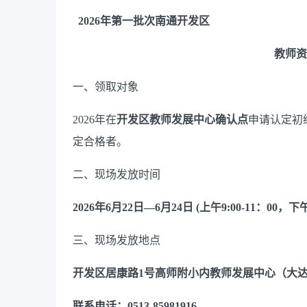
202
6
年
第
一
批次
南通开发区
教师资
一、领取对象
202
6
年在
开发区教师发展中心
确认点
申请认定初
定合格者。
二、现场发放时间
202
6
年
6
月
22
日
—
6
月
24
日
(上午9:00-11：00，下午
三、现场发放地点
开发区居康路
1号高师附小
内教师发展中心（大
联系电话
：
0513-
85981916