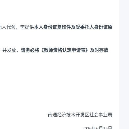
他人代领，需提供
本人
身份证复印件
及受委托人身份证原
书一并发放，
请务必将《教师资格认定申请表》及时存放
南通经济技术开发区社会事业局
202
6
年
6
月
15
日