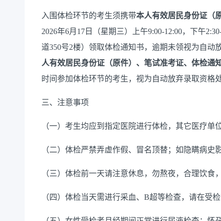
入围体检环节的考生须携带
本人有效居民身份证（
202
6
年
6月17日（星期三）上午9:00-12:00，下午2:30-
道350号2楼）
领取体检通知书，逾期未领视为自动
人有效居民身份证（原件）、
笔试准考证、体检通
时间参加体检环节的考生，视为自动放弃
录取
资格
三、注意事项
（一）考生均应到指定医院进行体检，其它医疗单
（二）体检严禁弄虚作假、冒名顶替；如隐瞒病史
（三）体检前一天请注意休息，勿熬夜，合理饮食
（四）体检当天需进行采血、B超等检查，请在受检前
（五）女性受检者月经期间
正常进行尿液检查
；怀