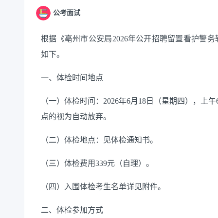
公考面试
根据
《亳州市公安局202
6
年公开招聘
留置看护
警务
如下。
一、体检时间地点
（一）体检时间：202
6
年
6
月
18
日
（星期四），
上午
点的视为自动放弃。
（二）体检地点：
见体检通知书。
（三）
体检费用
339
元
（自理）。
（
四
）入围体检考生名单详见附件。
二、体检参加方式