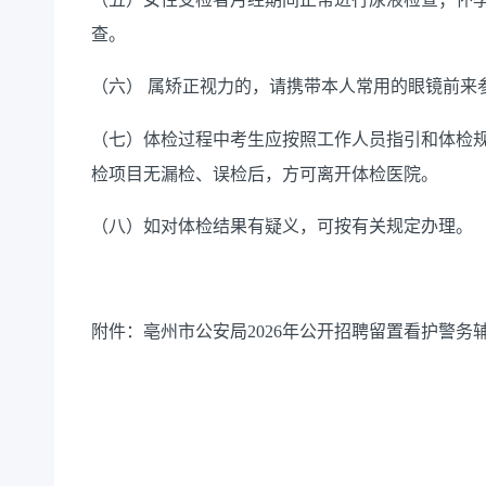
查。
（六）
属矫正视力的，请携带本人常用的眼镜前来
（七）体检过程中考生应按照工作人员指引和体检
检项目无漏检、误检后，方可离开体检医院。
（八）如对体检结果有疑义，可按有关规定办理。
附件：亳州市公安局202
6
年公开招聘
留置看护
警务