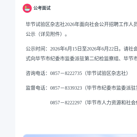
公考面试
毕节试验区杂志社
202
6
年面向社会公开招聘工作人
公示（详见附件）。
公示时间：
202
6
年
6月
15
日至
202
6
年
6月
22
日。请社
式向毕节市纪委市监委派驻第
二
纪检监察组、毕节
咨询电话：
0857－
8222735
（毕节
试验区杂志社
）
监督电话：
0857－8339323（毕节市纪委市监委派驻
0857－8222297（毕节市人力资源和社会