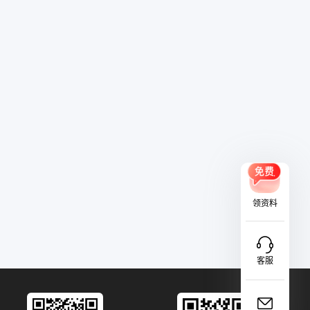
领资料
客服