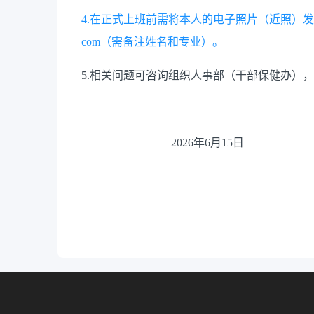
4.在正式上班前需将本人的电子照片（近照）发送
com（需备注姓名和专业）。
5.相关问题可咨询
组织人事部（干部保健办）
，
202
6
年
6
月
15日