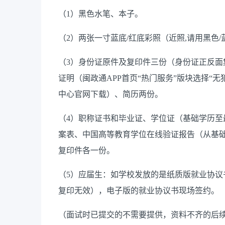
（
1）黑色水笔、本子。
（
2）两张一寸蓝底/红底彩照（近照,请用黑色
（
3）身份证原件及复印件三份
（身份证正反面
证明（闽政通
APP首页“热门服务”版块选择“
中心官网下载）、简历两份。
（
4）职称证书和毕业证、学位证（基础学历
案表、中国高等教育学位在线验证报告（从基
复印件各一份。
（
5）应届生：如学校发放的是纸质版就业协
复印无效），电子版的就业协议书现场签约。
（面试时已提交的不需要提供，资料不齐的后