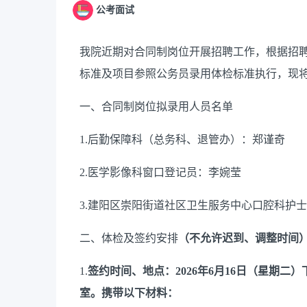
公考面试
我院
近期对合同制岗位开展招聘工作，根据招聘
标准及项目参照公务员录用体检标准执行，
现
一、
合同制岗位
拟录用人员名单
1.后勤保障科（总务科、退管办）：郑谨奇
2.医学影像科窗口登记员：李婉莹
3.建阳区崇阳街道社区卫生服务中心口腔科护
二、
体检及签约安排
（不允许迟到、调整时间
1.
签约时间、地点：
2026年6月16日（星期
室。携带以下材料：