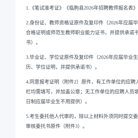
1.
《
笔试准考证》《临朐县
2026
年招聘教师报名表》
2.
身份证、教师资格证原件及复印件（
2026
年应届毕
合格证明或师范生教师职业能力证书，并提供承诺
书）。
3.
毕业证、学位证原件及复印件（
2026
年应届毕业生
历、学位证明，并提供承诺书）。
4.
同意报考证明（附件
2
）原件，有工作单位的应聘
栏均需填写，并加盖公章；无工作单位的应聘人员填
日制应届毕业生不用提供）。
5.
考生委托他人代审的，除以上材料外须同时提交委
审核委托书原件（附件
3
）。