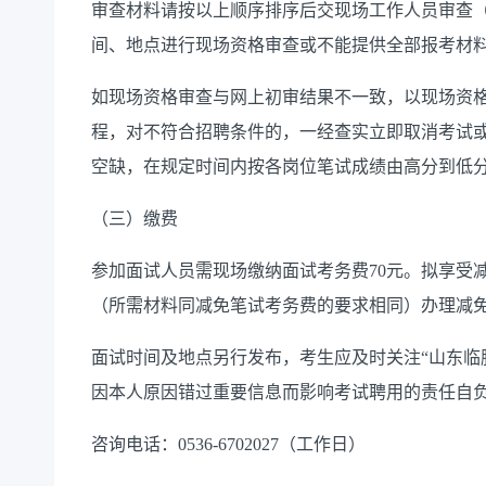
审查材料请按以上顺序排序后交现场工作人员审查
间、地点进行现场资格审查或不能提供全部报考材
如现场资格审查与网上初审结果不一致，以现场资
程，对不符合招聘条件的，一经查实立即取消考试
空缺，在规定时间内按各岗位笔试成绩由高分到低
（三）缴费
参加面试人员需现场缴纳面试考务费
70
元。拟享受
（所需材料同减免笔试考务费的要求相同）办理减
面试时间及地点另行发布，考生应及时关注
“山东
因本人原因错过重要信息而影响考试聘用的责任自
咨询电话：
0536-
670
2027
（
工作日）