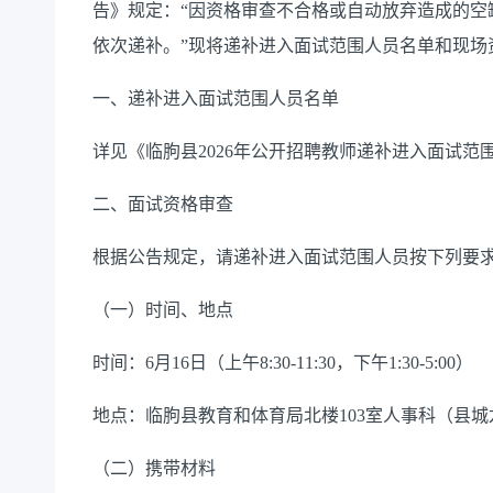
告》规定：“因资格审查不合格或自动放弃造成的空
依次递补。”现将递补进入面试范围人员名单和现场
一、
递补进入面试范围人员名单
详见《
临朐县
2026
年公开招聘教师递补进入面试范
二、
面试资格审查
根据
公告
规定
，
请
递补
进入面试范围
人员按下列要
（
一）
时间、地点
时间：
6
月
1
6
日（上午
8:30-1
1
:
3
0
，下午
1
:
3
0-
5
:
00
）
地点：临朐县
教育和体育局北楼
103
室人事科
（县
城
（二）携带材料