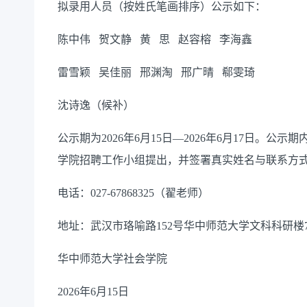
拟录用人员（按姓氏笔画排序）公示如下：
陈中伟
贺文静
黄
思
赵容榕
李海鑫
雷雪颖
吴佳丽
邢渊淘
邢广晴
郗雯琦
沈诗逸
（候补）
公示期为202
6年6月15
日—202
6年6月17日。公示
学院招聘工作小组提出，并签署真实姓名与联系方
电话：027-6786
8325（
翟
老师）
地址：武汉市珞喻路152号华中师范大学文科科研楼7
华中师范大学社会学院
202
6年6月15日