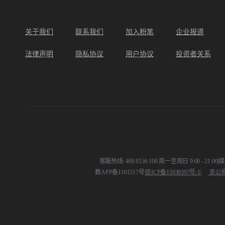
关于我们
联系我们
加入粉笔
企业报道
法律声明
隐私协议
用户协议
投资者关系
客服热线: 400 8536 100 周一至周日 9:00 - 21:00
|
媒体
教APP备1101517号
|
京ICP备15039397号-1
|
京公网安