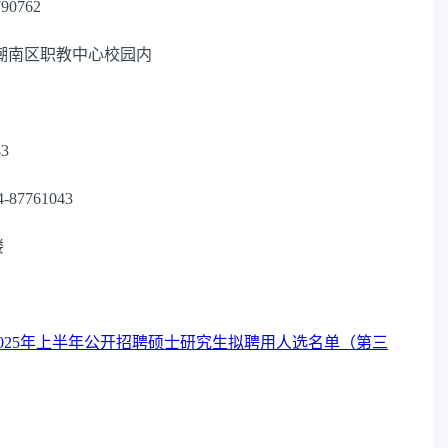
0762
潮南区职教中心校园内
3
761043
楼
025年上半年公开招聘硕士研究生拟聘用人选名单（第三