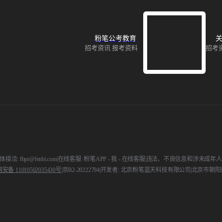
粉笔公考教育
关
招考资讯 报考资料
招考
接洽: fbpr@fenbi.com
|
在线客服: 粉笔APP - 我 - 在线客服
|
违法、不良信息和涉未成年人举报电话:
备 11010502035430号
|
京B2-20222794
|
开发者: 北京粉笔蓝天科技有限公司
|
北京市朝阳区