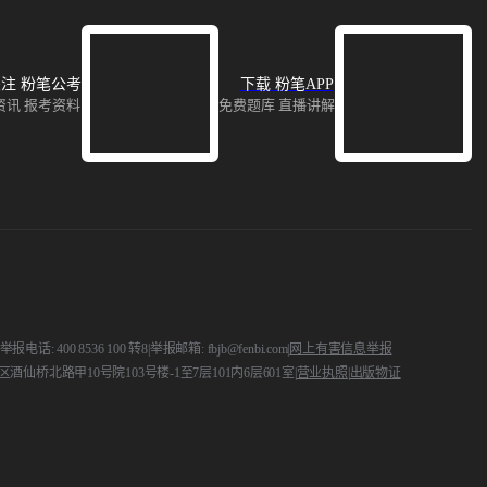
注 粉笔公考
下载 粉笔APP
资讯 报考资料
免费题库 直播讲解
 400 8536 100 转8
|
举报邮箱: fbjb@fenbi.com
|
网上有害信息举报
酒仙桥北路甲10号院103号楼-1至7层101内6层601室
|
营业执照
|
出版物证