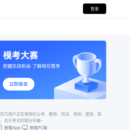
登录
百万用户正在使用的公考、教师、司法、考研、建造、医
、会计考试的提分利器~
粉笔App
粉笔PC端