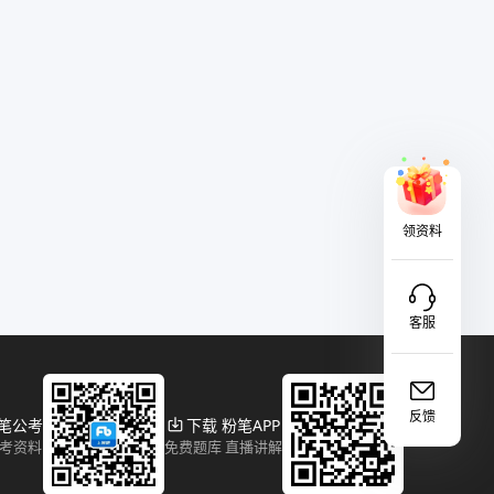
领资料
客服
反馈
粉笔公考
下载 粉笔APP
报考资料
免费题库 直播讲解